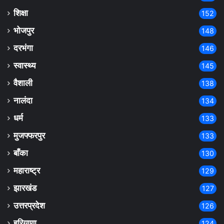
शिक्षा
152
भोजपुर
148
दरभंगा
146
स्वास्थ्य
145
वैशाली
138
नालंदा
134
धर्म
133
मुजफ्फरपुर
133
बाँका
130
महाराष्ट्र
129
झारखंड
127
उत्तरप्रदेश
126
हरियाणा
124