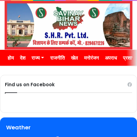
होम
देश
राज्य
राजनीति
खेल
मनोरंजन
अपराध
प्रशास
Find us on Facebook
Weather