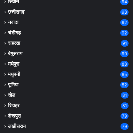
सिवान
94
छत्तीसगढ़
93
नवादा
92
चंडीगढ़
92
सहरसा
91
बेगूसराय
90
मधेपुरा
88
मधुबनी
85
पूर्णिया
82
खेल
81
शिवहर
81
शेखपुरा
79
लखीसराय
79