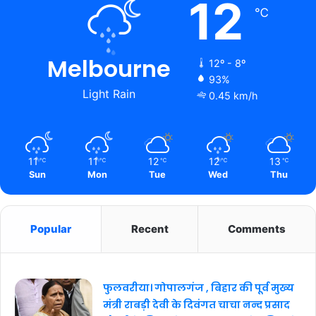
12
℃
Melbourne
12º - 8º
93%
Light Rain
0.45 km/h
11
11
12
12
13
℃
℃
℃
℃
℃
Sun
Mon
Tue
Wed
Thu
Popular
Recent
Comments
फुलवरीया। गोपालगंज , बिहार की पूर्व मुख्य
मंत्री राबड़ी देवी के दिवंगत चाचा नन्द प्रसाद