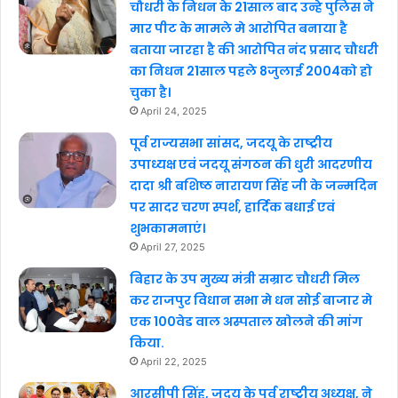
चौधरी के निधन के 21साल बाद उन्हे पुलिस ने
मार पीट के मामले मे आरोपित बनाया है
बताया जारहा है की आरोपित नंद प्रसाद चौधरी
का निधन 21साल पहले 8जुलाई 2004को हो
चुका है।
April 24, 2025
पूर्व राज्यसभा सांसद, जदयू के राष्ट्रीय
उपाध्यक्ष एवं जदयू संगठन की धुरी आदरणीय
दादा श्री बशिष्ठ नारायण सिंह जी के जन्मदिन
पर सादर चरण स्पर्श, हार्दिक बधाई एवं
शुभकामनाएं।
April 27, 2025
बिहार के उप मुख्य मंत्री सम्राट चौधरी मिल
कर राजपुर विधान सभा मे धन सोई बाजार मे
एक 100वेड वाल अस्पताल खोलने की मांग
किया.
April 22, 2025
आरसीपी सिंह, जदयू के पूर्व राष्ट्रीय अध्यक्ष, ने