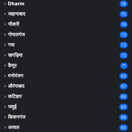
Dharm
78
जहानाबाद
75
नौकरी
74
गोपालगंज
73
गया
73
खगड़िया
73
कैमूर
71
मनोरंजन
69
औरंगाबाद
67
कटिहार
66
जमुई
66
किशनगंज
66
अरवल
65