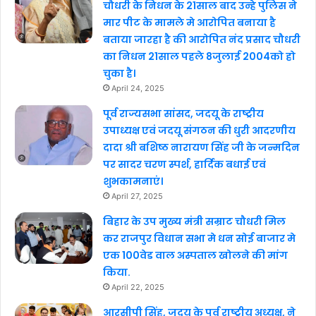
चौधरी के निधन के 21साल बाद उन्हे पुलिस ने
मार पीट के मामले मे आरोपित बनाया है
बताया जारहा है की आरोपित नंद प्रसाद चौधरी
का निधन 21साल पहले 8जुलाई 2004को हो
चुका है।
April 24, 2025
पूर्व राज्यसभा सांसद, जदयू के राष्ट्रीय
उपाध्यक्ष एवं जदयू संगठन की धुरी आदरणीय
दादा श्री बशिष्ठ नारायण सिंह जी के जन्मदिन
पर सादर चरण स्पर्श, हार्दिक बधाई एवं
शुभकामनाएं।
April 27, 2025
बिहार के उप मुख्य मंत्री सम्राट चौधरी मिल
कर राजपुर विधान सभा मे धन सोई बाजार मे
एक 100वेड वाल अस्पताल खोलने की मांग
किया.
April 22, 2025
आरसीपी सिंह, जदयू के पूर्व राष्ट्रीय अध्यक्ष, ने