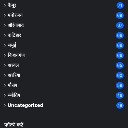
कैमूर
71
मनोरंजन
69
औरंगाबाद
67
कटिहार
66
जमुई
66
किशनगंज
66
अरवल
65
अररिया
60
मौसम
59
ज्योतिष
46
Uncategorized
18
फॉलो करें.