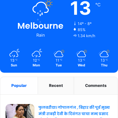
13
℃
Melbourne
14º - 8º
85%
Rain
1.34 km/h
13
12
11
13
13
℃
℃
℃
℃
℃
Sun
Mon
Tue
Wed
Thu
Popular
Recent
Comments
फुलवरीया। गोपालगंज , बिहार की पूर्व मुख्य
मंत्री राबड़ी देवी के दिवंगत चाचा नन्द प्रसाद