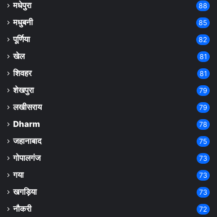
मधेपुरा
88
मधुबनी
85
पूर्णिया
82
खेल
81
शिवहर
81
शेखपुरा
79
लखीसराय
79
Dharm
78
जहानाबाद
75
गोपालगंज
73
गया
73
खगड़िया
73
नौकरी
72