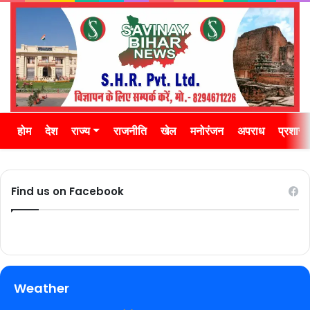
होम
देश
राज्य
राजनीति
खेल
मनोरंजन
अपराध
प्रशास
Find us on Facebook
Weather