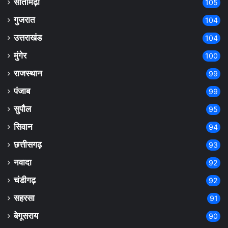
सीतामढ़ी
105
गुजरात
104
उत्तराखंड
104
मुंगेर
100
राजस्थान
99
पंजाब
99
सुपौल
95
सिवान
94
छत्तीसगढ़
93
नवादा
92
चंडीगढ़
92
सहरसा
91
बेगूसराय
90