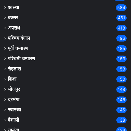
आस्था
584
बक्सर
461
अपराध
418
पश्चिम बंगाल
196
पूर्वी चम्पारण
185
पश्चिमी चम्पारण
163
रोहतास
153
शिक्षा
150
भोजपुर
148
दरभंगा
146
स्वास्थ्य
145
वैशाली
138
नालंदा
134