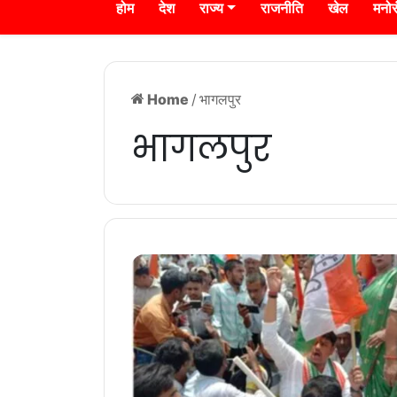
होम
देश
राज्य
राजनीति
खेल
मनो
Home
/
भागलपुर
भागलपुर