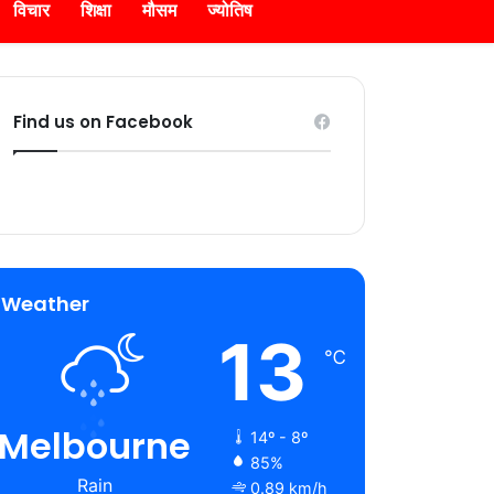
विचार
शिक्षा
मौसम
ज्योतिष
Find us on Facebook
Weather
13
℃
Melbourne
14º - 8º
85%
Rain
0.89 km/h