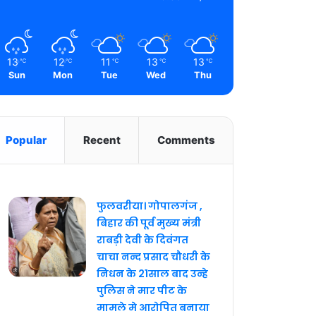
13
12
11
13
13
℃
℃
℃
℃
℃
Sun
Mon
Tue
Wed
Thu
Popular
Recent
Comments
फुलवरीया। गोपालगंज ,
बिहार की पूर्व मुख्य मंत्री
राबड़ी देवी के दिवंगत
चाचा नन्द प्रसाद चौधरी के
निधन के 21साल बाद उन्हे
पुलिस ने मार पीट के
मामले मे आरोपित बनाया