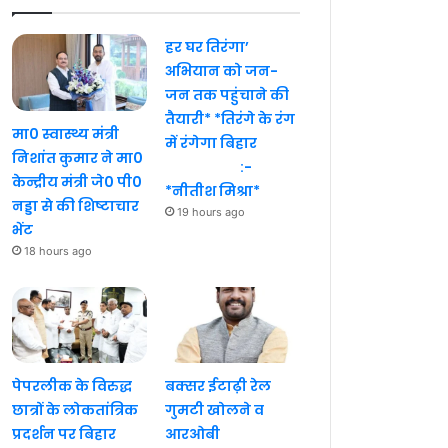
हर घर तिरंगा’
अभियान को जन-
जन तक पहुंचाने की
तैयारी* *तिरंगे के रंग
मा0 स्वास्थ्य मंत्री
में रंगेगा बिहार
निशांत कुमार ने मा0
:-
केन्द्रीय मंत्री जे0 पी0
*नीतीश मिश्रा*
नड्डा से की शिष्टाचार
19 hours ago
भेंट
18 hours ago
पेपरलीक के विरुद्ध
बक्सर ईटाढ़ी रेल
छात्रों के लोकतांत्रिक
गुमटी खोलने व
प्रदर्शन पर बिहार
आरओबी