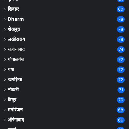
शिवहर
80
Dharm
78
शेखपुरा
78
लखीसराय
78
जहानाबाद
74
गोपालगंज
72
गया
72
खगड़िया
72
नौकरी
71
कैमूर
70
मनोरंजन
68
औरंगाबाद
66