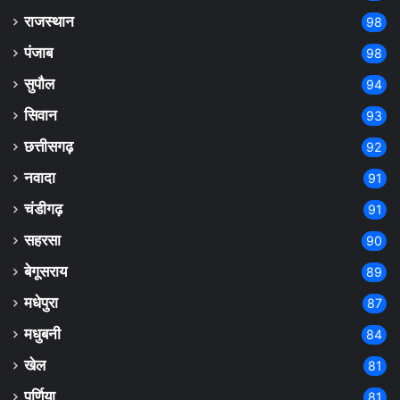
राजस्थान
98
पंजाब
98
सुपौल
94
सिवान
93
छत्तीसगढ़
92
नवादा
91
चंडीगढ़
91
सहरसा
90
बेगूसराय
89
मधेपुरा
87
मधुबनी
84
खेल
81
पूर्णिया
81