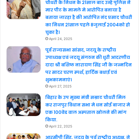
चौधरी के निधन के 21साल बाद उन्हे पुलिस ने
मार पीट के मामले मे आरोपित बनाया है
बताया जारहा है की आरोपित नंद प्रसाद चौधरी
का निधन 21साल पहले 8जुलाई 2004को हो
चुका है।
April 24, 2025
पूर्व राज्यसभा सांसद, जदयू के राष्ट्रीय
उपाध्यक्ष एवं जदयू संगठन की धुरी आदरणीय
दादा श्री बशिष्ठ नारायण सिंह जी के जन्मदिन
पर सादर चरण स्पर्श, हार्दिक बधाई एवं
शुभकामनाएं।
April 27, 2025
बिहार के उप मुख्य मंत्री सम्राट चौधरी मिल
कर राजपुर विधान सभा मे धन सोई बाजार मे
एक 100वेड वाल अस्पताल खोलने की मांग
किया.
April 22, 2025
आरसीपी सिंह, जदयू के पूर्व राष्ट्रीय अध्यक्ष, ने