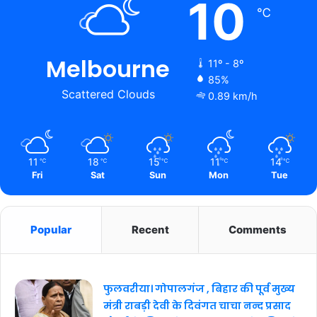
10
℃
Melbourne
11º - 8º
85%
Scattered Clouds
0.89 km/h
11
18
15
11
14
℃
℃
℃
℃
℃
Fri
Sat
Sun
Mon
Tue
Popular
Recent
Comments
फुलवरीया। गोपालगंज , बिहार की पूर्व मुख्य
मंत्री राबड़ी देवी के दिवंगत चाचा नन्द प्रसाद