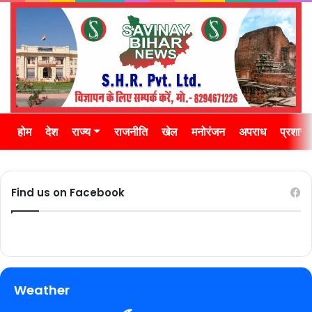
होम
देश
राज्य
राजनीति
खेल
मनोरंजन
अपराध
प्रशास
Find us on Facebook
Weather