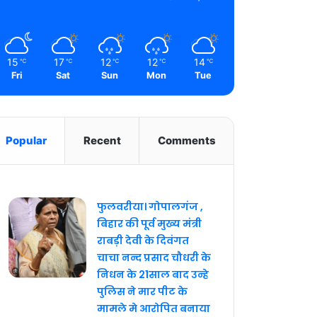
15
17
12
12
14
℃
℃
℃
℃
℃
Fri
Sat
Sun
Mon
Tue
Popular
Recent
Comments
फुलवरीया। गोपालगंज ,
बिहार की पूर्व मुख्य मंत्री
राबड़ी देवी के दिवंगत
चाचा नन्द प्रसाद चौधरी के
निधन के 21साल बाद उन्हे
पुलिस ने मार पीट के
मामले मे आरोपित बनाया