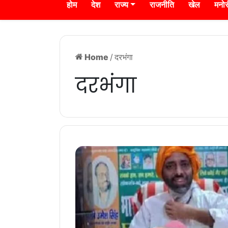
होम
देश
राज्य
राजनीति
खेल
मनो
Home
/
दरभंगा
दरभंगा