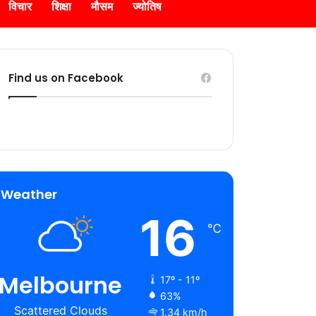
विचार
शिक्षा
मौसम
ज्योतिष
Find us on Facebook
Weather
16
℃
Melbourne
17º - 11º
63%
Scattered Clouds
1.34 km/h