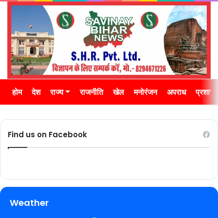
होम
देश
राज्य
राजनीति
खेल
मनोरंजन
अपराध
प्रशास
Find us on Facebook
Weather