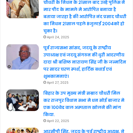
चौधरी के निधन के 21साल बाद उन्हे पुलिस ने
मार पीट के मामले मे आरोपित बनाया है
बताया जारहा है की आरोपित नंद प्रसाद चौधरी
का निधन 21साल पहले 8जुलाई 2004को हो
चुका है।
April 24, 2025
पूर्व राज्यसभा सांसद, जदयू के राष्ट्रीय
उपाध्यक्ष एवं जदयू संगठन की धुरी आदरणीय
दादा श्री बशिष्ठ नारायण सिंह जी के जन्मदिन
पर सादर चरण स्पर्श, हार्दिक बधाई एवं
शुभकामनाएं।
April 27, 2025
बिहार के उप मुख्य मंत्री सम्राट चौधरी मिल
कर राजपुर विधान सभा मे धन सोई बाजार मे
एक 100वेड वाल अस्पताल खोलने की मांग
किया.
April 22, 2025
आरसीपी सिंह, जदयू के पूर्व राष्ट्रीय अध्यक्ष, ने