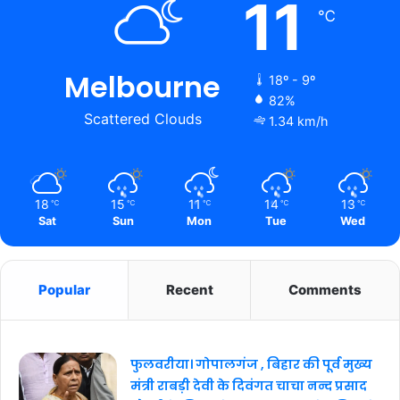
11
℃
Melbourne
18º - 9º
82%
Scattered Clouds
1.34 km/h
18
15
11
14
13
℃
℃
℃
℃
℃
Sat
Sun
Mon
Tue
Wed
Popular
Recent
Comments
फुलवरीया। गोपालगंज , बिहार की पूर्व मुख्य
मंत्री राबड़ी देवी के दिवंगत चाचा नन्द प्रसाद