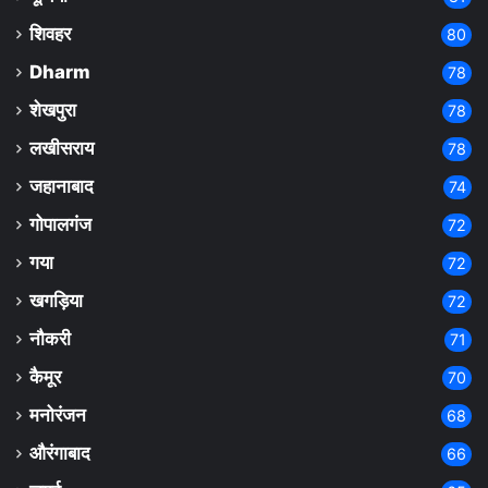
शिवहर
80
Dharm
78
शेखपुरा
78
लखीसराय
78
जहानाबाद
74
गोपालगंज
72
गया
72
खगड़िया
72
नौकरी
71
कैमूर
70
मनोरंजन
68
औरंगाबाद
66