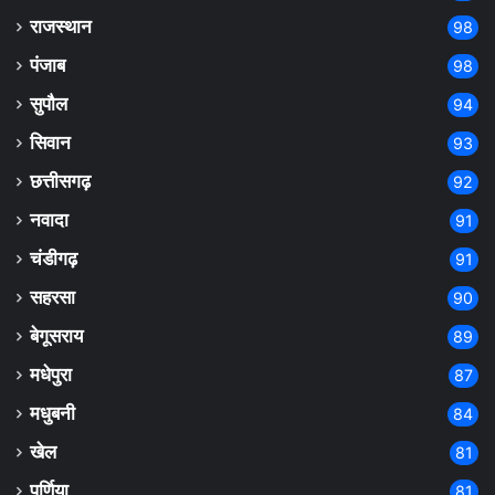
राजस्थान
98
पंजाब
98
सुपौल
94
सिवान
93
छत्तीसगढ़
92
नवादा
91
चंडीगढ़
91
सहरसा
90
बेगूसराय
89
मधेपुरा
87
मधुबनी
84
खेल
81
पूर्णिया
81