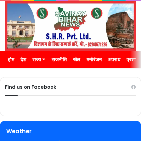
होम
देश
राज्य
राजनीति
खेल
मनोरंजन
अपराध
प्रशास
Find us on Facebook
Weather