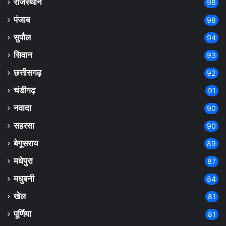
राजस्थान
98
पंजाब
98
सुपौल
94
सिवान
93
छत्तीसगढ़
92
चंडीगढ़
91
नवादा
90
सहरसा
90
बेगूसराय
89
मधेपुरा
87
मधुबनी
84
खेल
81
पूर्णिया
81