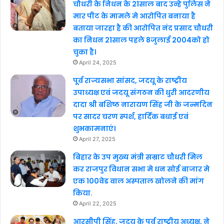
चौधरी के निधन के 21साल बाद उन्हे पुलिस ने
मार पीट के मामले मे आरोपित बनाया है
बताया जारहा है की आरोपित नंद प्रसाद चौधरी
का निधन 21साल पहले 8जुलाई 2004को हो
चुका है।
April 24, 2025
पूर्व राज्यसभा सांसद, जदयू के राष्ट्रीय
उपाध्यक्ष एवं जदयू संगठन की धुरी आदरणीय
दादा श्री बशिष्ठ नारायण सिंह जी के जन्मदिन
पर सादर चरण स्पर्श, हार्दिक बधाई एवं
शुभकामनाएं।
April 27, 2025
बिहार के उप मुख्य मंत्री सम्राट चौधरी मिल
कर राजपुर विधान सभा मे धन सोई बाजार मे
एक 100वेड वाल अस्पताल खोलने की मांग
किया.
April 22, 2025
आरसीपी सिंह, जदयू के पूर्व राष्ट्रीय अध्यक्ष, ने