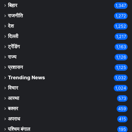
बिहार
1,347
राजनीति
1,272
देश
1,252
दिल्ली
1,217
ट्रेंडिंग
1,163
राज्य
1,126
प्रशासन
1,125
Trending News
1,032
विचार
1,024
आस्था
573
बक्सर
459
अपराध
415
पश्चिम बंगाल
195