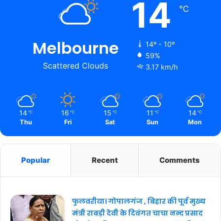
14
℃
Melbourne
14º - 10º
59%
Scattered Clouds
3.17 km/h
14
16
15
11
14
℃
℃
℃
℃
℃
Thu
Fri
Sat
Sun
Mon
Popular
Recent
Comments
फुलवरीया। गोपालगंज , बिहार की पूर्व मुख्य
मंत्री राबड़ी देवी के दिवंगत चाचा नन्द प्रसाद