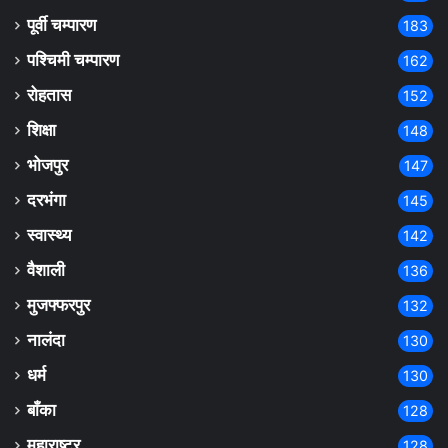
पूर्वी चम्पारण
183
पश्चिमी चम्पारण
162
रोहतास
152
शिक्षा
148
भोजपुर
147
दरभंगा
145
स्वास्थ्य
142
वैशाली
136
मुजफ्फरपुर
132
नालंदा
130
धर्म
130
बाँका
128
महाराष्ट्र
128