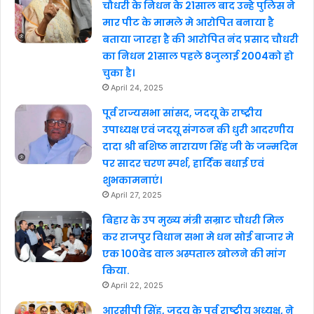
चौधरी के निधन के 21साल बाद उन्हे पुलिस ने
मार पीट के मामले मे आरोपित बनाया है
बताया जारहा है की आरोपित नंद प्रसाद चौधरी
का निधन 21साल पहले 8जुलाई 2004को हो
चुका है।
April 24, 2025
पूर्व राज्यसभा सांसद, जदयू के राष्ट्रीय
उपाध्यक्ष एवं जदयू संगठन की धुरी आदरणीय
दादा श्री बशिष्ठ नारायण सिंह जी के जन्मदिन
पर सादर चरण स्पर्श, हार्दिक बधाई एवं
शुभकामनाएं।
April 27, 2025
बिहार के उप मुख्य मंत्री सम्राट चौधरी मिल
कर राजपुर विधान सभा मे धन सोई बाजार मे
एक 100वेड वाल अस्पताल खोलने की मांग
किया.
April 22, 2025
आरसीपी सिंह, जदयू के पूर्व राष्ट्रीय अध्यक्ष, ने