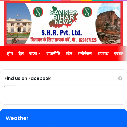
होम
देश
राज्य
राजनीति
खेल
मनोरंजन
अपराध
प्रशास
Find us on Facebook
Weather