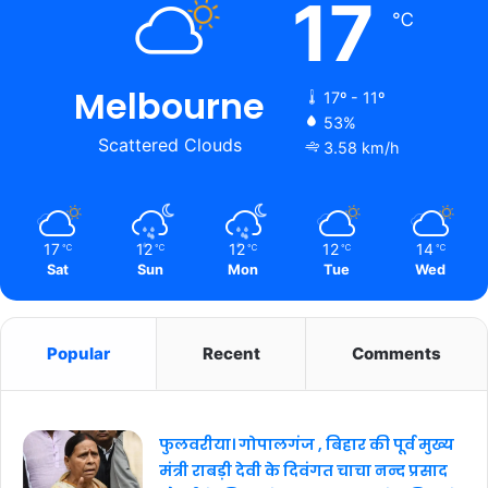
17
℃
Melbourne
17º - 11º
53%
Scattered Clouds
3.58 km/h
17
12
12
12
14
℃
℃
℃
℃
℃
Sat
Sun
Mon
Tue
Wed
Popular
Recent
Comments
फुलवरीया। गोपालगंज , बिहार की पूर्व मुख्य
मंत्री राबड़ी देवी के दिवंगत चाचा नन्द प्रसाद