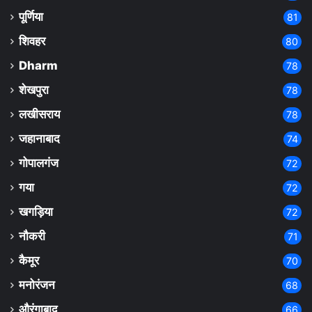
पूर्णिया
81
शिवहर
80
Dharm
78
शेखपुरा
78
लखीसराय
78
जहानाबाद
74
गोपालगंज
72
गया
72
खगड़िया
72
नौकरी
71
कैमूर
70
मनोरंजन
68
औरंगाबाद
66