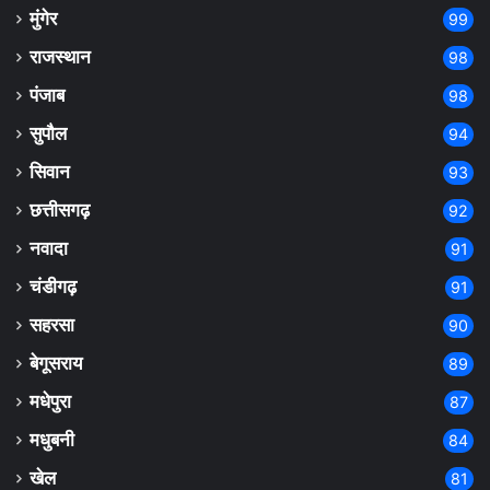
मुंगेर
99
राजस्थान
98
पंजाब
98
सुपौल
94
सिवान
93
छत्तीसगढ़
92
नवादा
91
चंडीगढ़
91
सहरसा
90
बेगूसराय
89
मधेपुरा
87
मधुबनी
84
खेल
81