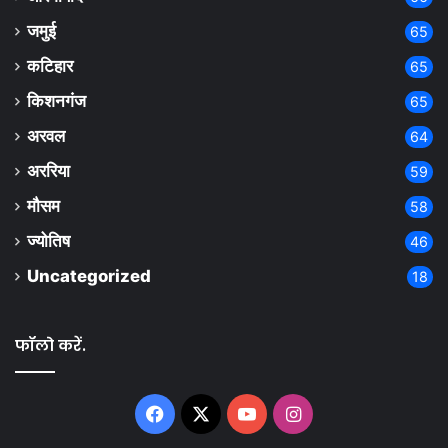
जमुई
65
कटिहार
65
किशनगंज
65
अरवल
64
अररिया
59
मौसम
58
ज्योतिष
46
Uncategorized
18
फॉलो करें.
Facebook
X
YouTube
Instagram