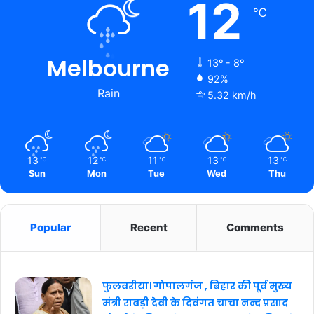
12
℃
Melbourne
13º - 8º
92%
Rain
5.32 km/h
13
12
11
13
13
℃
℃
℃
℃
℃
Sun
Mon
Tue
Wed
Thu
Popular
Recent
Comments
फुलवरीया। गोपालगंज , बिहार की पूर्व मुख्य
मंत्री राबड़ी देवी के दिवंगत चाचा नन्द प्रसाद