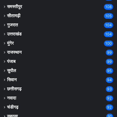
समस्तीपुर
108
सीतामढ़ी
105
गुजरात
104
उत्तराखंड
104
मुंगेर
100
राजस्थान
99
पंजाब
99
सुपौल
95
सिवान
94
छत्तीसगढ़
93
नवादा
92
चंडीगढ़
92
सहरसा
91