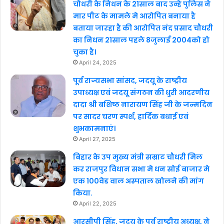
चौधरी के निधन के 21साल बाद उन्हे पुलिस ने
मार पीट के मामले मे आरोपित बनाया है
बताया जारहा है की आरोपित नंद प्रसाद चौधरी
का निधन 21साल पहले 8जुलाई 2004को हो
चुका है।
April 24, 2025
पूर्व राज्यसभा सांसद, जदयू के राष्ट्रीय
उपाध्यक्ष एवं जदयू संगठन की धुरी आदरणीय
दादा श्री बशिष्ठ नारायण सिंह जी के जन्मदिन
पर सादर चरण स्पर्श, हार्दिक बधाई एवं
शुभकामनाएं।
April 27, 2025
बिहार के उप मुख्य मंत्री सम्राट चौधरी मिल
कर राजपुर विधान सभा मे धन सोई बाजार मे
एक 100वेड वाल अस्पताल खोलने की मांग
किया.
April 22, 2025
आरसीपी सिंह, जदयू के पूर्व राष्ट्रीय अध्यक्ष, ने