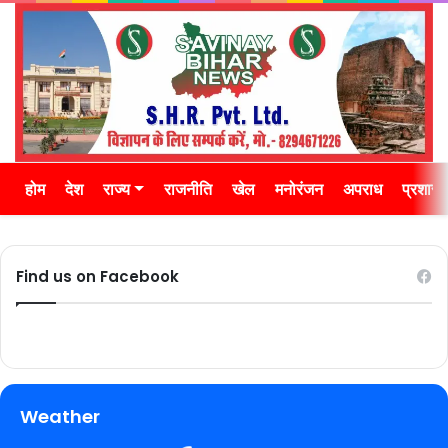
होम
देश
राज्य
राजनीति
खेल
मनोरंजन
अपराध
प्रशास
Find us on Facebook
Weather