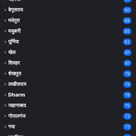
बेगूसराय
90
मधेपुरा
88
मधुबनी
85
पूर्णिया
82
खेल
81
शिवहर
81
शेखपुरा
79
लखीसराय
79
Dharm
78
जहानाबाद
75
गोपालगंज
73
गया
73