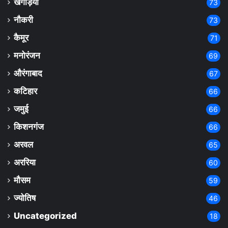
खगड़िया
73
नौकरी
73
कैमूर
71
मनोरंजन
69
औरंगाबाद
67
कटिहार
66
जमुई
66
किशनगंज
66
अरवल
65
अररिया
60
मौसम
59
ज्योतिष
46
Uncategorized
18