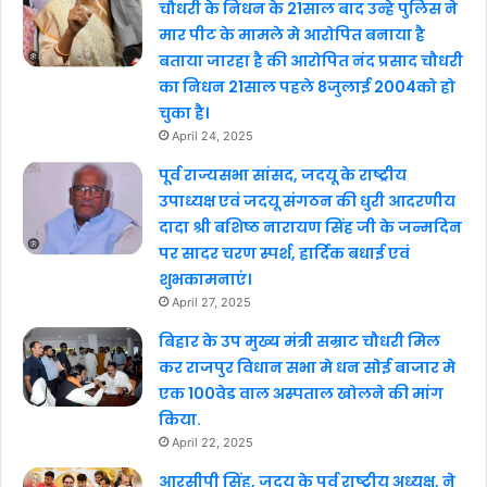
चौधरी के निधन के 21साल बाद उन्हे पुलिस ने
मार पीट के मामले मे आरोपित बनाया है
बताया जारहा है की आरोपित नंद प्रसाद चौधरी
का निधन 21साल पहले 8जुलाई 2004को हो
चुका है।
April 24, 2025
पूर्व राज्यसभा सांसद, जदयू के राष्ट्रीय
उपाध्यक्ष एवं जदयू संगठन की धुरी आदरणीय
दादा श्री बशिष्ठ नारायण सिंह जी के जन्मदिन
पर सादर चरण स्पर्श, हार्दिक बधाई एवं
शुभकामनाएं।
April 27, 2025
बिहार के उप मुख्य मंत्री सम्राट चौधरी मिल
कर राजपुर विधान सभा मे धन सोई बाजार मे
एक 100वेड वाल अस्पताल खोलने की मांग
किया.
April 22, 2025
आरसीपी सिंह, जदयू के पूर्व राष्ट्रीय अध्यक्ष, ने