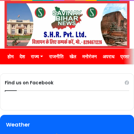
होम
देश
राज्य
राजनीति
खेल
मनोरंजन
अपराध
प्रशास
Find us on Facebook
Weather