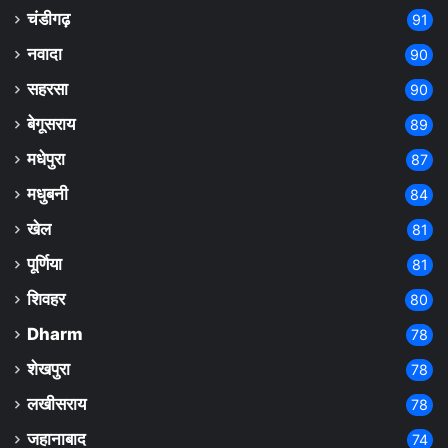
चंडीगढ़
91
नवादा
90
सहरसा
90
बेगूसराय
89
मधेपुरा
87
मधुबनी
84
खेल
81
पूर्णिया
81
शिवहर
80
Dharm
78
शेखपुरा
78
लखीसराय
78
जहानाबाद
74