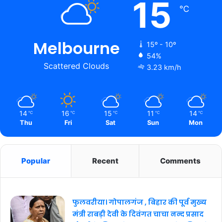
15
℃
Melbourne
15º - 10º
54%
Scattered Clouds
3.23 km/h
14
16
15
11
14
℃
℃
℃
℃
℃
Thu
Fri
Sat
Sun
Mon
Popular
Recent
Comments
फुलवरीया। गोपालगंज , बिहार की पूर्व मुख्य
मंत्री राबड़ी देवी के दिवंगत चाचा नन्द प्रसाद