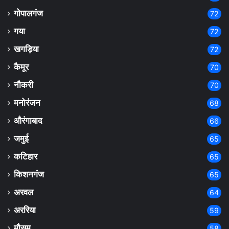
गोपालगंज
72
गया
72
खगड़िया
72
कैमूर
70
नौकरी
70
मनोरंजन
68
औरंगाबाद
66
जमुई
65
कटिहार
65
किशनगंज
65
अरवल
64
अररिया
59
मौसम
58