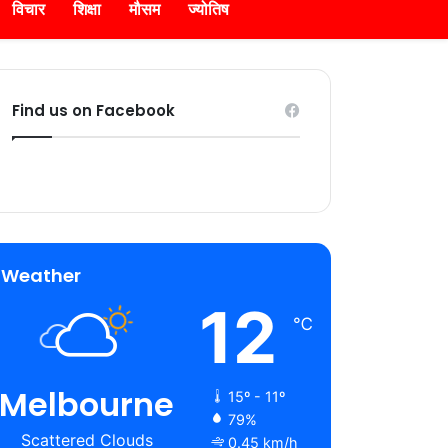
विचार
शिक्षा
मौसम
ज्योतिष
Find us on Facebook
Weather
12
℃
Melbourne
15º - 11º
79%
Scattered Clouds
0.45 km/h