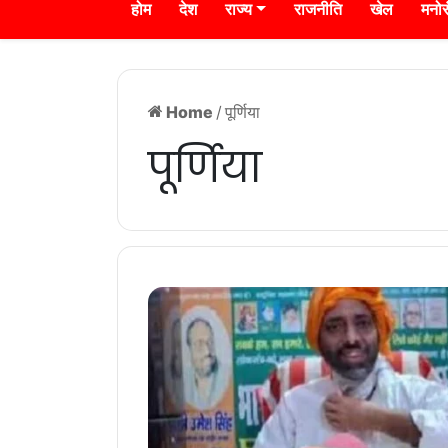
होम
देश
राज्य
राजनीति
खेल
मनो
Home
/
पूर्णिया
पूर्णिया