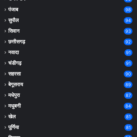
पंजाब
98
सुपौल
94
सिवान
93
छत्तीसगढ़
92
नवादा
91
चंडीगढ़
91
सहरसा
90
बेगूसराय
89
मधेपुरा
87
मधुबनी
84
खेल
81
पूर्णिया
81