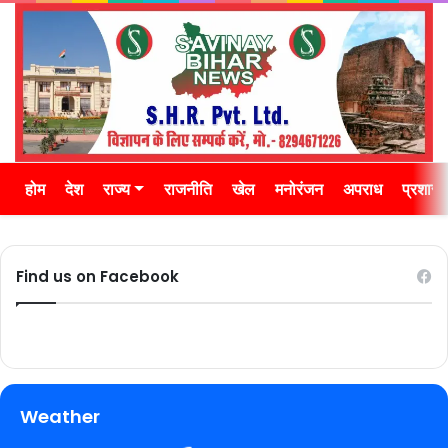
होम
देश
राज्य
राजनीति
खेल
मनोरंजन
अपराध
प्रशास
Find us on Facebook
Weather