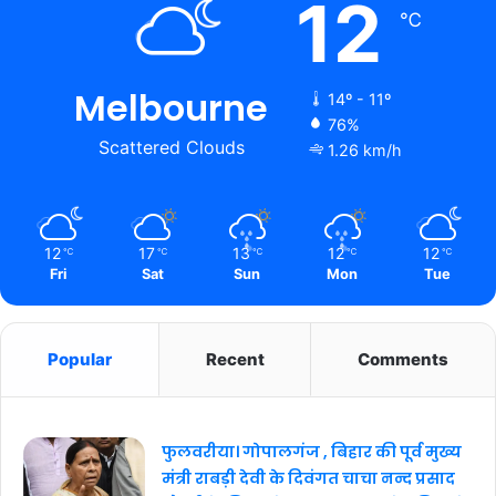
12
℃
Melbourne
14º - 11º
76%
Scattered Clouds
1.26 km/h
12
17
13
12
12
℃
℃
℃
℃
℃
Fri
Sat
Sun
Mon
Tue
Popular
Recent
Comments
फुलवरीया। गोपालगंज , बिहार की पूर्व मुख्य
मंत्री राबड़ी देवी के दिवंगत चाचा नन्द प्रसाद