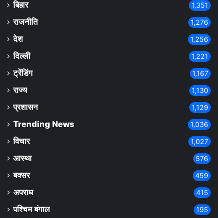
बिहार
1,351
राजनीति
1,276
देश
1,256
दिल्ली
1,221
ट्रेंडिंग
1,167
राज्य
1,130
प्रशासन
1,129
Trending News
1,036
विचार
1,027
आस्था
576
बक्सर
459
अपराध
415
पश्चिम बंगाल
195