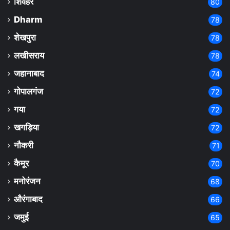
शिवहर
80
Dharm
78
शेखपुरा
78
लखीसराय
78
जहानाबाद
74
गोपालगंज
72
गया
72
खगड़िया
72
नौकरी
71
कैमूर
70
मनोरंजन
68
औरंगाबाद
66
जमुई
65