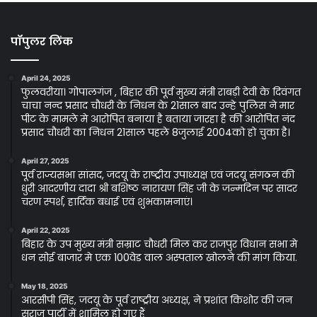
पॉपुलर लिंक
April 24, 2025
फुलवरीया। गोपालगंज , बिहार की पूर्व मुख्य मंत्री राबड़ी देवी के दिवंगत
चाचा नन्द प्रसाद चौधरी के निधन के 21साल बाद उन्हे पुलिस ने मार
पीट के मामले मे आरोपित बनाया है बताया जारहा है की आरोपित नंद
प्रसाद चौधरी का निधन 21साल पहले 8जुलाई 2004को हो चुका है।
April 27, 2025
पूर्व राज्यसभा सांसद, जदयू के राष्ट्रीय उपाध्यक्ष एवं जदयू संगठन की
धुरी आदरणीय दादा श्री बशिष्ठ नारायण सिंह जी के जन्मदिन पर सादर
चरण स्पर्श, हार्दिक बधाई एवं शुभकामनाएं।
April 22, 2025
बिहार के उप मुख्य मंत्री सम्राट चौधरी मिल कर राजपुर विधान सभा मे
धन सोई बाजार मे एक 100वेड वाल अस्पताल खोलने की मांग किया.
May 18, 2025
आरसीपी सिंह, जदयू के पूर्व राष्ट्रीय अध्यक्ष, ने प्रशांत किशोर की जन
सुराज पार्टी में शामिल हो गए हैं