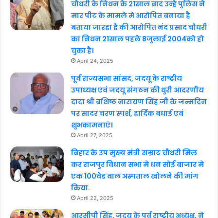
चौधरी के निधन के 21साल बाद उन्हे पुलिस ने
मार पीट के मामले मे आरोपित बनाया है
बताया जारहा है की आरोपित नंद प्रसाद चौधरी
का निधन 21साल पहले 8जुलाई 2004को हो
चुका है।
April 24, 2025
पूर्व राज्यसभा सांसद, जदयू के राष्ट्रीय
उपाध्यक्ष एवं जदयू संगठन की धुरी आदरणीय
दादा श्री बशिष्ठ नारायण सिंह जी के जन्मदिन
पर सादर चरण स्पर्श, हार्दिक बधाई एवं
शुभकामनाएं।
April 27, 2025
बिहार के उप मुख्य मंत्री सम्राट चौधरी मिल
कर राजपुर विधान सभा मे धन सोई बाजार मे
एक 100वेड वाल अस्पताल खोलने की मांग
किया.
April 22, 2025
आरसीपी सिंह, जदयू के पूर्व राष्ट्रीय अध्यक्ष, ने