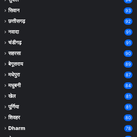
सिवान
93
छत्तीसगढ़
92
नवादा
91
चंडीगढ़
91
सहरसा
90
बेगूसराय
89
मधेपुरा
87
मधुबनी
84
खेल
81
पूर्णिया
81
शिवहर
80
Dharm
78