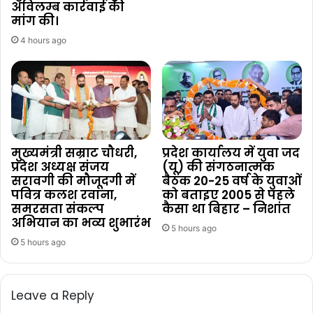
अविलम्ब कार्रवाई की
मांग की।
4 hours ago
मुख्यमंत्री सम्राट चौधरी,
प्रदेश कार्यालय में युवा जद
प्रदेश अध्यक्ष संजय
(यू) की संगठनात्मक
सरावगी की मौजूदगी में
बैठक 20-25 वर्ष के युवाओं
पवित्र कलश रवाना,
को बताइए 2005 से पहले
समरसता संकल्प
कैसा था बिहार – निशांत
अभियान का भव्य शुभारंभ
5 hours ago
5 hours ago
Leave a Reply