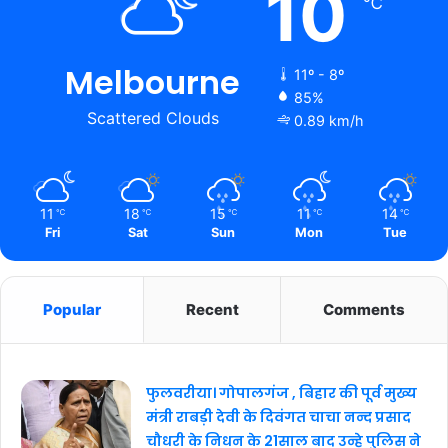
10
℃
Melbourne
11º - 8º
85%
Scattered Clouds
0.89 km/h
11
18
15
11
14
℃
℃
℃
℃
℃
Fri
Sat
Sun
Mon
Tue
Popular
Recent
Comments
फुलवरीया। गोपालगंज , बिहार की पूर्व मुख्य
मंत्री राबड़ी देवी के दिवंगत चाचा नन्द प्रसाद
चौधरी के निधन के 21साल बाद उन्हे पुलिस ने