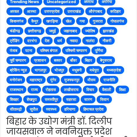
Trending News
Uncategorized
अपराध
अररिया
अरवल
आस्था
उत्तरप्रदेश
उत्तराखंड
औरंगाबाद
कटिहार
किशनगंज
कैमूर
खगड़िया
खेल
गया
गुजरात
गोपालगंज
चंडीगढ़
छत्तीसगढ़
जमुई
जहानाबाद
ज्योतिष
झारखंड
ट्रेंडिंग
दरभंगा
देश
धर्म
नवादा
नालंदा
नौकरी
पंजाब
पटना
पश्चिम बंगाल
पश्चिमी चम्पारण
पूर्णिया
पूर्वी चम्पारण
प्रशासन
बक्सर
बाँका
बिहार
बेगूसराय
ब्रेकिंग न्यूज़
भागलपुर
भोजपुर
मधुबनी
मधेपुरा
मध्यप्रदेश
मनोरंजन
महाराष्ट्र
मुंगेर
मुजफ्फरपुर
मौसम
राजनीति
राजस्थान
राज्य
रोहतास
लखीसराय
विचार
वैशाली
शिक्षा
शिवहर
शेखपुरा
समस्तीपुर
सहरसा
सारण
सिवान
सीतामढ़ी
सुपौल
स्वास्थ्य
हरियाणा
हिमाचल प्रदेश
बिहार के उद्योग मंत्री डॉ. दिलीप
जायसवाल ने नवनियुक्त प्रदेश