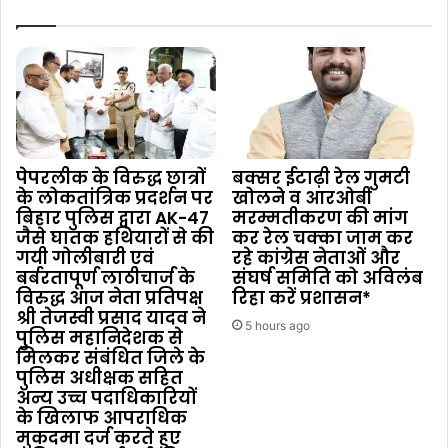
पेपरलीक के विरुद्ध छात्रों
बक्सर ईटाढ़ी रेल गुमटी
के लोकतांत्रिक प्रदर्शन पर
खोलने व आरओबी
बिहार पुलिस द्वारा AK-47
मरम्मतीकरण की मांग
जैसे घातक हथियारों से की
कर रेल चक्का जाम कर
गयी गोलीबारी एवं
रहे कांग्रेस नेताओं और
बर्बरतापूर्ण लाठीचार्ज के
संघर्ष समिति को अविलंब
विरुद्ध आज नेता प्रतिपक्ष
रिहा करें प्रशासन*
श्री तेजस्वी प्रसाद यादव ने
5 hours ago
पुलिस महानिदेशक से
मिलकर संबंधित जिले के
पुलिस अधीक्षक सहित
अन्य उच्च पदाधिकारियों
के खिलाफ आपराधिक
मुकदमा दर्ज करते हुए