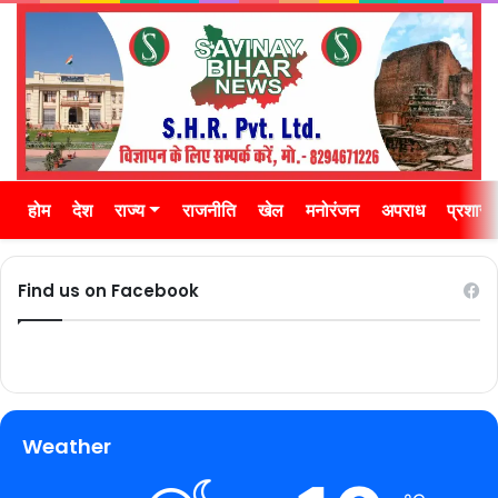
होम
देश
राज्य
राजनीति
खेल
मनोरंजन
अपराध
प्रशास
Find us on Facebook
Weather