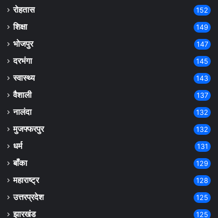
रोहतास
152
शिक्षा
149
भोजपुर
147
दरभंगा
145
स्वास्थ्य
143
वैशाली
137
नालंदा
132
मुजफ्फरपुर
132
धर्म
131
बाँका
129
महाराष्ट्र
128
उत्तरप्रदेश
125
झारखंड
125