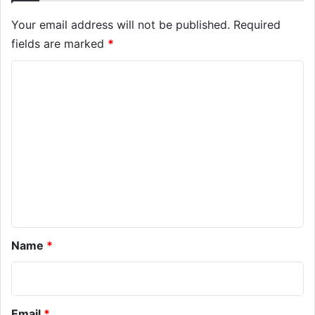
Your email address will not be published.
Required
fields are marked
*
C
o
m
m
e
n
t
*
Name
*
Email
*