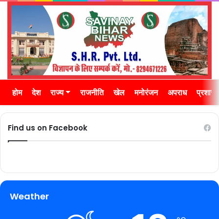
होम
देश
राज्य
राजनीति
खेल
मनोरंजन
अपराध
प्रशास
Find us on Facebook
Weather