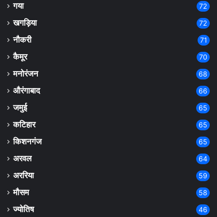
गया
72
खगड़िया
72
नौकरी
71
कैमूर
70
मनोरंजन
68
औरंगाबाद
66
जमुई
65
कटिहार
65
किशनगंज
65
अरवल
64
अररिया
59
मौसम
58
ज्योतिष
46