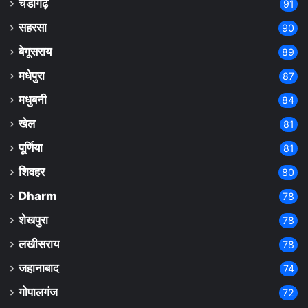
चंडीगढ़
91
सहरसा
90
बेगूसराय
89
मधेपुरा
87
मधुबनी
84
खेल
81
पूर्णिया
81
शिवहर
80
Dharm
78
शेखपुरा
78
लखीसराय
78
जहानाबाद
74
गोपालगंज
72