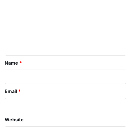
m
m
e
n
t
*
Name
*
Email
*
Website