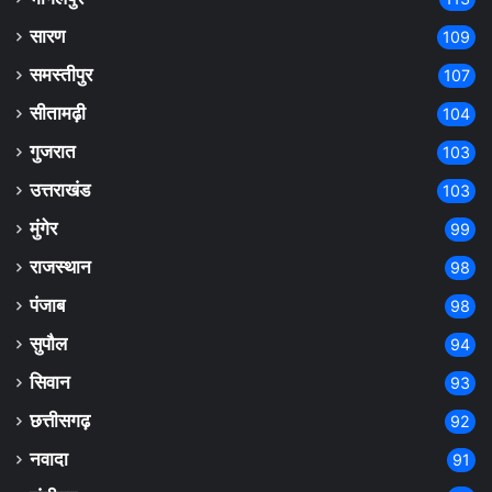
सारण
109
समस्तीपुर
107
सीतामढ़ी
104
गुजरात
103
उत्तराखंड
103
मुंगेर
99
राजस्थान
98
पंजाब
98
सुपौल
94
सिवान
93
छत्तीसगढ़
92
नवादा
91