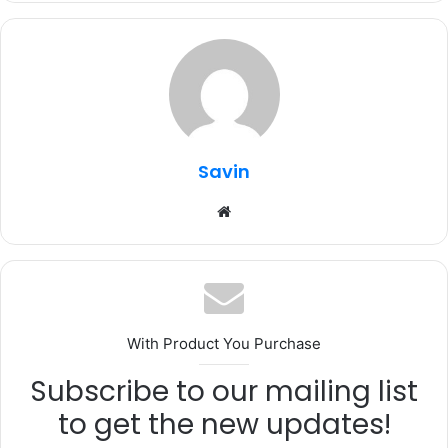
e
te
s
g
e
b
r
A
ra
o
p
m
o
p
k
Savin
Website
With Product You Purchase
Subscribe to our mailing list
to get the new updates!