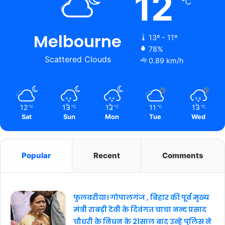
12
℃
Melbourne
13º - 11º
78%
Scattered Clouds
0.89 km/h
12
13
12
11
13
℃
℃
℃
℃
℃
Sat
Sun
Mon
Tue
Wed
Popular
Recent
Comments
फुलवरीया। गोपालगंज , बिहार की पूर्व मुख्य
मंत्री राबड़ी देवी के दिवंगत चाचा नन्द प्रसाद
चौधरी के निधन के 21साल बाद उन्हे पुलिस ने