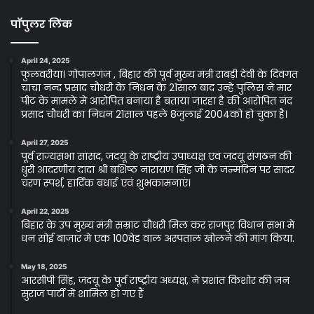
पॉपुलर लिंक
April 24, 2025
फुलवरीया। गोपालगंज , बिहार की पूर्व मुख्य मंत्री राबड़ी देवी के दिवंगत
चाचा नन्द प्रसाद चौधरी के निधन के 21साल बाद उन्हे पुलिस ने मार
पीट के मामले मे आरोपित बनाया है बताया जारहा है की आरोपित नंद
प्रसाद चौधरी का निधन 21साल पहले 8जुलाई 2004को हो चुका है।
April 27, 2025
पूर्व राज्यसभा सांसद, जदयू के राष्ट्रीय उपाध्यक्ष एवं जदयू संगठन की
धुरी आदरणीय दादा श्री बशिष्ठ नारायण सिंह जी के जन्मदिन पर सादर
चरण स्पर्श, हार्दिक बधाई एवं शुभकामनाएं।
April 22, 2025
बिहार के उप मुख्य मंत्री सम्राट चौधरी मिल कर राजपुर विधान सभा मे
धन सोई बाजार मे एक 100वेड वाल अस्पताल खोलने की मांग किया.
May 18, 2025
आरसीपी सिंह, जदयू के पूर्व राष्ट्रीय अध्यक्ष, ने प्रशांत किशोर की जन
सुराज पार्टी में शामिल हो गए हैं