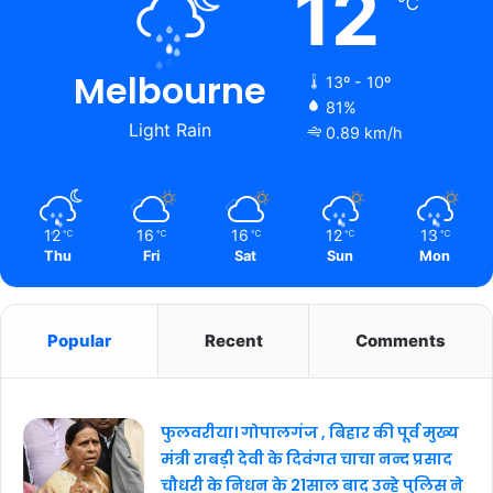
12
℃
Melbourne
13º - 10º
81%
Light Rain
0.89 km/h
12
16
16
12
13
℃
℃
℃
℃
℃
Thu
Fri
Sat
Sun
Mon
Popular
Recent
Comments
फुलवरीया। गोपालगंज , बिहार की पूर्व मुख्य
मंत्री राबड़ी देवी के दिवंगत चाचा नन्द प्रसाद
चौधरी के निधन के 21साल बाद उन्हे पुलिस ने