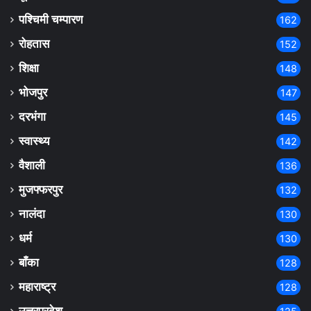
पश्चिमी चम्पारण
162
रोहतास
152
शिक्षा
148
भोजपुर
147
दरभंगा
145
स्वास्थ्य
142
वैशाली
136
मुजफ्फरपुर
132
नालंदा
130
धर्म
130
बाँका
128
महाराष्ट्र
128
उत्तरप्रदेश