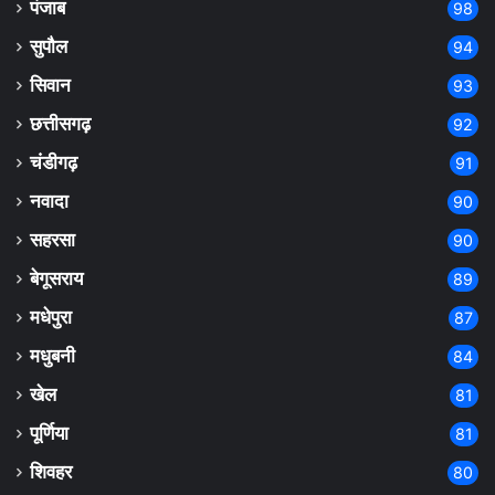
पंजाब
98
सुपौल
94
सिवान
93
छत्तीसगढ़
92
चंडीगढ़
91
नवादा
90
सहरसा
90
बेगूसराय
89
मधेपुरा
87
मधुबनी
84
खेल
81
पूर्णिया
81
शिवहर
80