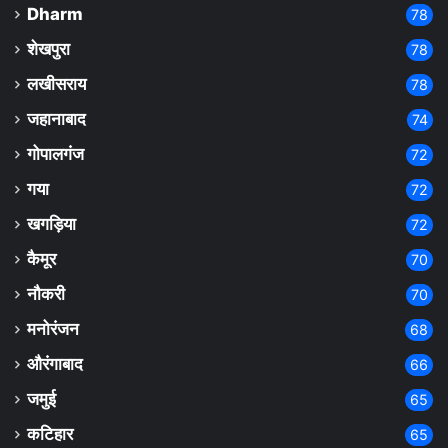
Dharm
78
शेखपुरा
78
लखीसराय
78
जहानाबाद
74
गोपालगंज
72
गया
72
खगड़िया
72
कैमूर
70
नौकरी
70
मनोरंजन
68
औरंगाबाद
66
जमुई
65
कटिहार
65