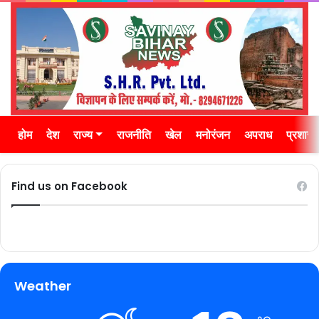
होम
देश
राज्य
राजनीति
खेल
मनोरंजन
अपराध
प्रशास
Find us on Facebook
Weather