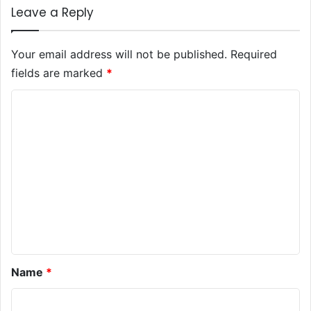
Leave a Reply
Your email address will not be published.
Required
fields are marked
*
C
o
m
m
e
n
t
*
Name
*