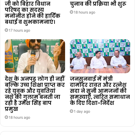
जी को बिहार विधान
चुनाव की प्रक्रिया भी शुरू
परिषद का सदस्य
18 hours ago
मनोनीत होने की हार्दिक
बधाई व शुभकामनाएं।
17 hours ago
देश के अनपढ़ लोग ही नहीं
जनसुनवाई में मंत्री
बल्कि उच्च शिक्षा प्राप्त कर
दामोदर रावत और रत्नेश
रहे युवक और युवतियां
सदा ने सुनी आमजनों की
नशे की गुलाम बनती जा
समस्याएँ, त्वरित समाधान
रही है उमेश सिंह बाप
के दिए दिशा-निर्देश
प्रमुख
1 day ago
18 hours ago