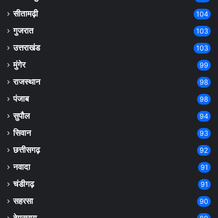
सीतामढ़ी
104
गुजरात
103
उत्तराखंड
103
मुंगेर
99
राजस्थान
98
पंजाब
98
सुपौल
94
सिवान
93
छत्तीसगढ़
92
नवादा
91
चंडीगढ़
91
सहरसा
90
बेगूसराय