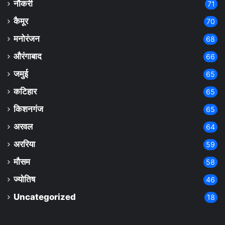
नौकरी
71
कैमूर
70
मनोरंजन
68
औरंगाबाद
66
जमुई
65
कटिहार
65
किशनगंज
65
अरवल
64
अररिया
59
मौसम
58
ज्योतिष
46
Uncategorized
18