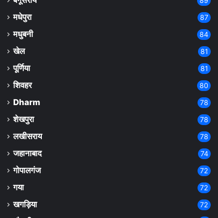
89
मधेपुरा
87
मधुबनी
84
खेल
81
पूर्णिया
81
शिवहर
80
Dharm
78
शेखपुरा
78
लखीसराय
78
जहानाबाद
74
गोपालगंज
72
गया
72
खगड़िया
72