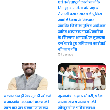
एवं बर्बरतापूर्ण लाठीचार्ज के
विरुद्ध आज नेता प्रतिपक्ष श्री
तेजस्वी प्रसाद यादव ने पुलिस
महानिदेशक से मिलकर
संबंधित जिले के पुलिस अधीक्षक
सहित अन्य उच्च पदाधिकारियों
के खिलाफ आपराधिक मुकदमा
दर्ज करते हुए अविलम्ब कार्रवाई
की मांग की।
1 day ago
बक्सर ईटाढ़ी रेल गुमटी खोलने
मुख्यमंत्री सम्राट चौधरी, प्रदेश
व आरओबी मरम्मतीकरण की
अध्यक्ष संजय सरावगी की
मांग कर रेल चक्का जाम कर
मौजूदगी में पवित्र कलश