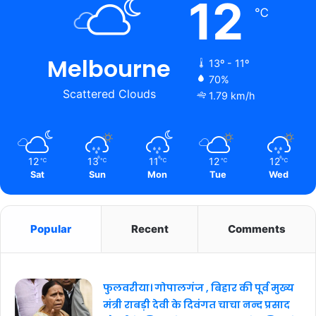
12
℃
Melbourne
13º - 11º
70%
Scattered Clouds
1.79 km/h
12
13
11
12
12
℃
℃
℃
℃
℃
Sat
Sun
Mon
Tue
Wed
Popular
Recent
Comments
फुलवरीया। गोपालगंज , बिहार की पूर्व मुख्य
मंत्री राबड़ी देवी के दिवंगत चाचा नन्द प्रसाद