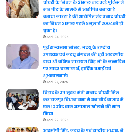
चौधरी के निधन के 21साल बाद उन्हे पुलिस ने
मार पीट के मामले मे आरोपित बनाया है
बताया जारहा है की आरोपित नंद प्रसाद चौधरी
का निधन 21साल पहले 8जुलाई 2004को हो
चुका है।
April 24, 2025
पूर्व राज्यसभा सांसद, जदयू के राष्ट्रीय
उपाध्यक्ष एवं जदयू संगठन की धुरी आदरणीय
दादा श्री बशिष्ठ नारायण सिंह जी के जन्मदिन
पर सादर चरण स्पर्श, हार्दिक बधाई एवं
शुभकामनाएं।
April 27, 2025
बिहार के उप मुख्य मंत्री सम्राट चौधरी मिल
कर राजपुर विधान सभा मे धन सोई बाजार मे
एक 100वेड वाल अस्पताल खोलने की मांग
किया.
April 22, 2025
आरसीपी सिंह, जदयू के पूर्व राष्ट्रीय अध्यक्ष, ने