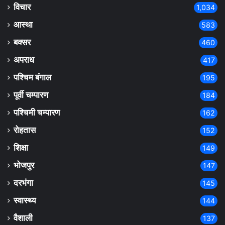
विचार
1,034
आस्था
583
बक्सर
460
अपराध
417
पश्चिम बंगाल
195
पूर्वी चम्पारण
184
पश्चिमी चम्पारण
162
रोहतास
152
शिक्षा
149
भोजपुर
147
दरभंगा
145
स्वास्थ्य
144
वैशाली
137