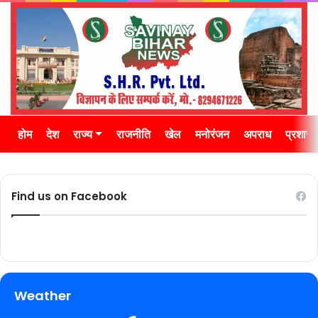
होम
देश
राज्य
राजनीति
खेल
मनोरंजन
अपराध
प्रशास
Find us on Facebook
Weather