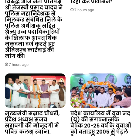
विरुद्ध आज नेता प्रतिपक्ष
रिहा करें प्रशासन*
श्री तेजस्वी प्रसाद यादव ने
7 hours ago
पुलिस महानिदेशक से
मिलकर संबंधित जिले के
पुलिस अधीक्षक सहित
अन्य उच्च पदाधिकारियों
के खिलाफ आपराधिक
मुकदमा दर्ज करते हुए
अविलम्ब कार्रवाई की
मांग की।
7 hours ago
मुख्यमंत्री सम्राट चौधरी,
प्रदेश कार्यालय में युवा जद
प्रदेश अध्यक्ष संजय
(यू) की संगठनात्मक
सरावगी की मौजूदगी में
बैठक 20-25 वर्ष के युवाओं
पवित्र कलश रवाना,
को बताइए 2005 से पहले