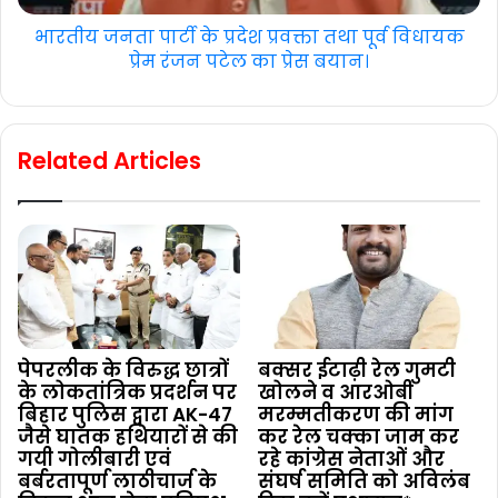
भारतीय जनता पार्टी के प्रदेश प्रवक्ता तथा पूर्व विधायक
प्रेम रंजन पटेल का प्रेस बयान।
Related Articles
पेपरलीक के विरुद्ध छात्रों
बक्सर ईटाढ़ी रेल गुमटी
के लोकतांत्रिक प्रदर्शन पर
खोलने व आरओबी
बिहार पुलिस द्वारा AK-47
मरम्मतीकरण की मांग
जैसे घातक हथियारों से की
कर रेल चक्का जाम कर
गयी गोलीबारी एवं
रहे कांग्रेस नेताओं और
बर्बरतापूर्ण लाठीचार्ज के
संघर्ष समिति को अविलंब