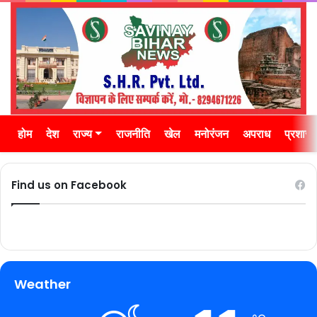
होम
देश
राज्य
राजनीति
खेल
मनोरंजन
अपराध
प्रशास
Find us on Facebook
Weather