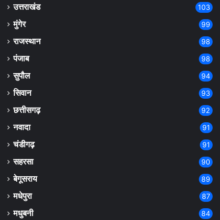
उत्तराखंड
103
मुंगेर
99
राजस्थान
98
पंजाब
98
सुपौल
94
सिवान
93
छत्तीसगढ़
92
नवादा
91
चंडीगढ़
91
सहरसा
90
बेगूसराय
89
मधेपुरा
87
मधुबनी
84