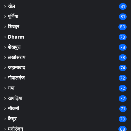
खेल
81
पूर्णिया
81
शिवहर
80
Dharm
78
शेखपुरा
78
लखीसराय
78
जहानाबाद
74
गोपालगंज
72
गया
72
खगड़िया
72
नौकरी
71
कैमूर
70
मनोरंजन
68