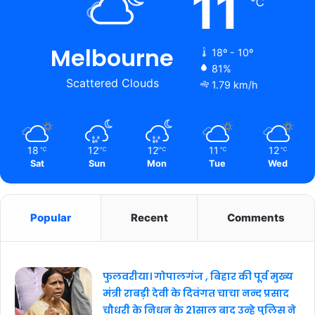
11
℃
Melbourne
18º - 10º
81%
Scattered Clouds
1.79 km/h
18
12
12
11
12
℃
℃
℃
℃
℃
Sat
Sun
Mon
Tue
Wed
Popular
Recent
Comments
फुलवरीया। गोपालगंज , बिहार की पूर्व मुख्य
मंत्री राबड़ी देवी के दिवंगत चाचा नन्द प्रसाद
चौधरी के निधन के 21साल बाद उन्हे पुलिस ने