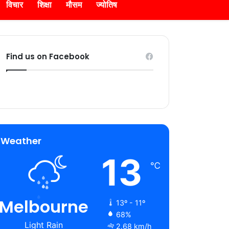
विचार
शिक्षा
मौसम
ज्योतिष
Find us on Facebook
Weather
13
℃
Melbourne
13º - 11º
68%
Light Rain
2.68 km/h