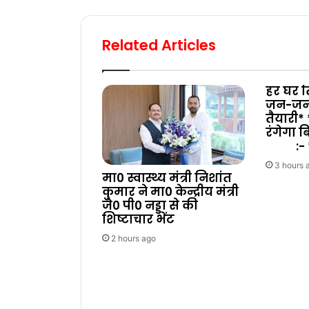
Related Articles
हर घर त
जन-जन 
तैयारी* *
रंग
:- *न
3 hours 
मा0 स्वास्थ्य मंत्री निशांत
कुमार ने मा0 केन्द्रीय मंत्री
जे0 पी0 नड्डा से की
शिष्टाचार भेंट
2 hours ago