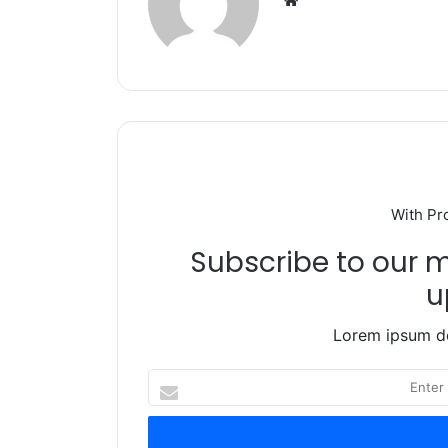
o
p
k
With Pr
Subscribe to our ma
u
Lorem ipsum do
Enter
your
Email