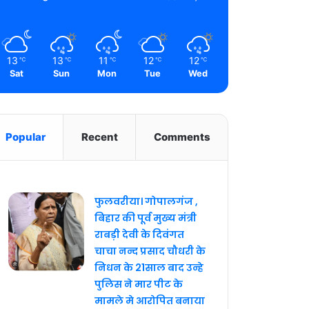
13
13
11
12
12
℃
℃
℃
℃
℃
Sat
Sun
Mon
Tue
Wed
Popular
Recent
Comments
फुलवरीया। गोपालगंज ,
बिहार की पूर्व मुख्य मंत्री
राबड़ी देवी के दिवंगत
चाचा नन्द प्रसाद चौधरी के
निधन के 21साल बाद उन्हे
पुलिस ने मार पीट के
मामले मे आरोपित बनाया