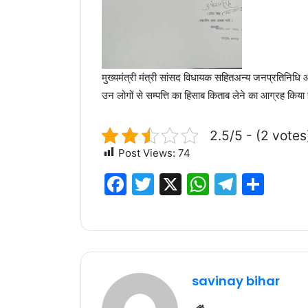
मुख्यमंत्री मंत्री सांसद विधायक सहितअन्य जनप्रतिनिधि और 
उन लोगों से सम्पत्ति का हिसाब किताब लेने का आग्रह किया ह
2.5/5 - (2 votes
Post Views:
74
F
T
X
W
T
S
a
w
h
el
h
c
it
at
e
ar
e
te
s
g
e
b
r
A
ra
savinay bihar
o
p
m
Website