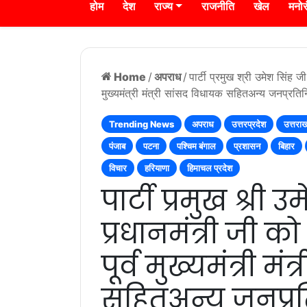
होम
देश
राज्य
राजनीति
खेल
मनो
Home
/
अपराध
/
पार्टी प्रमुख श्री उमेश सिंह ज
मुख्यमंत्री मंत्री सांसद विधायक सहितअन्य जनप्रतिनि
Trending News
अपराध
उत्तरप्रदेश
उत्तरा
पंजाब
पटना
पश्चिम बंगाल
प्रशासन
बिहार
विचार
हरियाणा
हिमाचल प्रदेश
पार्टी प्रमुख श्री
प्रधानमंत्री जी को
पूर्व मुख्यमंत्री म
सहितअन्य जनप्र