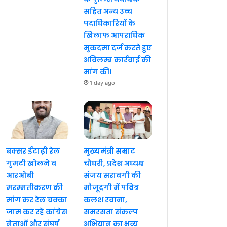
सहित अन्य उच्च
पदाधिकारियों के
खिलाफ आपराधिक
मुकदमा दर्ज करते हुए
अविलम्ब कार्रवाई की
मांग की।
1 day ago
बक्सर ईटाढ़ी रेल
मुख्यमंत्री सम्राट
गुमटी खोलने व
चौधरी, प्रदेश अध्यक्ष
आरओबी
संजय सरावगी की
मरम्मतीकरण की
मौजूदगी में पवित्र
मांग कर रेल चक्का
कलश रवाना,
जाम कर रहे कांग्रेस
समरसता संकल्प
नेताओं और संघर्ष
अभियान का भव्य