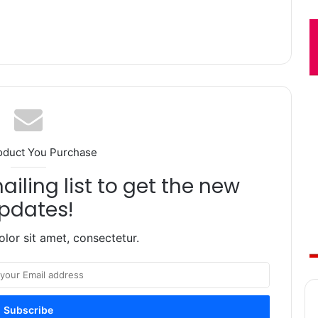
oduct You Purchase
iling list to get the new
pdates!
lor sit amet, consectetur.