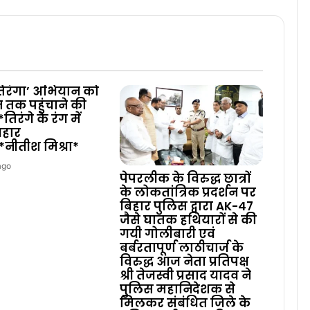
िरंगा’ अभियान को
तक पहुंचाने की
तिरंगे के रंग में
ेगा बिहार
ीतीश मिश्रा*
ago
पेपरलीक के विरुद्ध छात्रों
के लोकतांत्रिक प्रदर्शन पर
बिहार पुलिस द्वारा AK-47
जैसे घातक हथियारों से की
गयी गोलीबारी एवं
बर्बरतापूर्ण लाठीचार्ज के
विरुद्ध आज नेता प्रतिपक्ष
श्री तेजस्वी प्रसाद यादव ने
पुलिस महानिदेशक से
मिलकर संबंधित जिले के