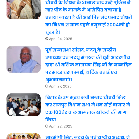
चौधरी के निधन के 21साल बाद उन्हे पुलिस ने
मार पीट के मामले मे आरोपित बनाया है
बताया जारहा है की आरोपित नंद प्रसाद चौधरी
का निधन 21साल पहले 8जुलाई 2004को हो
चुका है।
April 24, 2025
पूर्व राज्यसभा सांसद, जदयू के राष्ट्रीय
उपाध्यक्ष एवं जदयू संगठन की धुरी आदरणीय
दादा श्री बशिष्ठ नारायण सिंह जी के जन्मदिन
पर सादर चरण स्पर्श, हार्दिक बधाई एवं
शुभकामनाएं।
April 27, 2025
बिहार के उप मुख्य मंत्री सम्राट चौधरी मिल
कर राजपुर विधान सभा मे धन सोई बाजार मे
एक 100वेड वाल अस्पताल खोलने की मांग
किया.
April 22, 2025
आरसीपी सिंह, जदयू के पूर्व राष्ट्रीय अध्यक्ष, ने