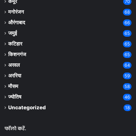
कैमूर
70
मनोरंजन
68
औरंगाबाद
66
जमुई
65
कटिहार
65
किशनगंज
65
अरवल
64
अररिया
59
मौसम
58
ज्योतिष
46
Uncategorized
18
फॉलो करें.