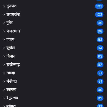
गुजरात
103
उत्तराखंड
103
मुंगेर
99
राजस्थान
98
पंजाब
98
सुपौल
94
सिवान
93
छत्तीसगढ़
92
नवादा
91
चंडीगढ़
91
सहरसा
90
बेगूसराय
89
मधेपुरा
87