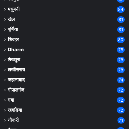
मधुबनी
84
खेल
81
पूर्णिया
81
शिवहर
80
Dharm
78
शेखपुरा
78
लखीसराय
78
जहानाबाद
74
गोपालगंज
72
गया
72
खगड़िया
72
नौकरी
71