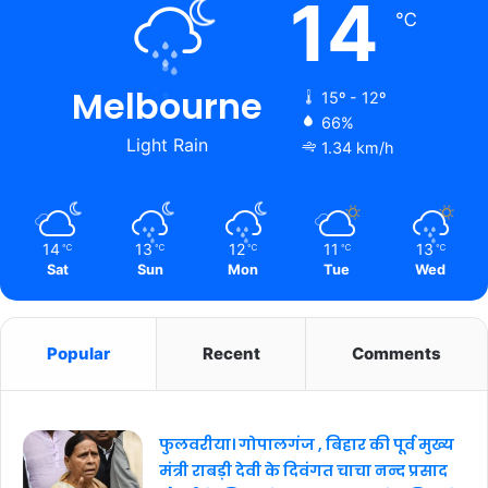
14
℃
Melbourne
15º - 12º
66%
Light Rain
1.34 km/h
14
13
12
11
13
℃
℃
℃
℃
℃
Sat
Sun
Mon
Tue
Wed
Popular
Recent
Comments
फुलवरीया। गोपालगंज , बिहार की पूर्व मुख्य
मंत्री राबड़ी देवी के दिवंगत चाचा नन्द प्रसाद