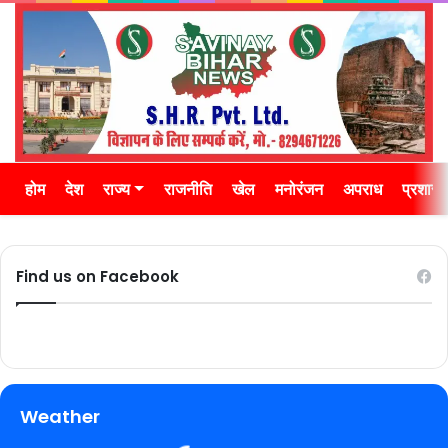
होम
देश
राज्य
राजनीति
खेल
मनोरंजन
अपराध
प्रशास
Find us on Facebook
Weather