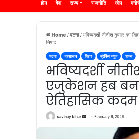
होम
देश
राज्य
राजनीति
खेल
मनो
Home
/
पटना
/
भविष्यदर्शी नीतीश कुमार का ब
निषाद
पटना
प्रशासन
बिहार
ब्रेकिंग न्यूज़
राज्य
भविष्यदर्शी नीत
एजुकेशन हब बनान
ऐतिहासिक कदम 
Send
savinay bihar
February 6, 2026
an
email