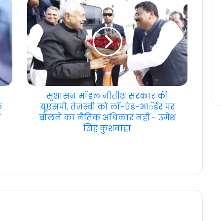
सुशासन माॅडल नीतीश सरकार की
े
यूएसपी, तेजस्वी को लाॅ-एंड-आॅर्डर पर
द
बोलने का नैतिक अधिकार नहीं - उमेश
सिंह कुशवाहा