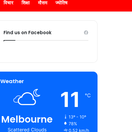
विचार
शिक्षा
मौसम
ज्योतिष
Find us on Facebook
Weather
11
℃
Melbourne
13º - 10º
78%
Scattered Clouds
0.52 km/h