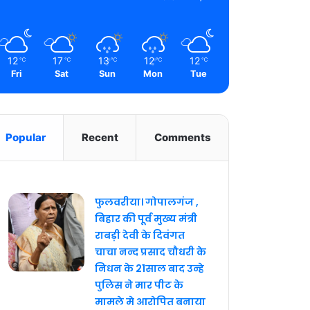
12
17
13
12
12
℃
℃
℃
℃
℃
Fri
Sat
Sun
Mon
Tue
Popular
Recent
Comments
फुलवरीया। गोपालगंज ,
बिहार की पूर्व मुख्य मंत्री
राबड़ी देवी के दिवंगत
चाचा नन्द प्रसाद चौधरी के
निधन के 21साल बाद उन्हे
पुलिस ने मार पीट के
मामले मे आरोपित बनाया