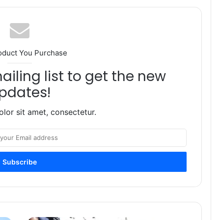
oduct You Purchase
iling list to get the new
pdates!
lor sit amet, consectetur.