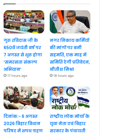
गुरु रविदास जी के
नगर निकाय कर्मियों
650वें जयंती वर्ष पर
की मांगों पर बनी
7 अगस्त से शुरू होगा
सहमति, एक माह में
‘समरसता संकल्प
समिति देगी प्रतिवेदन,
अभियान’
नीतीश मिश्रा
17 hours ago
18 hours ago
दिनांक:- 6 अगस्त
राष्ट्रीय लोक मोर्चा के
2026 बिहार विधान
युवा नेता एवं बिहार
परिषद में शपथ ग्रहण
सरकार के पंचायती