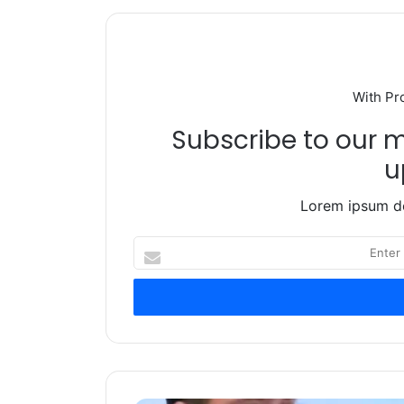
With Pr
Subscribe to our ma
u
Lorem ipsum do
Enter
your
Email
address