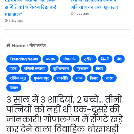
समिति को अविलंब रिहा करें
अभियान का भव्य शुभारंभ
प्रशासन*
1 day ago
1 day ago
Home
/
गोपालगंज
Trending News
अपराध
गोपालगंज
ट्रेंडिंग
दिल्ली
देश
पटना
पश्चिमी चम्पारण
पूर्वी चम्पारण
प्रशासन
बिहार
ब्रेकिंग न्यूज़
मुजफ्फरपुर
राजनीति
राज्य
विचार
सारण
सिवान
3 साल में 3 शादियां, 2 बच्चे… तीनों
पत्नियों को नहीं थी एक-दूसरे की
जानकारी! गोपालगंज में रोंगटे खड़े
कर देने वाला विवाहिक धोखाधड़ी