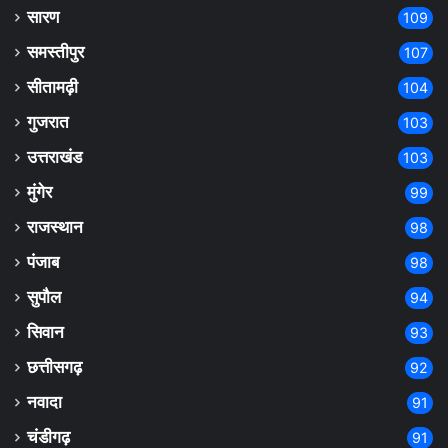
सारण
109
समस्तीपुर
107
सीतामढ़ी
104
गुजरात
103
उत्तराखंड
103
मुंगेर
99
राजस्थान
98
पंजाब
98
सुपौल
94
सिवान
93
छत्तीसगढ़
92
नवादा
91
चंडीगढ़
91