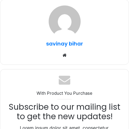
e
te
s
g
e
b
r
A
ra
o
p
m
o
p
k
savinay bihar
Website
With Product You Purchase
Subscribe to our mailing list
to get the new updates!
Lorem ipsum dolor sit amet, consectetur.