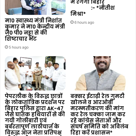
में रंगेगा बिहार
:- *नीतीश
मिश्रा*
मा0 स्वास्थ्य मंत्री निशांत
6 hours ago
कुमार ने मा0 केन्द्रीय मंत्री
जे0 पी0 नड्डा से की
शिष्टाचार भेंट
5 hours ago
पेपरलीक के विरुद्ध छात्रों
बक्सर ईटाढ़ी रेल गुमटी
के लोकतांत्रिक प्रदर्शन पर
खोलने व आरओबी
बिहार पुलिस द्वारा AK-47
मरम्मतीकरण की मांग
जैसे घातक हथियारों से की
कर रेल चक्का जाम कर
गयी गोलीबारी एवं
रहे कांग्रेस नेताओं और
बर्बरतापूर्ण लाठीचार्ज के
संघर्ष समिति को अविलंब
विरुद्ध आज नेता प्रतिपक्ष
रिहा करें प्रशासन*