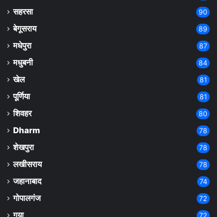
सहरसा
90
बेगूसराय
89
मधेपुरा
87
मधुबनी
84
खेल
81
पूर्णिया
81
शिवहर
80
Dharm
78
शेखपुरा
78
लखीसराय
78
जहानाबाद
74
गोपालगंज
72
गया
72