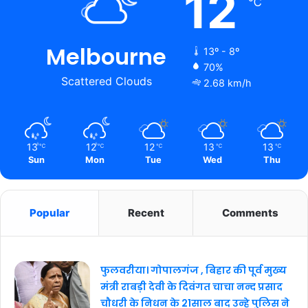
12
℃
Melbourne
13º - 8º
70%
Scattered Clouds
2.68 km/h
13
12
12
13
13
℃
℃
℃
℃
℃
Sun
Mon
Tue
Wed
Thu
Popular
Recent
Comments
फुलवरीया। गोपालगंज , बिहार की पूर्व मुख्य
मंत्री राबड़ी देवी के दिवंगत चाचा नन्द प्रसाद
चौधरी के निधन के 21साल बाद उन्हे पुलिस ने