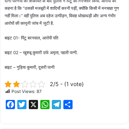
दोनों पत्नियों की शिकायत के बाद पुलिस ने पिंटू को गिरफ्तार किया. आरोपी का
कहना है कि “उसकी मजबूरी में शादियाँ करनी पड़ीं, क्योंकि किसी में मनचाहा गुण
नहीं मिला।” वहीं पुलिस अब दहेज उत्पीड़न, विवाह धोखाधड़ी और अन्य गंभीर
आरोपों की कानूनी जांच में जुटी है.
बाइट 01- पिंटू बरनवाल, आरोपी पति
बाइट 02 – खुशबू कुमारी उर्फ अमृता, पहली पत्नी.
बाइट – गुड़िया कुमारी, दूसरी पत्नी
2/5 - (1 vote)
Post Views:
87
F
T
X
W
T
S
a
w
h
el
h
c
it
at
e
ar