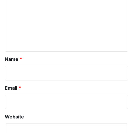
m
m
e
n
t
*
Name
*
Email
*
Website