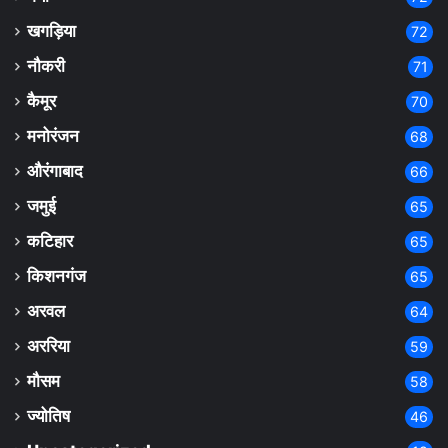
खगड़िया
72
नौकरी
71
कैमूर
70
मनोरंजन
68
औरंगाबाद
66
जमुई
65
कटिहार
65
किशनगंज
65
अरवल
64
अररिया
59
मौसम
58
ज्योतिष
46