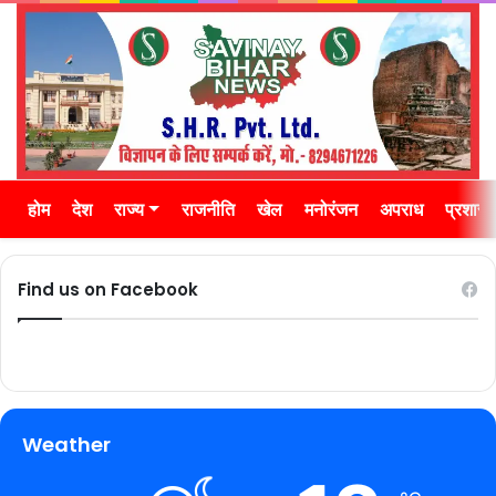
होम
देश
राज्य
राजनीति
खेल
मनोरंजन
अपराध
प्रशास
Find us on Facebook
Weather