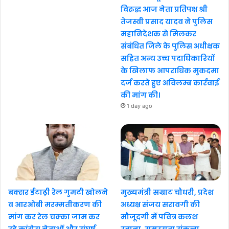
विरुद्ध आज नेता प्रतिपक्ष श्री
तेजस्वी प्रसाद यादव ने पुलिस
महानिदेशक से मिलकर
संबंधित जिले के पुलिस अधीक्षक
सहित अन्य उच्च पदाधिकारियों
के खिलाफ आपराधिक मुकदमा
दर्ज करते हुए अविलम्ब कार्रवाई
की मांग की।
1 day ago
बक्सर ईटाढ़ी रेल गुमटी खोलने
मुख्यमंत्री सम्राट चौधरी, प्रदेश
व आरओबी मरम्मतीकरण की
अध्यक्ष संजय सरावगी की
मांग कर रेल चक्का जाम कर
मौजूदगी में पवित्र कलश
रहे कांग्रेस नेताओं और संघर्ष
रवाना, समरसता संकल्प