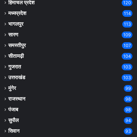
हिमाचल प्रदेश
120
मध्यप्रदेश
114
भागलपुर
113
सारण
109
समस्तीपुर
107
सीतामढ़ी
104
गुजरात
103
उत्तराखंड
103
मुंगेर
99
राजस्थान
98
पंजाब
98
सुपौल
94
सिवान
93