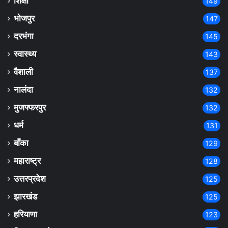
शिक्षा
149
भोजपुर
147
दरभंगा
145
स्वास्थ्य
143
वैशाली
137
नालंदा
132
मुजफ्फरपुर
132
धर्म
131
बाँका
129
महाराष्ट्र
128
उत्तरप्रदेश
125
झारखंड
125
हरियाणा
123