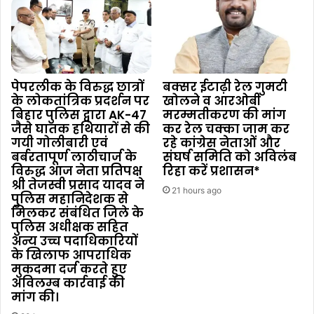
पेपरलीक के विरुद्ध छात्रों
बक्सर ईटाढ़ी रेल गुमटी
के लोकतांत्रिक प्रदर्शन पर
खोलने व आरओबी
बिहार पुलिस द्वारा AK-47
मरम्मतीकरण की मांग
जैसे घातक हथियारों से की
कर रेल चक्का जाम कर
गयी गोलीबारी एवं
रहे कांग्रेस नेताओं और
बर्बरतापूर्ण लाठीचार्ज के
संघर्ष समिति को अविलंब
विरुद्ध आज नेता प्रतिपक्ष
रिहा करें प्रशासन*
श्री तेजस्वी प्रसाद यादव ने
21 hours ago
पुलिस महानिदेशक से
मिलकर संबंधित जिले के
पुलिस अधीक्षक सहित
अन्य उच्च पदाधिकारियों
के खिलाफ आपराधिक
मुकदमा दर्ज करते हुए
अविलम्ब कार्रवाई की
मांग की।