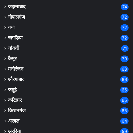
जहानाबाद
74
गोपालगंज
72
गया
72
खगड़िया
72
नौकरी
71
कैमूर
70
मनोरंजन
68
औरंगाबाद
66
जमुई
65
कटिहार
65
किशनगंज
65
अरवल
64
अररिया
59