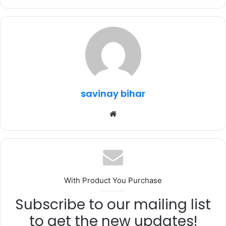
c
it
at
e
ar
e
te
s
g
e
b
r
A
ra
o
p
m
o
p
k
savinay bihar
Website
With Product You Purchase
Subscribe to our mailing list
to get the new updates!