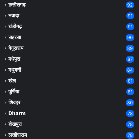
छत्तीसगढ़
92
नवादा
91
चंडीगढ़
91
सहरसा
90
बेगूसराय
89
मधेपुरा
87
मधुबनी
84
खेल
81
पूर्णिया
81
शिवहर
80
Dharm
78
शेखपुरा
78
लखीसराय
78