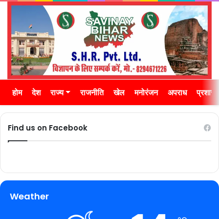
होम
देश
राज्य
राजनीति
खेल
मनोरंजन
अपराध
प्रशास
Find us on Facebook
Weather