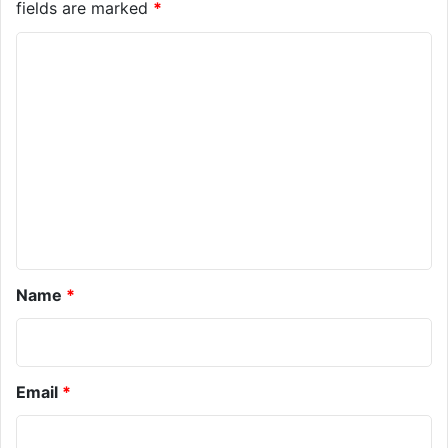
fields are marked
*
C
o
m
m
e
n
t
*
Name
*
Email
*