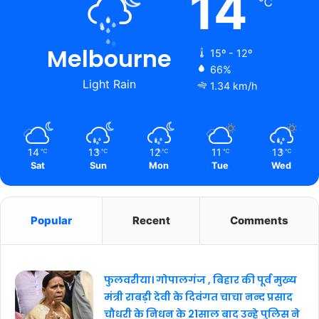
14
℃
Melbourne
15º - 12º
66%
Light Rain
1.34 km/h
14
13
12
11
13
℃
℃
℃
℃
℃
Sat
Sun
Mon
Tue
Wed
Popular
Recent
Comments
फुलवरीया। गोपालगंज , बिहार की पूर्व मुख्य
मंत्री राबड़ी देवी के दिवंगत चाचा नन्द प्रसाद
चौधरी के निधन के 21साल बाद उन्हे पुलिस ने