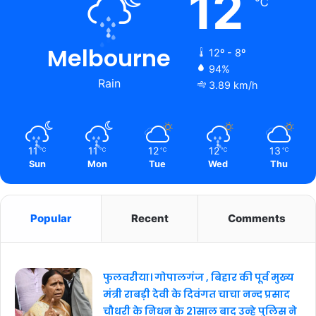
12
℃
Melbourne
12º - 8º
94%
Rain
3.89 km/h
11
11
12
12
13
℃
℃
℃
℃
℃
Sun
Mon
Tue
Wed
Thu
Popular
Recent
Comments
फुलवरीया। गोपालगंज , बिहार की पूर्व मुख्य
मंत्री राबड़ी देवी के दिवंगत चाचा नन्द प्रसाद
चौधरी के निधन के 21साल बाद उन्हे पुलिस ने