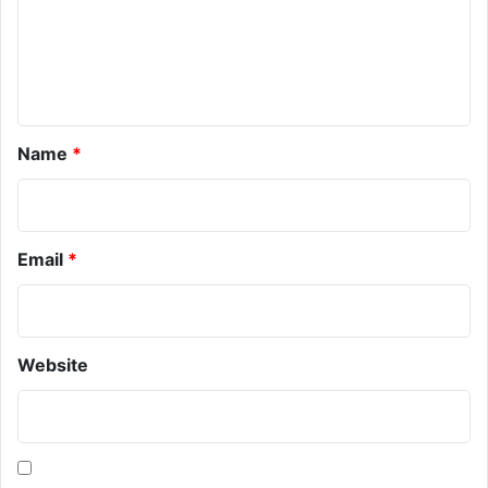
e
n
t
*
Name
*
Email
*
Website