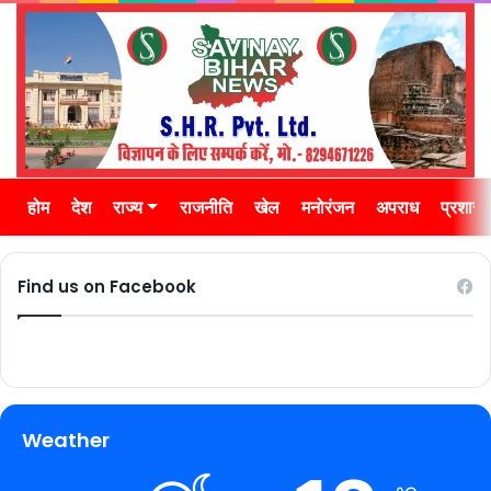
होम
देश
राज्य
राजनीति
खेल
मनोरंजन
अपराध
प्रशास
Find us on Facebook
Weather