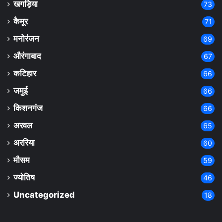
खगड़िया
73
कैमूर
71
मनोरंजन
69
औरंगाबाद
67
कटिहार
66
जमुई
66
किशनगंज
66
अरवल
65
अररिया
60
मौसम
59
ज्योतिष
46
Uncategorized
18