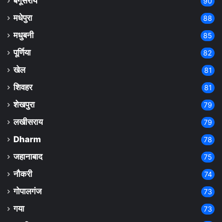
बेगूसराय
90
मधेपुरा
88
मधुबनी
85
पूर्णिया
82
खेल
81
शिवहर
81
शेखपुरा
79
लखीसराय
79
Dharm
78
जहानाबाद
75
नौकरी
74
गोपालगंज
73
गया
73