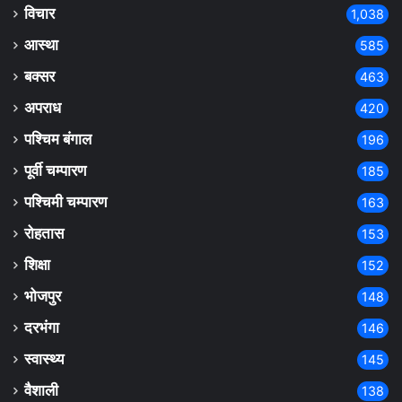
विचार
1,038
आस्था
585
बक्सर
463
अपराध
420
पश्चिम बंगाल
196
पूर्वी चम्पारण
185
पश्चिमी चम्पारण
163
रोहतास
153
शिक्षा
152
भोजपुर
148
दरभंगा
146
स्वास्थ्य
145
वैशाली
138