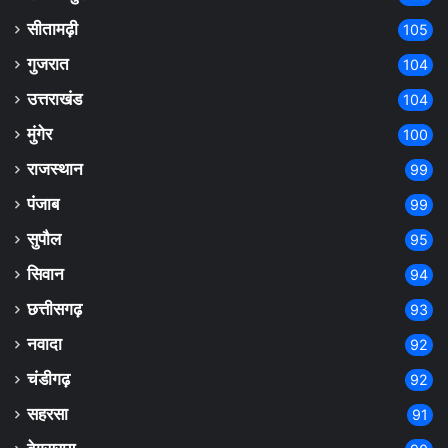
सीतामढ़ी
105
गुजरात
104
उत्तराखंड
104
मुंगेर
100
राजस्थान
99
पंजाब
99
सुपौल
95
सिवान
94
छत्तीसगढ़
93
नवादा
92
चंडीगढ़
92
सहरसा
91