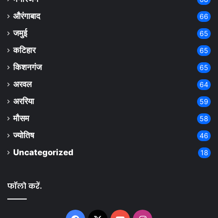
औरंगाबाद
66
जमुई
65
कटिहार
65
किशनगंज
65
अरवल
64
अररिया
59
मौसम
58
ज्योतिष
46
Uncategorized
18
फॉलो करें.