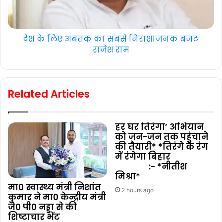
देश के लिए अबतक का सबसे निराशाजनक बजट:
राजेश राम
Related Articles
हर घर तिरंगा’ अभियान
को जन-जन तक पहुंचाने
की तैयारी* *तिरंगे के रंग
में रंगेगा बिहार
:- *नीतीश
मिश्रा*
मा0 स्वास्थ्य मंत्री निशांत
2 hours ago
कुमार ने मा0 केन्द्रीय मंत्री
जे0 पी0 नड्डा से की
शिष्टाचार भेंट