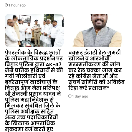
1 hour ago
पेपरलीक के विरुद्ध छात्रों
बक्सर ईटाढ़ी रेल गुमटी
के लोकतांत्रिक प्रदर्शन पर
खोलने व आरओबी
बिहार पुलिस द्वारा AK-47
मरम्मतीकरण की मांग
जैसे घातक हथियारों से की
कर रेल चक्का जाम कर
गयी गोलीबारी एवं
रहे कांग्रेस नेताओं और
बर्बरतापूर्ण लाठीचार्ज के
संघर्ष समिति को अविलंब
विरुद्ध आज नेता प्रतिपक्ष
रिहा करें प्रशासन*
श्री तेजस्वी प्रसाद यादव ने
1 day ago
पुलिस महानिदेशक से
मिलकर संबंधित जिले के
पुलिस अधीक्षक सहित
अन्य उच्च पदाधिकारियों
के खिलाफ आपराधिक
मुकदमा दर्ज करते हुए