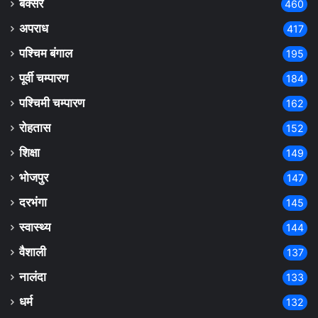
बक्सर
460
अपराध
417
पश्चिम बंगाल
195
पूर्वी चम्पारण
184
पश्चिमी चम्पारण
162
रोहतास
152
शिक्षा
149
भोजपुर
147
दरभंगा
145
स्वास्थ्य
144
वैशाली
137
नालंदा
133
धर्म
132