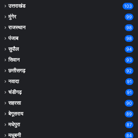
उत्तराखंड
103
मुंगेर
99
राजस्थान
98
पंजाब
98
सुपौल
94
सिवान
93
छत्तीसगढ़
92
नवादा
91
चंडीगढ़
91
सहरसा
90
बेगूसराय
89
मधेपुरा
87
मधुबनी
84