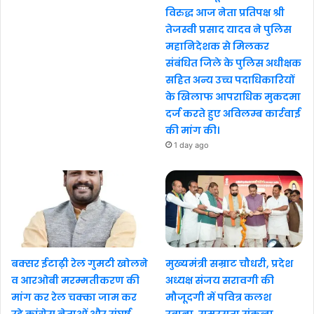
विरुद्ध आज नेता प्रतिपक्ष श्री
तेजस्वी प्रसाद यादव ने पुलिस
महानिदेशक से मिलकर
संबंधित जिले के पुलिस अधीक्षक
सहित अन्य उच्च पदाधिकारियों
के खिलाफ आपराधिक मुकदमा
दर्ज करते हुए अविलम्ब कार्रवाई
की मांग की।
1 day ago
बक्सर ईटाढ़ी रेल गुमटी खोलने
मुख्यमंत्री सम्राट चौधरी, प्रदेश
व आरओबी मरम्मतीकरण की
अध्यक्ष संजय सरावगी की
मांग कर रेल चक्का जाम कर
मौजूदगी में पवित्र कलश
रहे कांग्रेस नेताओं और संघर्ष
रवाना, समरसता संकल्प