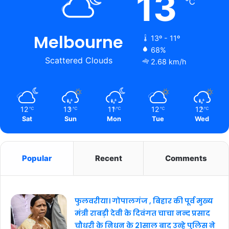
13
℃
Melbourne
13º - 11º
68%
Scattered Clouds
2.68 km/h
12
13
11
12
12
℃
℃
℃
℃
℃
Sat
Sun
Mon
Tue
Wed
Popular
Recent
Comments
फुलवरीया। गोपालगंज , बिहार की पूर्व मुख्य
मंत्री राबड़ी देवी के दिवंगत चाचा नन्द प्रसाद
चौधरी के निधन के 21साल बाद उन्हे पुलिस ने