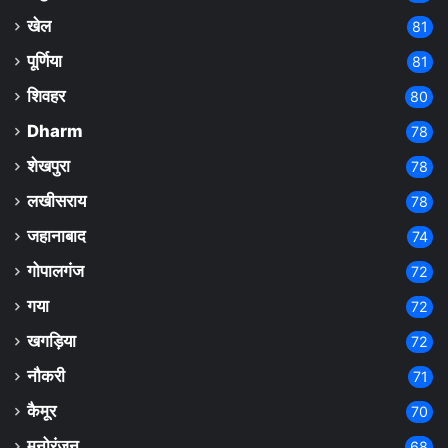
खेल
81
पूर्णिया
81
शिवहर
80
Dharm
78
शेखपुरा
78
लखीसराय
78
जहानाबाद
74
गोपालगंज
72
गया
72
खगड़िया
72
नौकरी
71
कैमूर
70
मनोरंजन
68