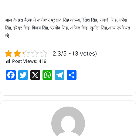
आज के इस बैठक में कामेश्वर प्रसाद सिंह अध्यक्ष,रितेश सिंह, रामजी सिंह, गणेश
सिंह, हरेंद्र सिंह, विजय सिंह, प्रमोद सिंह, अजित सिंह, सुनील सिंह,अन्य उपस्थित
रहे
2.3/5 - (3 votes)
Post Views:
419
F
T
X
W
T
S
a
w
h
el
h
c
it
at
e
ar
e
te
s
g
e
b
r
A
ra
o
p
m
o
p