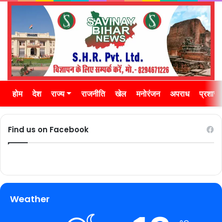
होम
देश
राज्य
राजनीति
खेल
मनोरंजन
अपराध
प्रशास
Find us on Facebook
Weather