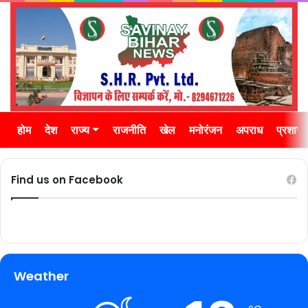
होम
देश
राज्य
राजनीति
खेल
मनोरंजन
अपराध
प्रशास
Find us on Facebook
Weather