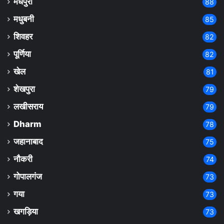
मधेपुरा
88
मधुबनी
85
शिवहर
82
पूर्णिया
82
खेल
81
शेखपुरा
79
लखीसराय
79
Dharm
78
जहानाबाद
75
नौकरी
74
गोपालगंज
73
गया
73
खगड़िया
73