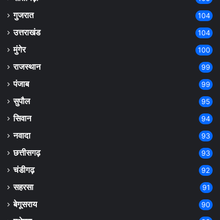
गुजरात
104
उत्तराखंड
104
मुंगेर
100
राजस्थान
99
पंजाब
99
सुपौल
95
सिवान
94
नवादा
93
छत्तीसगढ़
93
चंडीगढ़
92
सहरसा
91
बेगूसराय
90