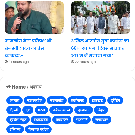
माननीय नेता प्रतिपक्ष श्री
अखिल भारतीय युवा कांग्रेस का
तेजस्वी यादव का प्रेस
66वां स्थापना दिवस सदाकत
व्यक्तव्य:-
आश्रम में मनाया गया*
21 hours ago
22 hours ago
Home
/
अपराध
अपराध
उत्तरप्रदेश
उत्तराखंड
छत्तीसगढ़
झारखंड
ट्रेंडिंग
दिल्ली
देश
पटना
पश्चिम बंगाल
प्रशासन
बिहार
ब्रेकिंग न्यूज़
मध्यप्रदेश
महाराष्ट्र
राजनीति
राजस्थान
हरियाणा
हिमाचल प्रदेश