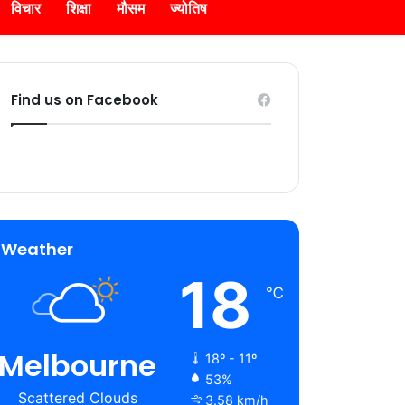
विचार
शिक्षा
मौसम
ज्योतिष
Find us on Facebook
Weather
18
℃
Melbourne
18º - 11º
53%
Scattered Clouds
3.58 km/h