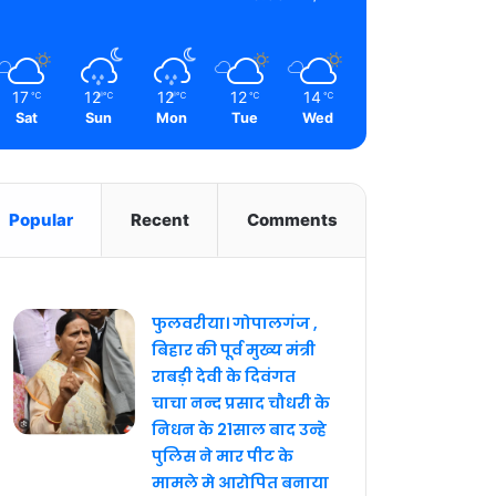
17
12
12
12
14
℃
℃
℃
℃
℃
Sat
Sun
Mon
Tue
Wed
Popular
Recent
Comments
फुलवरीया। गोपालगंज ,
बिहार की पूर्व मुख्य मंत्री
राबड़ी देवी के दिवंगत
चाचा नन्द प्रसाद चौधरी के
निधन के 21साल बाद उन्हे
पुलिस ने मार पीट के
मामले मे आरोपित बनाया