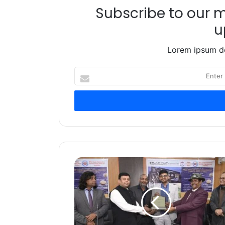
Subscribe to our ma
u
Lorem ipsum do
Enter
your
Email
address