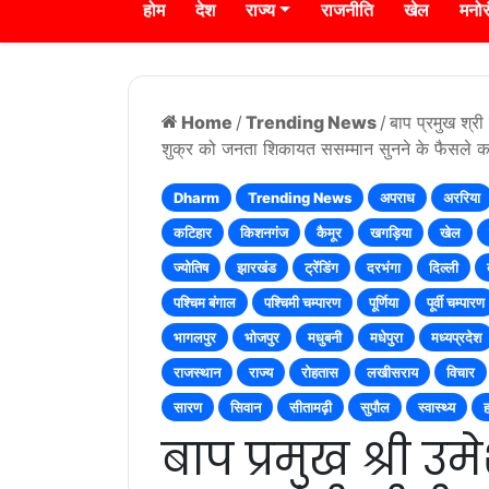
होम
देश
राज्य
राजनीति
खेल
मनो
Home
/
Trending News
/
बाप प्रमुख श्री
शुक्र को जनता शिकायत ससम्मान सुनने के फैसले का 
Dharm
Trending News
अपराध
अररिया
कटिहार
किशनगंज
कैमूर
खगड़िया
खेल
ज्योतिष
झारखंड
ट्रेंडिंग
दरभंगा
दिल्ली
पश्चिम बंगाल
पश्चिमी चम्पारण
पूर्णिया
पूर्वी चम्पारण
भागलपुर
भोजपुर
मधुबनी
मधेपुरा
मध्यप्रदेश
राजस्थान
राज्य
रोहतास
लखीसराय
विचार
सारण
सिवान
सीतामढ़ी
सुपौल
स्वास्थ्य
बाप प्रमुख श्री उ