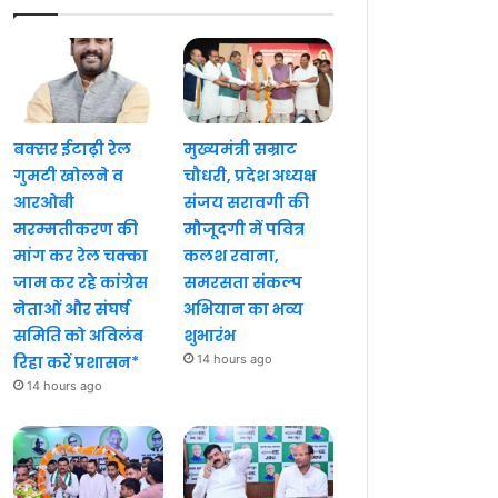
बक्सर ईटाढ़ी रेल
मुख्यमंत्री सम्राट
गुमटी खोलने व
चौधरी, प्रदेश अध्यक्ष
आरओबी
संजय सरावगी की
मरम्मतीकरण की
मौजूदगी में पवित्र
मांग कर रेल चक्का
कलश रवाना,
जाम कर रहे कांग्रेस
समरसता संकल्प
नेताओं और संघर्ष
अभियान का भव्य
समिति को अविलंब
शुभारंभ
रिहा करें प्रशासन*
14 hours ago
14 hours ago