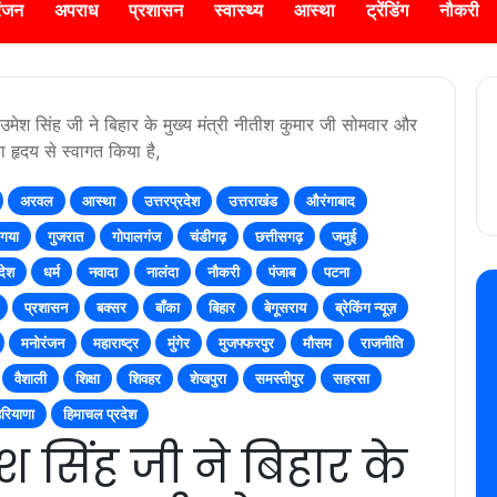
रंजन
अपराध
प्रशासन
स्वास्थ्य
आस्था
ट्रेंडिंग
नौकरी
 उमेश सिंह जी ने बिहार के मुख्य मंत्री नीतीश कुमार जी सोमवार और
हृदय से स्वागत किया है,
अरवल
आस्था
उत्तरप्रदेश
उत्तराखंड
औरंगाबाद
गया
गुजरात
गोपालगंज
चंडीगढ़
छत्तीसगढ़
जमुई
देश
धर्म
नवादा
नालंदा
नौकरी
पंजाब
पटना
प्रशासन
बक्सर
बाँका
बिहार
बेगूसराय
ब्रेकिंग न्यूज़
मनोरंजन
महाराष्ट्र
मुंगेर
मुजफ्फरपुर
मौसम
राजनीति
वैशाली
शिक्षा
शिवहर
शेखपुरा
समस्तीपुर
सहरसा
हरियाणा
हिमाचल प्रदेश
मेश सिंह जी ने बिहार के