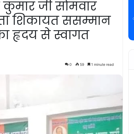
ीश कुमार जी सोमवार
नता शिकायत ससम्मान
ा हृदय से स्वागत
0
59
1 minute read