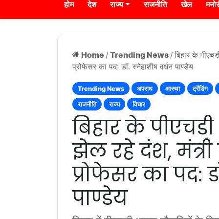
होम
देश
राज्य
राजनीति
खेल
मनो
Home
/
Trending News
/
बिहार के पीएचडी
प्रोफेसर का पद: डॉ. स्नेहाशीष वर्धन पाण्डेय
Trending News
अपराध
आस्था
ट्रेंडिंग
राजनीति
राज्य
विचार
बिहार के पीएचडी
झेल रहे दंश, मंत्र
प्रोफेसर का पद: ड
पाण्डेय