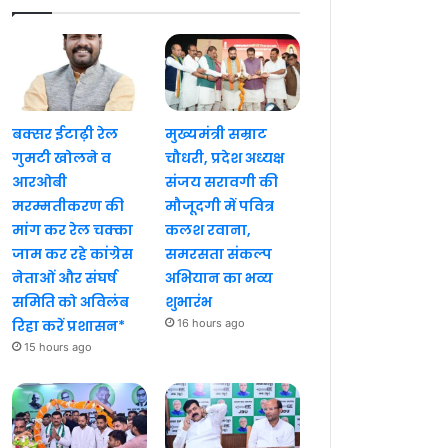
बक्सर ईटाढ़ी रेल
मुख्यमंत्री सम्राट
गुमटी खोलने व
चौधरी, प्रदेश अध्यक्ष
आरओबी
संजय सरावगी की
मरम्मतीकरण की
मौजूदगी में पवित्र
मांग कर रेल चक्का
कलश रवाना,
जाम कर रहे कांग्रेस
समरसता संकल्प
नेताओं और संघर्ष
अभियान का भव्य
समिति को अविलंब
शुभारंभ
रिहा करें प्रशासन*
16 hours ago
15 hours ago