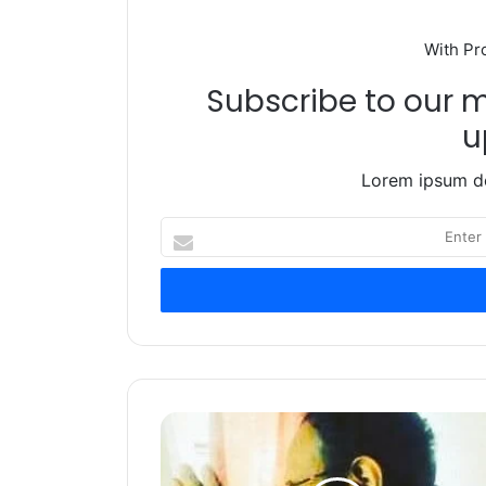
With Pr
Subscribe to our ma
u
Lorem ipsum do
Enter
your
Email
address