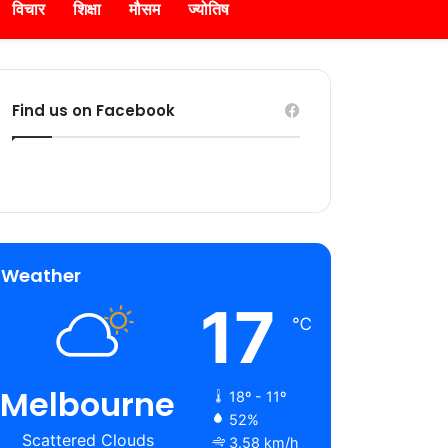
विचार
शिक्षा
मौसम
ज्योतिष
Find us on Facebook
Weather
17
℃
Melbourne
18º - 11º
52%
Scattered Clouds
3.58 km/h