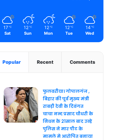
17
12
12
12
14
℃
℃
℃
℃
℃
Sat
Sun
Mon
Tue
Wed
Popular
Recent
Comments
फुलवरीया। गोपालगंज ,
बिहार की पूर्व मुख्य मंत्री
राबड़ी देवी के दिवंगत
चाचा नन्द प्रसाद चौधरी के
निधन के 21साल बाद उन्हे
पुलिस ने मार पीट के
मामले मे आरोपित बनाया