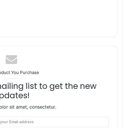
oduct You Purchase
iling list to get the new
pdates!
lor sit amet, consectetur.