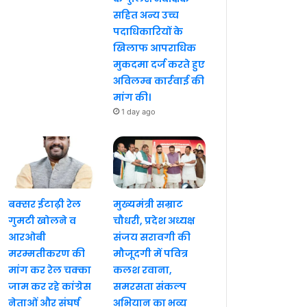
सहित अन्य उच्च
पदाधिकारियों के
खिलाफ आपराधिक
मुकदमा दर्ज करते हुए
अविलम्ब कार्रवाई की
मांग की।
1 day ago
बक्सर ईटाढ़ी रेल
मुख्यमंत्री सम्राट
गुमटी खोलने व
चौधरी, प्रदेश अध्यक्ष
आरओबी
संजय सरावगी की
मरम्मतीकरण की
मौजूदगी में पवित्र
मांग कर रेल चक्का
कलश रवाना,
जाम कर रहे कांग्रेस
समरसता संकल्प
नेताओं और संघर्ष
अभियान का भव्य