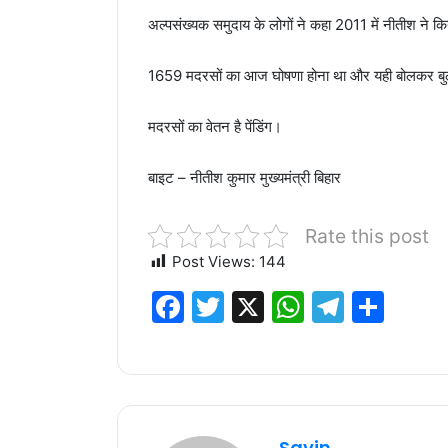
अल्पसंख्यक समुदाय के लोगों ने कहा 2011 में नीतीश ने क
1659 मदरसों का आज घोषणा होना था और यही बोलकर बु
मदरसों का वेतन है पेंडिंग।
बाइट – नीतीश कुमार मुख्यमंत्री बिहार
Rate this post
Post Views:
144
F
T
X
W
T
S
a
w
h
el
h
c
it
at
e
ar
e
te
s
g
e
b
r
A
ra
Savin