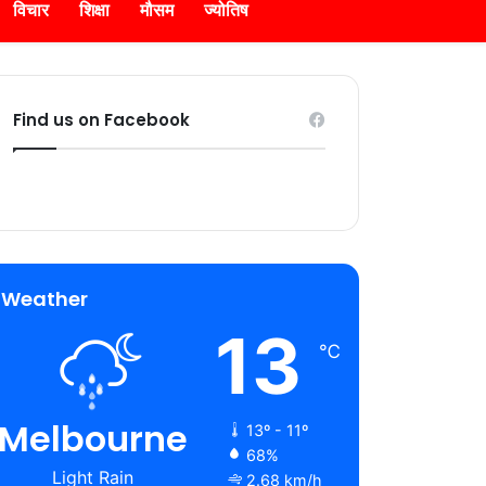
विचार
शिक्षा
मौसम
ज्योतिष
Find us on Facebook
Weather
13
℃
Melbourne
13º - 11º
68%
Light Rain
2.68 km/h