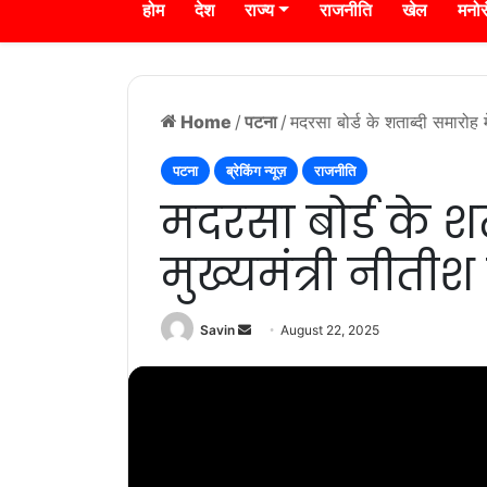
होम
देश
राज्य
राजनीति
खेल
मनो
Home
/
पटना
/
मदरसा बोर्ड के शताब्दी समारोह म
पटना
ब्रेकिंग न्यूज़
राजनीति
मदरसा बोर्ड के शत
मुख्यमंत्री नीत
Send
Savin
August 22, 2025
an
email