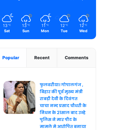
13
13
11
12
12
℃
℃
℃
℃
℃
Sat
Sun
Mon
Tue
Wed
Popular
Recent
Comments
फुलवरीया। गोपालगंज ,
बिहार की पूर्व मुख्य मंत्री
राबड़ी देवी के दिवंगत
चाचा नन्द प्रसाद चौधरी के
निधन के 21साल बाद उन्हे
पुलिस ने मार पीट के
मामले मे आरोपित बनाया