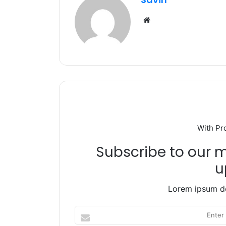
o
p
m
Website
o
p
k
With Pr
Subscribe to our ma
u
Lorem ipsum do
Enter
your