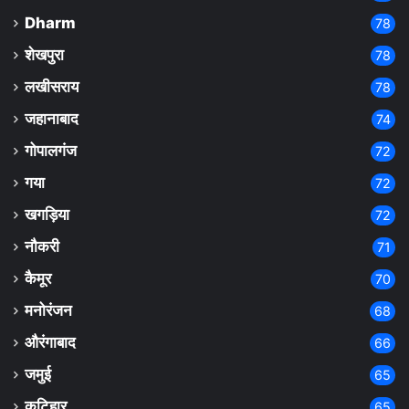
Dharm
78
शेखपुरा
78
लखीसराय
78
जहानाबाद
74
गोपालगंज
72
गया
72
खगड़िया
72
नौकरी
71
कैमूर
70
मनोरंजन
68
औरंगाबाद
66
जमुई
65
कटिहार
65