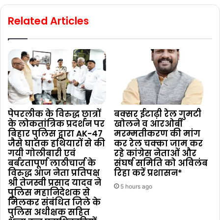
Related Articles
पेपरलीक के विरुद्ध छात्रों
बक्सर ईटाढ़ी रेल गुमटी
के लोकतांत्रिक प्रदर्शन पर
खोलने व आरओबी
बिहार पुलिस द्वारा AK-47
मरम्मतीकरण की मांग
जैसे घातक हथियारों से की
कर रेल चक्का जाम कर
गयी गोलीबारी एवं
रहे कांग्रेस नेताओं और
बर्बरतापूर्ण लाठीचार्ज के
संघर्ष समिति को अविलंब
विरुद्ध आज नेता प्रतिपक्ष
रिहा करें प्रशासन*
श्री तेजस्वी प्रसाद यादव ने
5 hours ago
पुलिस महानिदेशक से
मिलकर संबंधित जिले के
पुलिस अधीक्षक सहित