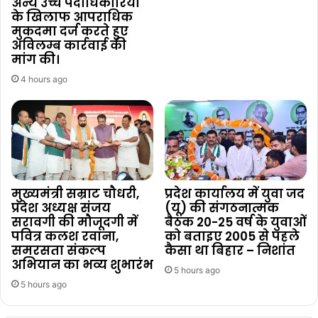
अन्य उच्च पदाधिकारियों
के खिलाफ आपराधिक
मुकदमा दर्ज करते हुए
अविलम्ब कार्रवाई की
मांग की।
4 hours ago
मुख्यमंत्री सम्राट चौधरी,
प्रदेश कार्यालय में युवा जद
प्रदेश अध्यक्ष संजय
(यू) की संगठनात्मक
सरावगी की मौजूदगी में
बैठक 20-25 वर्ष के युवाओं
पवित्र कलश रवाना,
को बताइए 2005 से पहले
समरसता संकल्प
कैसा था बिहार – निशांत
अभियान का भव्य शुभारंभ
5 hours ago
5 hours ago