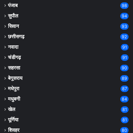
पंजाब
98
सुपौल
94
सिवान
93
छत्तीसगढ़
92
नवादा
91
चंडीगढ़
91
सहरसा
90
बेगूसराय
89
मधेपुरा
87
मधुबनी
84
खेल
81
पूर्णिया
81
शिवहर
80