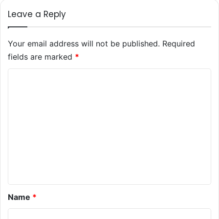
Leave a Reply
Your email address will not be published.
Required
fields are marked
*
C
o
m
m
e
n
t
*
Name
*