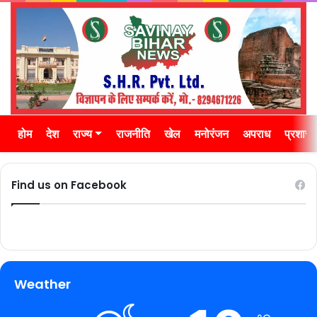
होम
देश
राज्य
राजनीति
खेल
मनोरंजन
अपराध
प्रशास
Find us on Facebook
Weather