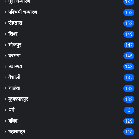
पूर्वी चम्पारण
184
पश्चिमी चम्पारण
162
रोहतास
152
शिक्षा
149
भोजपुर
147
दरभंगा
145
स्वास्थ्य
143
वैशाली
137
नालंदा
132
मुजफ्फरपुर
132
धर्म
131
बाँका
129
महाराष्ट्र
128