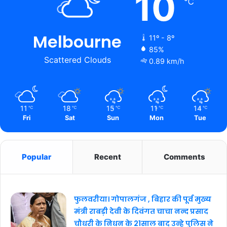
10
℃
Melbourne
11º - 8º
85%
Scattered Clouds
0.89 km/h
11
18
15
11
14
℃
℃
℃
℃
℃
Fri
Sat
Sun
Mon
Tue
Popular
Recent
Comments
फुलवरीया। गोपालगंज , बिहार की पूर्व मुख्य
मंत्री राबड़ी देवी के दिवंगत चाचा नन्द प्रसाद
चौधरी के निधन के 21साल बाद उन्हे पुलिस ने