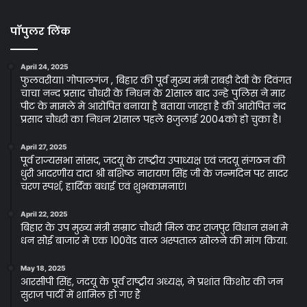
पॉपुलर लिंक
April 24, 2025
फुलवरीया। गोपालगंज , बिहार की पूर्व मुख्य मंत्री राबड़ी देवी के दिवंगत
चाचा नन्द प्रसाद चौधरी के निधन के 21साल बाद उन्हे पुलिस ने मार
पीट के मामले मे आरोपित बनाया है बताया जारहा है की आरोपित नंद
प्रसाद चौधरी का निधन 21साल पहले 8जुलाई 2004को हो चुका है।
April 27, 2025
पूर्व राज्यसभा सांसद, जदयू के राष्ट्रीय उपाध्यक्ष एवं जदयू संगठन की
धुरी आदरणीय दादा श्री बशिष्ठ नारायण सिंह जी के जन्मदिन पर सादर
चरण स्पर्श, हार्दिक बधाई एवं शुभकामनाएं।
April 22, 2025
बिहार के उप मुख्य मंत्री सम्राट चौधरी मिल कर राजपुर विधान सभा मे
धन सोई बाजार मे एक 100वेड वाल अस्पताल खोलने की मांग किया.
May 18, 2025
आरसीपी सिंह, जदयू के पूर्व राष्ट्रीय अध्यक्ष, ने प्रशांत किशोर की जन
सुराज पार्टी में शामिल हो गए हैं