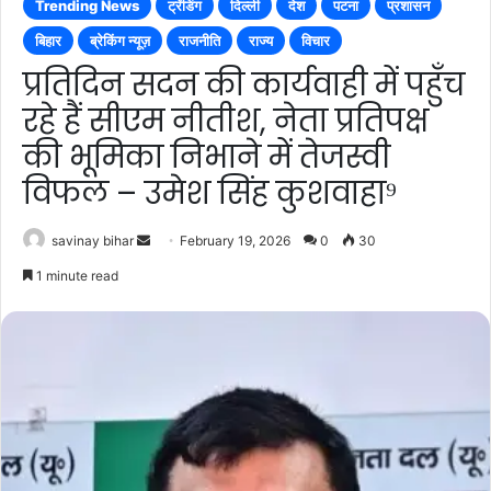
Trending News
ट्रेंडिंग
दिल्ली
देश
पटना
प्रशासन
बिहार
ब्रेकिंग न्यूज़
राजनीति
राज्य
विचार
प्रतिदिन सदन की कार्यवाही में पहुँच
रहे हैं सीएम नीतीश, नेता प्रतिपक्ष
की भूमिका निभाने में तेजस्वी
विफल – उमेश सिंह कुशवाहा⁹
Send
savinay bihar
February 19, 2026
0
30
an
1 minute read
email