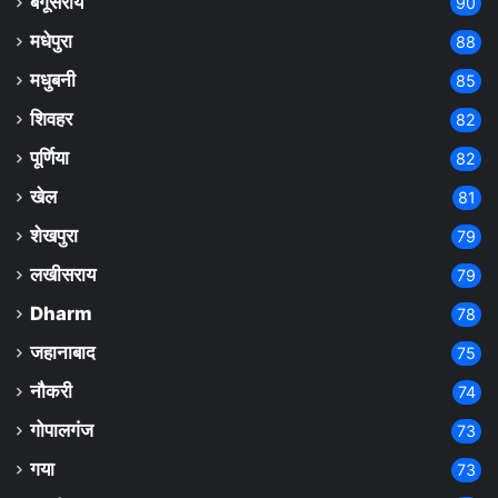
बेगूसराय
90
मधेपुरा
88
मधुबनी
85
शिवहर
82
पूर्णिया
82
खेल
81
शेखपुरा
79
लखीसराय
79
Dharm
78
जहानाबाद
75
नौकरी
74
गोपालगंज
73
गया
73