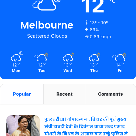
12
℃
Melbourne
13º - 10º
89%
Scattered Clouds
0.89 km/h
12
12
13
13
14
℃
℃
℃
℃
℃
Mon
Tue
Wed
Thu
Fri
Popular
Recent
Comments
फुलवरीया। गोपालगंज , बिहार की पूर्व मुख्य
मंत्री राबड़ी देवी के दिवंगत चाचा नन्द प्रसाद
चौधरी के निधन के 21साल बाद उन्हे पुलिस ने