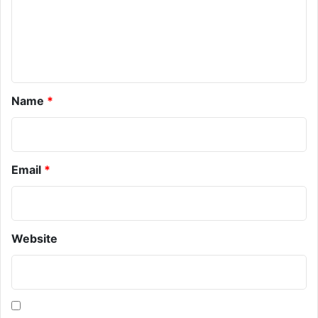
e
n
t
*
Name
*
Email
*
Website