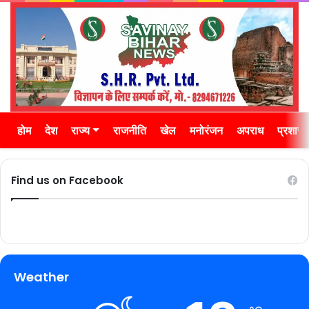
होम
देश
राज्य
राजनीति
खेल
मनोरंजन
अपराध
प्रशास
Find us on Facebook
Weather