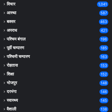
विचार
1,041
आस्था
587
बक्सर
463
अपराध
421
पश्चिम बंगाल
196
पूर्वी चम्पारण
185
पश्चिमी चम्पारण
163
रोहतास
153
शिक्षा
152
भोजपुर
148
दरभंगा
146
स्वास्थ्य
145
वैशाली
138