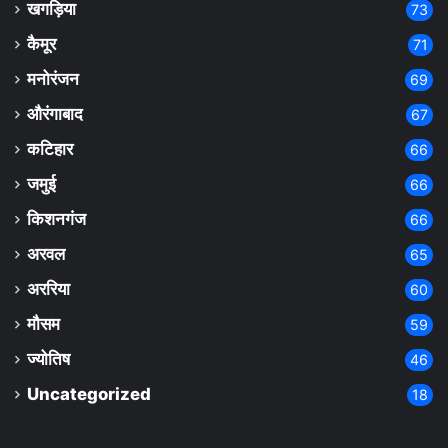
खगड़िया
73
कैमूर
71
मनोरंजन
69
औरंगाबाद
67
कटिहार
66
जमुई
66
किशनगंज
66
अरवल
65
अररिया
60
मौसम
59
ज्योतिष
46
Uncategorized
18