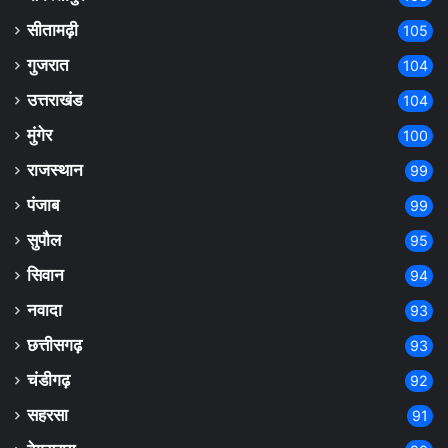
सीतामढ़ी
105
गुजरात
104
उत्तराखंड
104
मुंगेर
100
राजस्थान
99
पंजाब
99
सुपौल
95
सिवान
94
नवादा
93
छत्तीसगढ़
93
चंडीगढ़
92
सहरसा
91