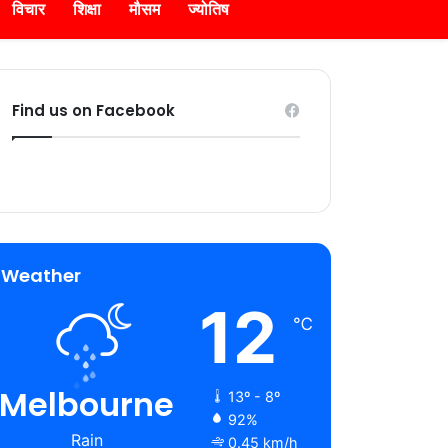
विचार
शिक्षा
मौसम
ज्योतिष
Find us on Facebook
Weather
12
℃
Melbourne
13º - 8º
92%
Rain
0.45 km/h