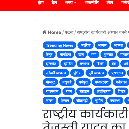
होम
देश
राज्य
राजनीति
खेल
मनो
Home
/
पटना
/
राष्ट्रीय कार्यकारी अध्यक्ष बनने
Trending News
अररिया
अरवल
आस्था
कैमूर
खगड़िया
खेल
गया
गुजरात
गोपाल
झारखंड
ट्रेंडिंग
दरभंगा
दिल्ली
देश
धर्म
पश्चिमी चम्पारण
पूर्णिया
पूर्वी चम्पारण
प्रशासन
भोजपुर
मधुबनी
मधेपुरा
मध्यप्रदेश
मनोरंजन
राजस्थान
राज्य
रोहतास
लखीसराय
विचार
सारण
सिवान
सीतामढ़ी
सुपौल
स्वास्थ्य
राष्ट्रीय कार्यकार
तेजस्वी यादव का 