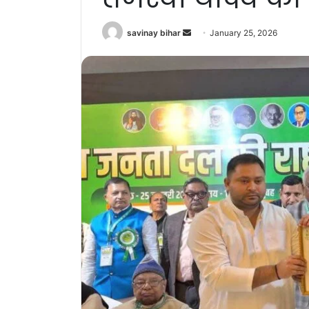
Send
savinay bihar
January 25, 2026
an
email