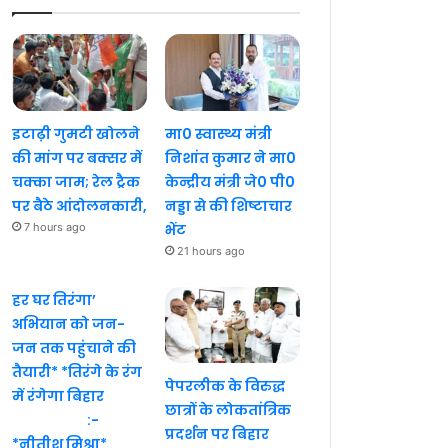
इटाढ़ी गुमटी खोलने
मा0 स्वास्थ्य मंत्री
की मांग पर बक्सर में
निशांत कुमार ने मा0
चक्का जाम; रेल ट्रैक
केन्द्रीय मंत्री जे0 पी0
पर बैठे आंदोलनकारी,
नड्डा से की शिष्टाचार
7 hours ago
भेंट
21 hours ago
हर घर तिरंगा’
अभियान को जन-
जन तक पहुंचाने की
तैयारी* *तिरंगे के रंग
पेपरलीक के विरुद्ध
में रंगेगा बिहार
छात्रों के लोकतांत्रिक
:-
प्रदर्शन पर बिहार
*नीतीश मिश्रा*