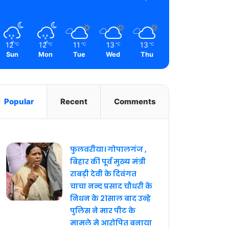
12
12
11
13
13
℃
℃
℃
℃
℃
Sun
Mon
Tue
Wed
Thu
Popular
Recent
Comments
फुलवरीया। गोपालगंज ,
बिहार की पूर्व मुख्य मंत्री
राबड़ी देवी के दिवंगत
चाचा नन्द प्रसाद चौधरी के
निधन के 21साल बाद उन्हे
पुलिस ने मार पीट के
मामले मे आरोपित बनाया