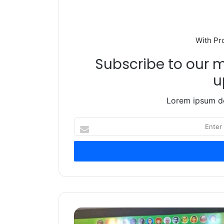
With Pr
Subscribe to our ma
u
Lorem ipsum do
Enter
your
Email
address