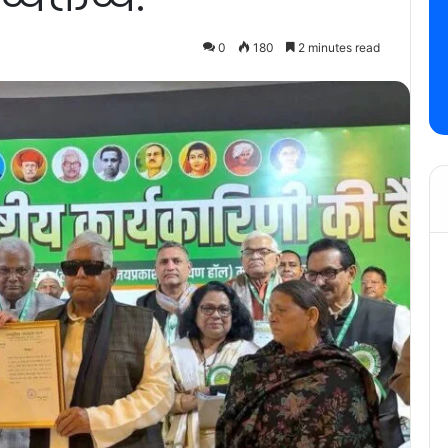
0
180
2 minutes read