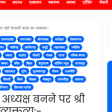
रंजन
अपराध
प्रशासन
स्वास्थ्य
आस्था
ट्रेंडिंग
नौकरी
 पर श्री तेजस्वी यादव का व्यक्तव्य:-
उत्तरप्रदेश
उत्तराखंड
औरंगाबाद
कटिहार
किशनगंज
गंज
चंडीगढ़
छत्तीसगढ़
जमुई
जहानाबाद
ज्योतिष
नवादा
नालंदा
नौकरी
पंजाब
पटना
पश्चिम बंगाल
बक्सर
बाँका
बिहार
बेगूसराय
ब्रेकिंग न्यूज़
भागलपुर
महाराष्ट्र
मुंगेर
मुजफ्फरपुर
मौसम
राजनीति
वैशाली
शिक्षा
शिवहर
शेखपुरा
समस्तीपुर
सहरसा
हरियाणा
हिमाचल प्रदेश
ी अध्यक्ष बनने पर श्री
व्यक्तव्य:-