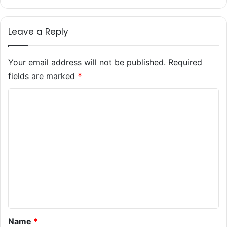
Leave a Reply
Your email address will not be published.
Required
fields are marked
*
C
o
m
m
e
n
t
*
Name
*