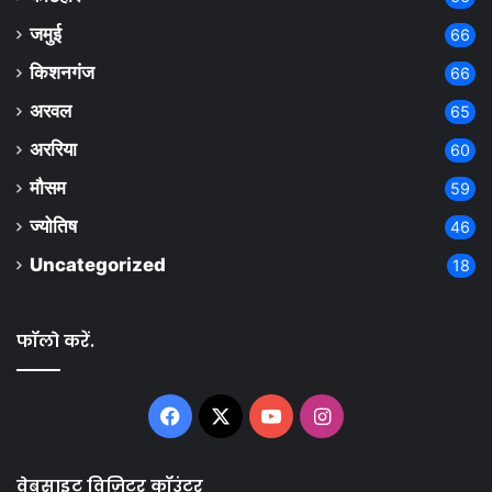
जमुई
66
किशनगंज
66
अरवल
65
अररिया
60
मौसम
59
ज्योतिष
46
Uncategorized
18
फॉलो करें.
Facebook
X
YouTube
Instagram
वेबसाइट विज़िटर कॉउंटर