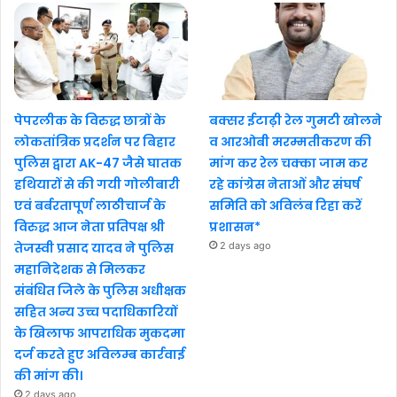
पेपरलीक के विरुद्ध छात्रों के
बक्सर ईटाढ़ी रेल गुमटी खोलने
लोकतांत्रिक प्रदर्शन पर बिहार
व आरओबी मरम्मतीकरण की
पुलिस द्वारा AK-47 जैसे घातक
मांग कर रेल चक्का जाम कर
हथियारों से की गयी गोलीबारी
रहे कांग्रेस नेताओं और संघर्ष
एवं बर्बरतापूर्ण लाठीचार्ज के
समिति को अविलंब रिहा करें
विरुद्ध आज नेता प्रतिपक्ष श्री
प्रशासन*
तेजस्वी प्रसाद यादव ने पुलिस
2 days ago
महानिदेशक से मिलकर
संबंधित जिले के पुलिस अधीक्षक
सहित अन्य उच्च पदाधिकारियों
के खिलाफ आपराधिक मुकदमा
दर्ज करते हुए अविलम्ब कार्रवाई
की मांग की।
2 days ago