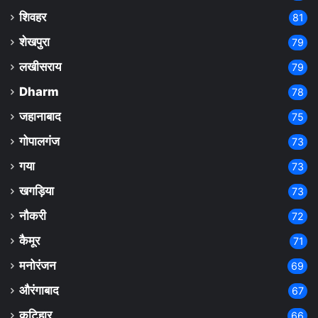
शिवहर
81
शेखपुरा
79
लखीसराय
79
Dharm
78
जहानाबाद
75
गोपालगंज
73
गया
73
खगड़िया
73
नौकरी
72
कैमूर
71
मनोरंजन
69
औरंगाबाद
67
कटिहार
66