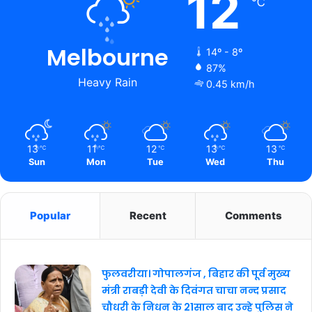
12
℃
Melbourne
14º - 8º
87%
Heavy Rain
0.45 km/h
13
11
12
13
13
℃
℃
℃
℃
℃
Sun
Mon
Tue
Wed
Thu
Popular
Recent
Comments
फुलवरीया। गोपालगंज , बिहार की पूर्व मुख्य
मंत्री राबड़ी देवी के दिवंगत चाचा नन्द प्रसाद
चौधरी के निधन के 21साल बाद उन्हे पुलिस ने