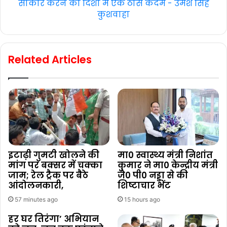
साकार करने की दिशा में एक ठोस कदम - उमेश सिंह
कुशवाहा
Related Articles
इटाढ़ी गुमटी खोलने की
मा0 स्वास्थ्य मंत्री निशांत
मांग पर बक्सर में चक्का
कुमार ने मा0 केन्द्रीय मंत्री
जाम; रेल ट्रैक पर बैठे
जे0 पी0 नड्डा से की
आंदोलनकारी,
शिष्टाचार भेंट
57 minutes ago
15 hours ago
हर घर तिरंगा’ अभियान