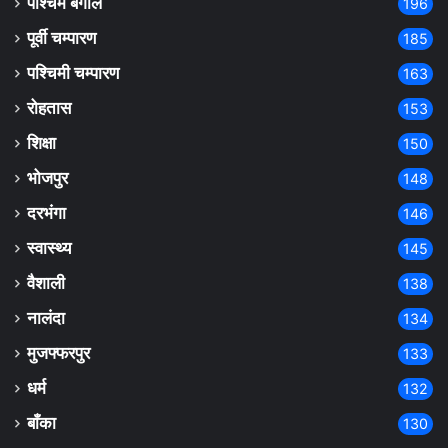
पश्चिम बंगाल
196
पूर्वी चम्पारण
185
पश्चिमी चम्पारण
163
रोहतास
153
शिक्षा
150
भोजपुर
148
दरभंगा
146
स्वास्थ्य
145
वैशाली
138
नालंदा
134
मुजफ्फरपुर
133
धर्म
132
बाँका
130