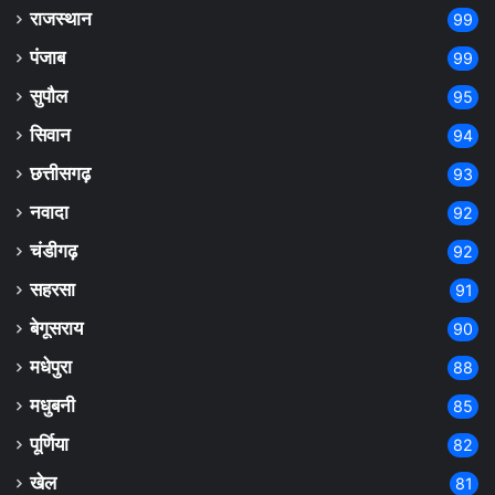
राजस्थान
99
पंजाब
99
सुपौल
95
सिवान
94
छत्तीसगढ़
93
नवादा
92
चंडीगढ़
92
सहरसा
91
बेगूसराय
90
मधेपुरा
88
मधुबनी
85
पूर्णिया
82
खेल
81