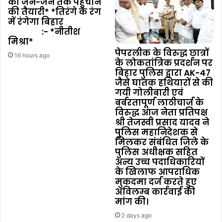
को जन-जन तक पहुंचाने
की तैयारी* *तिरंगे के रंग
में रंगेगा बिहार
:- *नीतीश
मिश्रा*
पेपरलीक के विरुद्ध छात्रों
16 hours ago
के लोकतांत्रिक प्रदर्शन पर
बिहार पुलिस द्वारा AK-47
जैसे घातक हथियारों से की
गयी गोलीबारी एवं
बर्बरतापूर्ण लाठीचार्ज के
विरुद्ध आज नेता प्रतिपक्ष
श्री तेजस्वी प्रसाद यादव ने
पुलिस महानिदेशक से
मिलकर संबंधित जिले के
पुलिस अधीक्षक सहित
अन्य उच्च पदाधिकारियों
के खिलाफ आपराधिक
मुकदमा दर्ज करते हुए
अविलम्ब कार्रवाई की
मांग की।
2 days ago