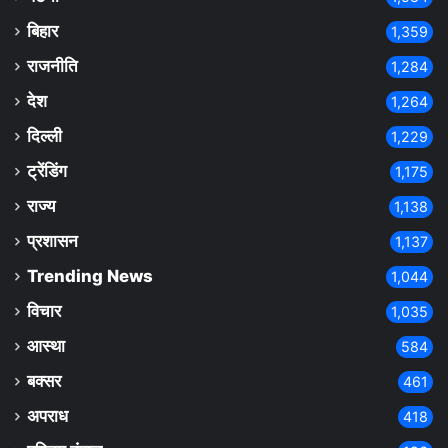
बिहार
1,359
राजनीति
1,284
देश
1,264
दिल्ली
1,229
ट्रेंडिंग
1,175
राज्य
1,138
प्रशासन
1,137
Trending News
1,044
विचार
1,035
आस्था
584
बक्सर
461
अपराध
418