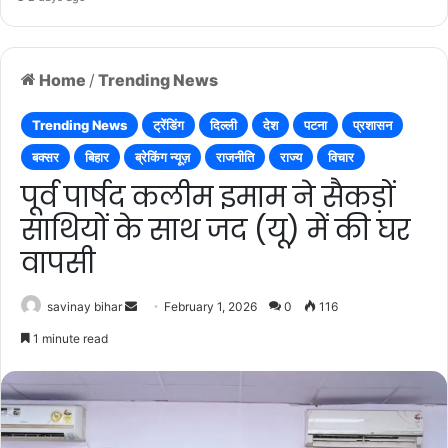
Home
/
Trending News
Trending News
ट्रेंडिंग
दिल्ली
देश
पटना
प्रशासन
बक्सर
बिहार
ब्रेकिंग न्यूज़
राजनीति
राज्य
विचार
पूर्व पार्षद कलीम इमाम ने सैकड़ों
साथियों के साथ जद (यू) में की घर
वापसी
Send
savinay bihar
February 1, 2026
0
116
an
1 minute read
email