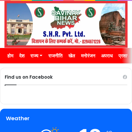
होम
देश
राज्य
राजनीति
खेल
मनोरंजन
अपराध
प्रशास
Find us on Facebook
Weather