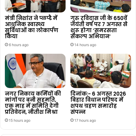
मंत्री निशांत ने प्ळप्डै में
गुरु रविदास जी के 650वें
आधुनिक स्वास्थ्य
जयंती वर्ष पर 7 अगस्त से
सुविधाओं का लोकार्पण
शुरू होगा ‘समरसता
किया
संकल्प अभियान’
6 hours ago
14 hours ago
नगर निकाय कर्मियों की
दिनांक:- 6 अगस्त 2026
मांगों पर बनी सहमति,
बिहार विधान परिषद में
एक माह में समिति देगी
शपथ ग्रहण समारोह
प्रतिवेदन, नीतीश मिश्रा
संपन्न
15 hours ago
17 hours ago