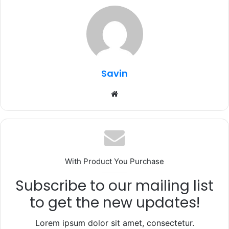
e
te
s
g
e
b
r
A
ra
o
p
m
o
p
k
Savin
Website
With Product You Purchase
Subscribe to our mailing list
to get the new updates!
Lorem ipsum dolor sit amet, consectetur.