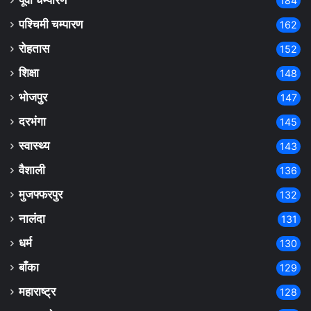
पूर्वी चम्पारण
184
पश्चिमी चम्पारण
162
रोहतास
152
शिक्षा
148
भोजपुर
147
दरभंगा
145
स्वास्थ्य
143
वैशाली
136
मुजफ्फरपुर
132
नालंदा
131
धर्म
130
बाँका
129
महाराष्ट्र
128