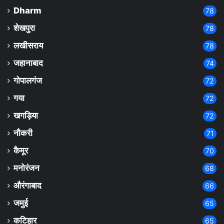
Dharm
78
शेखपुरा
78
लखीसराय
78
जहानाबाद
74
गोपालगंज
72
गया
72
खगड़िया
72
नौकरी
71
कैमूर
70
मनोरंजन
68
औरंगाबाद
66
जमुई
65
कटिहार
65