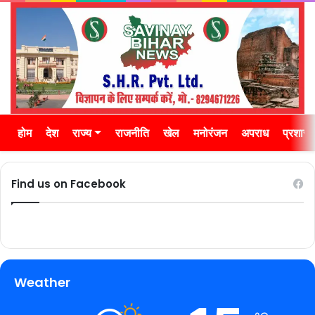
होम
देश
राज्य
राजनीति
खेल
मनोरंजन
अपराध
प्रशास
Find us on Facebook
Weather