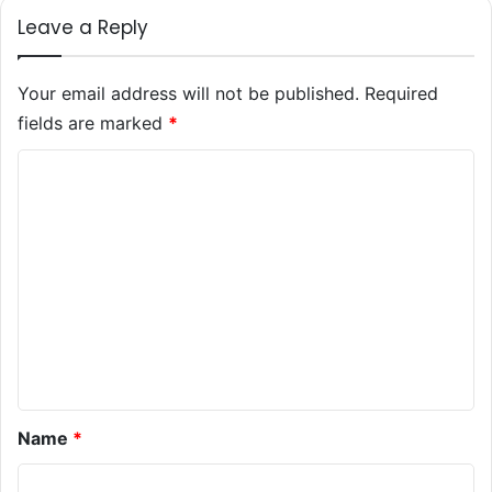
Leave a Reply
Your email address will not be published.
Required
fields are marked
*
C
o
m
m
e
n
t
*
Name
*