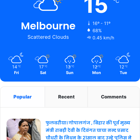
15
℃
Melbourne
16º - 11º
68%
Scattered Clouds
0.45 km/h
14
17
13
12
12
℃
℃
℃
℃
℃
Fri
Sat
Sun
Mon
Tue
Popular
Recent
Comments
फुलवरीया। गोपालगंज , बिहार की पूर्व मुख्य
मंत्री राबड़ी देवी के दिवंगत चाचा नन्द प्रसाद
चौधरी के निधन के 21साल बाद उन्हे पुलिस ने