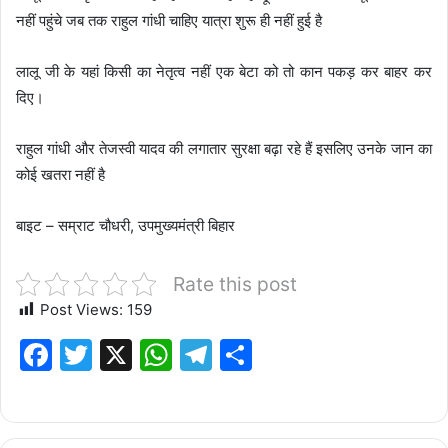
नहीं पहुंचे जब तक राहुल गांधी चाहिए यात्रा शुरू ही नहीं हुई है
लालू जी के यहां किसी का नेतृत्व नहीं एक बेटा को तो कान पकड़ कर बाहर कर
दिए।
राहुल गांधी और तेजस्वी यादव की लगातार सुरक्षा बढ़ा रहे हैं इसलिए उनके जान का
कोई खतरा नहीं है
बाइट – सम्राट चौधरी, उपमुख्यमंत्री बिहार
Rate this post
Post Views:
159
F
T
X
W
T
S
a
w
h
el
h
c
it
at
e
ar