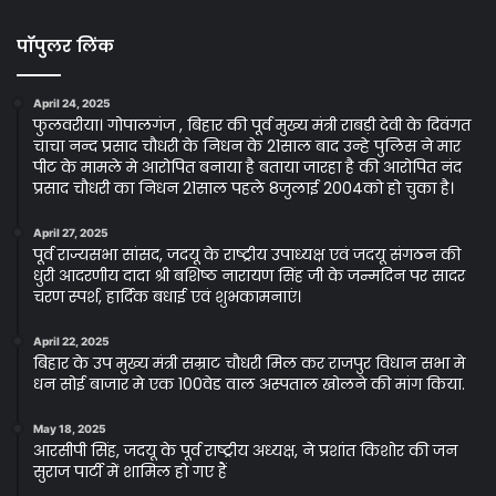
पॉपुलर लिंक
April 24, 2025
फुलवरीया। गोपालगंज , बिहार की पूर्व मुख्य मंत्री राबड़ी देवी के दिवंगत
चाचा नन्द प्रसाद चौधरी के निधन के 21साल बाद उन्हे पुलिस ने मार
पीट के मामले मे आरोपित बनाया है बताया जारहा है की आरोपित नंद
प्रसाद चौधरी का निधन 21साल पहले 8जुलाई 2004को हो चुका है।
April 27, 2025
पूर्व राज्यसभा सांसद, जदयू के राष्ट्रीय उपाध्यक्ष एवं जदयू संगठन की
धुरी आदरणीय दादा श्री बशिष्ठ नारायण सिंह जी के जन्मदिन पर सादर
चरण स्पर्श, हार्दिक बधाई एवं शुभकामनाएं।
April 22, 2025
बिहार के उप मुख्य मंत्री सम्राट चौधरी मिल कर राजपुर विधान सभा मे
धन सोई बाजार मे एक 100वेड वाल अस्पताल खोलने की मांग किया.
May 18, 2025
आरसीपी सिंह, जदयू के पूर्व राष्ट्रीय अध्यक्ष, ने प्रशांत किशोर की जन
सुराज पार्टी में शामिल हो गए हैं