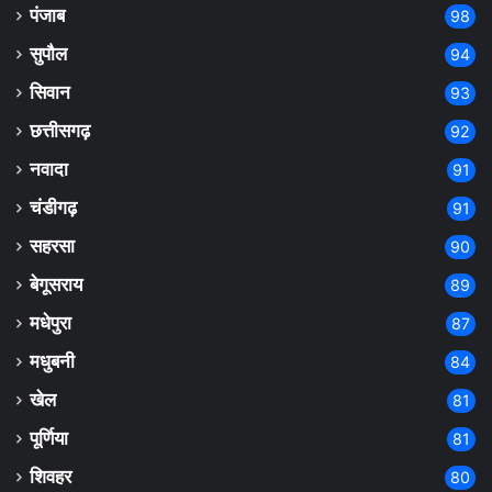
पंजाब
98
सुपौल
94
सिवान
93
छत्तीसगढ़
92
नवादा
91
चंडीगढ़
91
सहरसा
90
बेगूसराय
89
मधेपुरा
87
मधुबनी
84
खेल
81
पूर्णिया
81
शिवहर
80