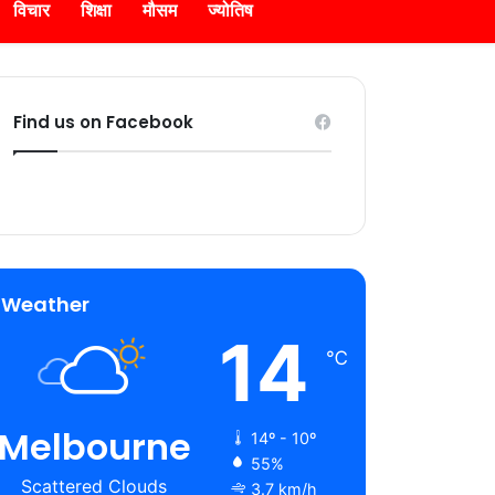
विचार
शिक्षा
मौसम
ज्योतिष
Find us on Facebook
Weather
14
℃
Melbourne
14º - 10º
55%
Scattered Clouds
3.7 km/h