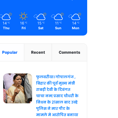
14
16
15
11
14
℃
℃
℃
℃
℃
Thu
Fri
Sat
Sun
Mon
Popular
Recent
Comments
फुलवरीया। गोपालगंज ,
बिहार की पूर्व मुख्य मंत्री
राबड़ी देवी के दिवंगत
चाचा नन्द प्रसाद चौधरी के
निधन के 21साल बाद उन्हे
पुलिस ने मार पीट के
मामले मे आरोपित बनाया