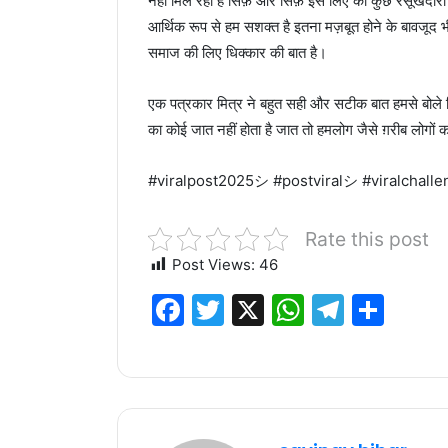
नहीं मिल रहा है सिर्फ़ और सिर्फ़ इस लिए की कुछ रसूखदा
आर्थिक रूप से हम सशक्त है इतना मज़बूत होने के बावजूद भ
समाज की लिए धिक्कार की बात है।
एक पत्रकार मित्र ने बहुत सही और सटीक बात हमसे बोले कि
का कोई जात नहीं होता है जात तो हमलोग जैसे ग़रीब लोगों क
#viralpost2025シ #postviralシ #viralchall
Rate this post
Post Views:
46
F
T
X
W
T
S
a
w
h
el
h
c
it
at
e
ar
e
te
s
g
e
b
r
A
ra