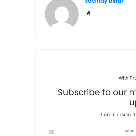
savinay bihar
o
p
m
Website
o
p
k
With Pr
Subscribe to our ma
u
Lorem ipsum do
Enter
your