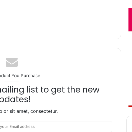
oduct You Purchase
iling list to get the new
pdates!
lor sit amet, consectetur.