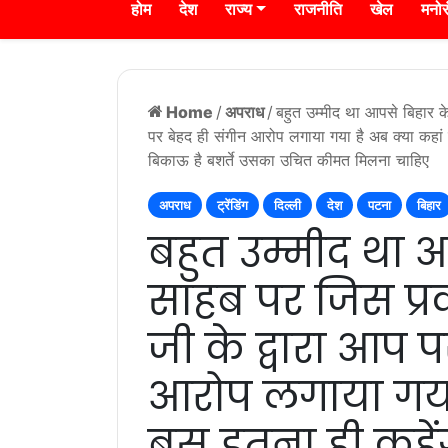
होम
देश
राज्य
राजनीति
खेल
मनो
Home
/
अपराध
/
बहुत उम्मीद था आपसे बिहार के
पर बेहद ही संगीन आरोप लगाया गया है अब क्या कहां ज
बिकाऊ है बशर्ते उसका उचित कीमत मिलना चाहिए
अपराध
ट्रेंडिंग
दिल्ली
देश
पटना
बिहार
बहुत उम्मीद था 
साहब पर जिस प्रक
जी के द्वारा आप 
आरोप लगाया गया 
बस इतना ही कहेंग