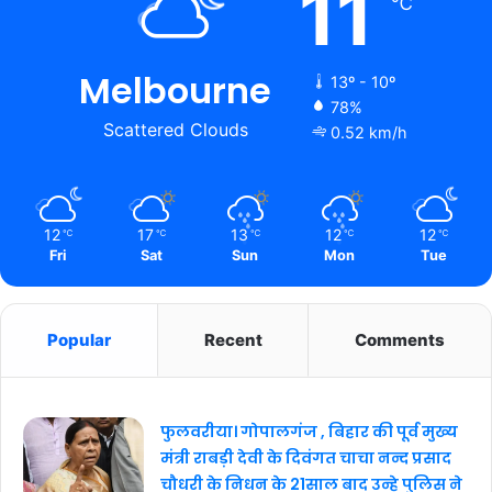
11
℃
Melbourne
13º - 10º
78%
Scattered Clouds
0.52 km/h
12
17
13
12
12
℃
℃
℃
℃
℃
Fri
Sat
Sun
Mon
Tue
Popular
Recent
Comments
फुलवरीया। गोपालगंज , बिहार की पूर्व मुख्य
मंत्री राबड़ी देवी के दिवंगत चाचा नन्द प्रसाद
चौधरी के निधन के 21साल बाद उन्हे पुलिस ने