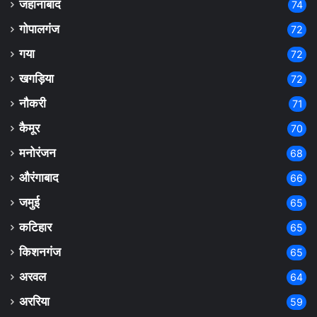
जहानाबाद
74
गोपालगंज
72
गया
72
खगड़िया
72
नौकरी
71
कैमूर
70
मनोरंजन
68
औरंगाबाद
66
जमुई
65
कटिहार
65
किशनगंज
65
अरवल
64
अररिया
59