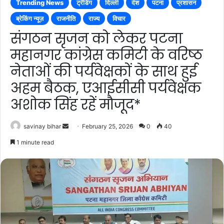
Trending News
ट्रेंडिंग
दिल्ली
देश
पटना
प्रशासन
ब्रेकिंग न्यूज़
राजनीति
राज्य
विचार
संगठन सृजन को लेकर पटना
महानगर कांग्रेस कमिटी के वरिष्ठ
नेताओं की पर्यवेक्षकों के साथ हुई
अहम बैठक, एआईसीसी पर्यवेक्षक
अशोक सिंह रहें मौजूद*
Send
savinay bihar
February 25, 2026
0
40
an
1 minute read
email