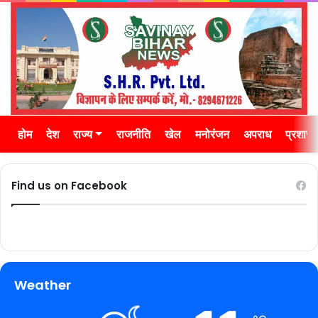
होम
देश
राज्य
राजनीति
खेल
मनोरंजन
अपराध
प्रशास
Find us on Facebook
Weather