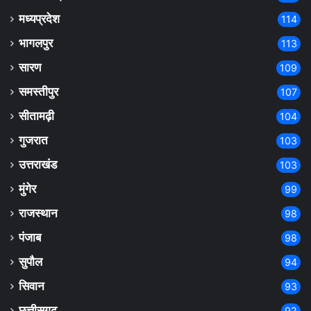
मध्यप्रदेश
114
भागलपुर
113
सारण
109
समस्तीपुर
107
सीतामढ़ी
104
गुजरात
103
उत्तराखंड
103
मुंगेर
99
राजस्थान
98
पंजाब
98
सुपौल
94
सिवान
93
छत्तीसगढ़
92