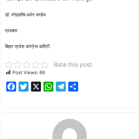
डॉ. स्नेहाशीष वर्धन पाण्डेय
प्रवक्ता
बिहार प्रदेश कांग्रेस कमिटी
Rate this post
Post Views:
66
F
T
X
W
T
S
a
w
h
el
h
c
it
at
e
ar
e
te
s
g
e
b
r
A
ra
o
p
m