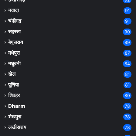
नवादा
91
चंडीगढ़
91
सहरसा
90
बेगूसराय
89
मधेपुरा
87
मधुबनी
84
खेल
81
पूर्णिया
81
शिवहर
80
Dharm
78
शेखपुरा
78
लखीसराय
78