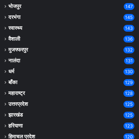
भोजपुर
147
दरभंगा
145
स्वास्थ्य
143
वैशाली
136
मुजफ्फरपुर
132
नालंदा
131
धर्म
130
बाँका
129
महाराष्ट्र
128
उत्तरप्रदेश
125
झारखंड
125
हरियाणा
123
हिमाचल प्रदेश
120