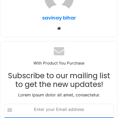
o
p
k
savinay bihar
Website
With Product You Purchase
Subscribe to our mailing list
to get the new updates!
Lorem ipsum dolor sit amet, consectetur.
Enter
your