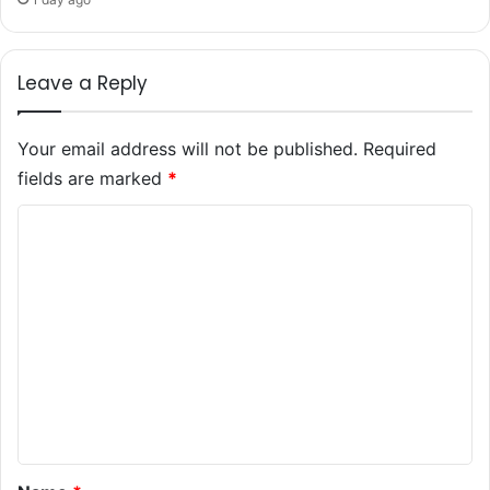
Leave a Reply
Your email address will not be published.
Required
fields are marked
*
C
o
m
m
e
n
t
*