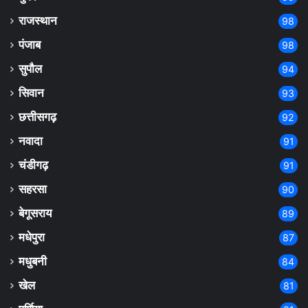
राजस्थान
98
पंजाब
98
सुपौल
94
सिवान
93
छत्तीसगढ़
92
नवादा
91
चंडीगढ़
91
सहरसा
90
बेगूसराय
89
मधेपुरा
87
मधुबनी
84
खेल
81