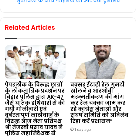
मुकाबलों के साथ फाइनल की ओर बढ़ा टूर्नामेंट
Related Articles
पेपरलीक के विरुद्ध छात्रों
बक्सर ईटाढ़ी रेल गुमटी
के लोकतांत्रिक प्रदर्शन पर
खोलने व आरओबी
बिहार पुलिस द्वारा AK-47
मरम्मतीकरण की मांग
जैसे घातक हथियारों से की
कर रेल चक्का जाम कर
गयी गोलीबारी एवं
रहे कांग्रेस नेताओं और
बर्बरतापूर्ण लाठीचार्ज के
संघर्ष समिति को अविलंब
विरुद्ध आज नेता प्रतिपक्ष
रिहा करें प्रशासन*
श्री तेजस्वी प्रसाद यादव ने
1 day ago
पुलिस महानिदेशक से