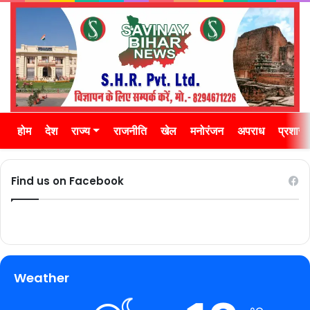
होम
देश
राज्य
राजनीति
खेल
मनोरंजन
अपराध
प्रशास
Find us on Facebook
Weather