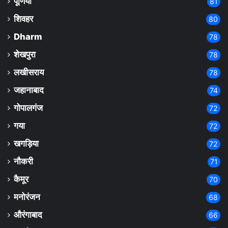
पूर्णिया
81
शिवहर
80
Dharm
78
शेखपुरा
78
लखीसराय
78
जहानाबाद
74
गोपालगंज
72
गया
72
खगड़िया
72
नौकरी
71
कैमूर
70
मनोरंजन
68
औरंगाबाद
66