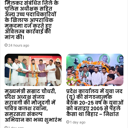
मिलकर संबंधित जिले के
पुलिस अधीक्षक सहित
अन्य उच्च पदाधिकारियों
के खिलाफ आपराधिक
मुकदमा दर्ज करते हुए
अविलम्ब कार्रवाई की
मांग की।
24 hours ago
मुख्यमंत्री सम्राट चौधरी,
प्रदेश कार्यालय में युवा जद
प्रदेश अध्यक्ष संजय
(यू) की संगठनात्मक
सरावगी की मौजूदगी में
बैठक 20-25 वर्ष के युवाओं
पवित्र कलश रवाना,
को बताइए 2005 से पहले
समरसता संकल्प
कैसा था बिहार – निशांत
अभियान का भव्य शुभारंभ
1 day ago
1 day ago