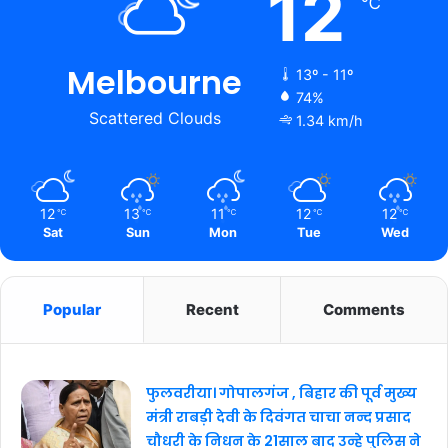
12
℃
Melbourne
13º - 11º
74%
Scattered Clouds
1.34 km/h
12
13
11
12
12
℃
℃
℃
℃
℃
Sat
Sun
Mon
Tue
Wed
Popular
Recent
Comments
फुलवरीया। गोपालगंज , बिहार की पूर्व मुख्य
मंत्री राबड़ी देवी के दिवंगत चाचा नन्द प्रसाद
चौधरी के निधन के 21साल बाद उन्हे पुलिस ने