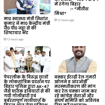
में रंगेगा बिहार
:- *नीतीश
मिश्रा*
मा0 स्वास्थ्य मंत्री निशांत
12 hours ago
कुमार ने मा0 केन्द्रीय मंत्री
जे0 पी0 नड्डा से की
शिष्टाचार भेंट
12 hours ago
पेपरलीक के विरुद्ध छात्रों
बक्सर ईटाढ़ी रेल गुमटी
के लोकतांत्रिक प्रदर्शन पर
खोलने व आरओबी
बिहार पुलिस द्वारा AK-47
मरम्मतीकरण की मांग
जैसे घातक हथियारों से की
कर रेल चक्का जाम कर
गयी गोलीबारी एवं
रहे कांग्रेस नेताओं और
बर्बरतापूर्ण लाठीचार्ज के
संघर्ष समिति को अविलंब