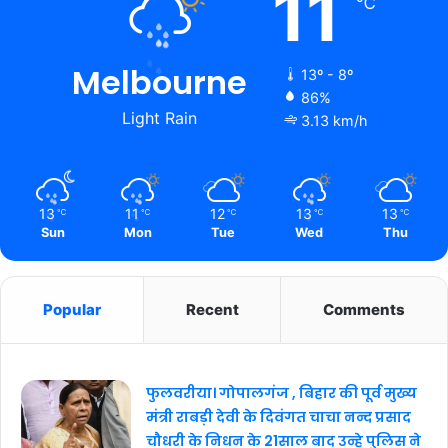
11
℃
Melbourne
13º - 8º
86%
Light Rain
3.13 km/h
13
11
12
13
13
℃
℃
℃
℃
℃
Sun
Mon
Tue
Wed
Thu
Popular
Recent
Comments
फुलवरीया। गोपालगंज , बिहार की पूर्व मुख्य
मंत्री राबड़ी देवी के दिवंगत चाचा नन्द प्रसाद
चौधरी के निधन के 21साल बाद उन्हे पुलिस ने