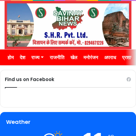
होम
देश
राज्य
राजनीति
खेल
मनोरंजन
अपराध
प्रशास
Find us on Facebook
Weather