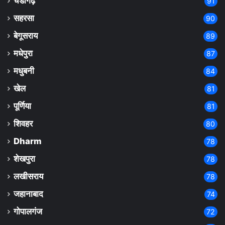
चंडीगढ़
91
सहरसा
90
बेगूसराय
89
मधेपुरा
87
मधुबनी
84
खेल
81
पूर्णिया
81
शिवहर
80
Dharm
78
शेखपुरा
78
लखीसराय
78
जहानाबाद
74
गोपालगंज
72