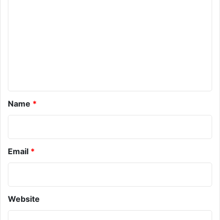
m
m
e
n
t
*
Name
*
Email
*
Website