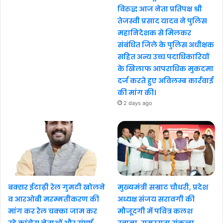
विरुद्ध आज नेता प्रतिपक्ष श्री
तेजस्वी प्रसाद यादव ने पुलिस
महानिदेशक से मिलकर
संबंधित जिले के पुलिस अधीक्षक
सहित अन्य उच्च पदाधिकारियों
के खिलाफ आपराधिक मुकदमा
दर्ज करते हुए अविलम्ब कार्रवाई
की मांग की।
2 days ago
बक्सर ईटाढ़ी रेल गुमटी खोलने
मुख्यमंत्री सम्राट चौधरी, प्रदेश
व आरओबी मरम्मतीकरण की
अध्यक्ष संजय सरावगी की
मांग कर रेल चक्का जाम कर
मौजूदगी में पवित्र कलश
रहे कांग्रेस नेताओं और संघर्ष
रवाना, समरसता संकल्प