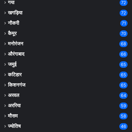
गया
72
खगड़िया
72
नौकरी
71
कैमूर
70
मनोरंजन
68
औरंगाबाद
66
जमुई
65
कटिहार
65
किशनगंज
65
अरवल
64
अररिया
59
मौसम
58
ज्योतिष
46