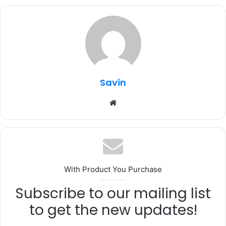
e
te
s
g
e
b
r
A
ra
o
p
m
o
p
k
Savin
Website
With Product You Purchase
Subscribe to our mailing list
to get the new updates!