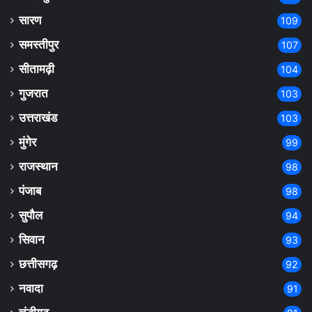
सारण
109
समस्तीपुर
107
सीतामढ़ी
104
गुजरात
103
उत्तराखंड
103
मुंगेर
99
राजस्थान
98
पंजाब
98
सुपौल
94
सिवान
93
छत्तीसगढ़
92
नवादा
91