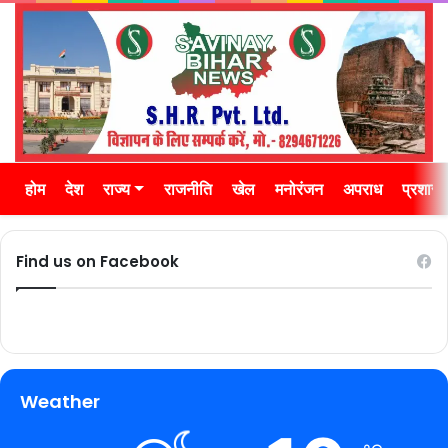
होम
देश
राज्य
राजनीति
खेल
मनोरंजन
अपराध
प्रशास
Find us on Facebook
Weather