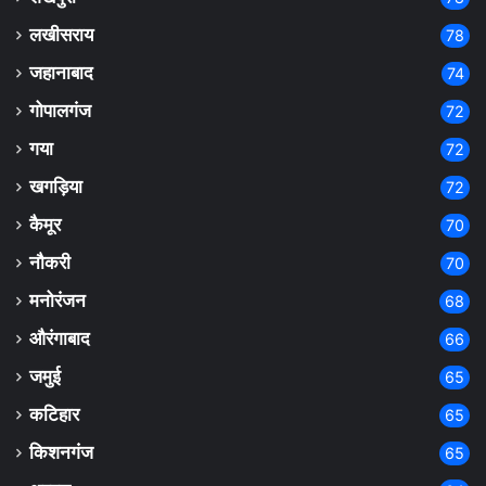
लखीसराय
78
जहानाबाद
74
गोपालगंज
72
गया
72
खगड़िया
72
कैमूर
70
नौकरी
70
मनोरंजन
68
औरंगाबाद
66
जमुई
65
कटिहार
65
किशनगंज
65