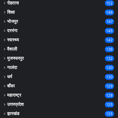
रोहतास
152
शिक्षा
148
भोजपुर
147
दरभंगा
145
स्वास्थ्य
142
वैशाली
136
मुजफ्फरपुर
132
नालंदा
130
धर्म
130
बाँका
129
महाराष्ट्र
128
उत्तरप्रदेश
125
झारखंड
125