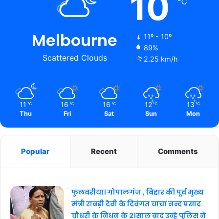
10
℃
Melbourne
11º - 10º
89%
Scattered Clouds
2.25 km/h
11
16
16
12
13
℃
℃
℃
℃
℃
Thu
Fri
Sat
Sun
Mon
Popular
Recent
Comments
फुलवरीया। गोपालगंज , बिहार की पूर्व मुख्य
मंत्री राबड़ी देवी के दिवंगत चाचा नन्द प्रसाद
चौधरी के निधन के 21साल बाद उन्हे पुलिस ने