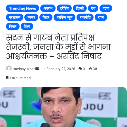
Trending News
अपराध
ट्रेंडिंग
दिल्ली
देश
पटना
प्रशासन
बक्सर
बिहार
ब्रेकिंग न्यूज़
राजनीति
राज्य
विचार
शिक्षा
सदन से गायब नेता प्रतिपक्ष
तेजस्वी, जनता के मुद्दों से भागना
आश्चर्यजनक – अरविंद निषाद
Send
savinay bihar
February 27, 2026
0
38
an
1 minute read
email