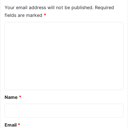
Your email address will not be published.
Required
fields are marked
*
C
o
m
m
e
n
t
*
Name
*
Email
*