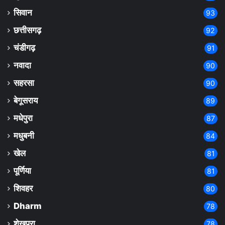
सिवान
93
छत्तीसगढ़
92
चंडीगढ़
91
नवादा
90
सहरसा
90
बेगूसराय
89
मधेपुरा
87
मधुबनी
84
खेल
81
पूर्णिया
81
शिवहर
80
Dharm
78
शेखपुरा
78