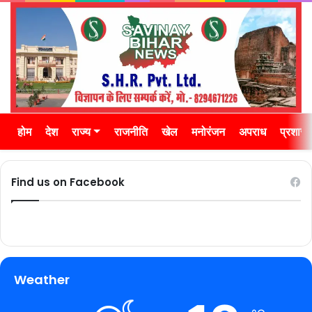
होम
देश
राज्य
राजनीति
खेल
मनोरंजन
अपराध
प्रशास
Find us on Facebook
Weather