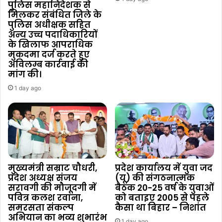
पुलिस महानिदेशक से
मिलकर संबंधित जिले के
पुलिस अधीक्षक सहित
अन्य उच्च पदाधिकारियों
के खिलाफ आपराधिक
मुकदमा दर्ज करते हुए
अविलम्ब कार्रवाई की
मांग की।
1 day ago
मुख्यमंत्री सम्राट चौधरी,
प्रदेश कार्यालय में युवा जद
प्रदेश अध्यक्ष संजय
(यू) की संगठनात्मक
सरावगी की मौजूदगी में
बैठक 20-25 वर्ष के युवाओं
पवित्र कलश रवाना,
को बताइए 2005 से पहले
समरसता संकल्प
कैसा था बिहार – निशांत
अभियान का भव्य शुभारंभ
1 day ago