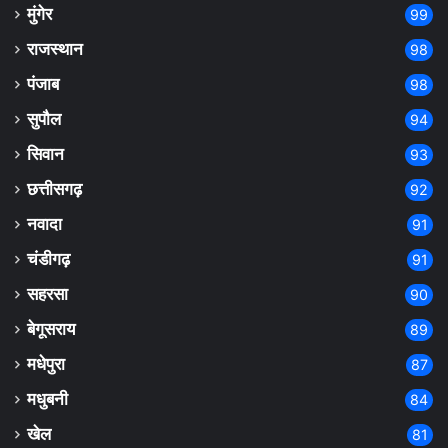
मुंगेर
99
राजस्थान
98
पंजाब
98
सुपौल
94
सिवान
93
छत्तीसगढ़
92
नवादा
91
चंडीगढ़
91
सहरसा
90
बेगूसराय
89
मधेपुरा
87
मधुबनी
84
खेल
81