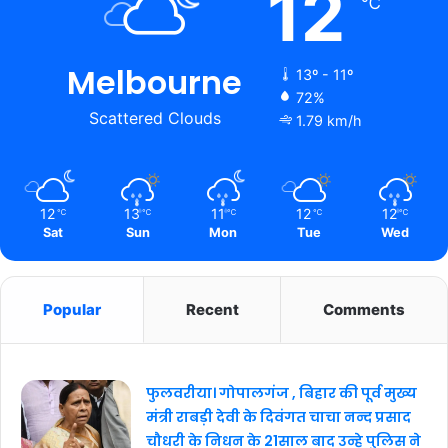
12
℃
Melbourne
13º - 11º
72%
Scattered Clouds
1.79 km/h
12
13
11
12
12
℃
℃
℃
℃
℃
Sat
Sun
Mon
Tue
Wed
Popular
Recent
Comments
फुलवरीया। गोपालगंज , बिहार की पूर्व मुख्य
मंत्री राबड़ी देवी के दिवंगत चाचा नन्द प्रसाद
चौधरी के निधन के 21साल बाद उन्हे पुलिस ने