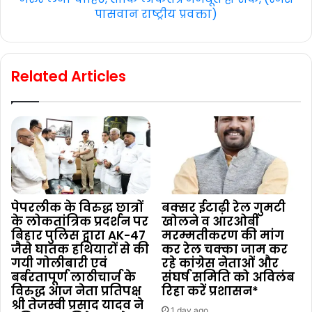
पासवान राष्ट्रीय प्रवक्ता)
Related Articles
पेपरलीक के विरुद्ध छात्रों
बक्सर ईटाढ़ी रेल गुमटी
के लोकतांत्रिक प्रदर्शन पर
खोलने व आरओबी
बिहार पुलिस द्वारा AK-47
मरम्मतीकरण की मांग
जैसे घातक हथियारों से की
कर रेल चक्का जाम कर
गयी गोलीबारी एवं
रहे कांग्रेस नेताओं और
बर्बरतापूर्ण लाठीचार्ज के
संघर्ष समिति को अविलंब
विरुद्ध आज नेता प्रतिपक्ष
रिहा करें प्रशासन*
श्री तेजस्वी प्रसाद यादव ने
1 day ago