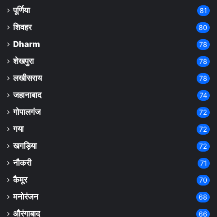
पूर्णिया
81
शिवहर
80
Dharm
78
शेखपुरा
78
लखीसराय
78
जहानाबाद
74
गोपालगंज
72
गया
72
खगड़िया
72
नौकरी
71
कैमूर
70
मनोरंजन
68
औरंगाबाद
66