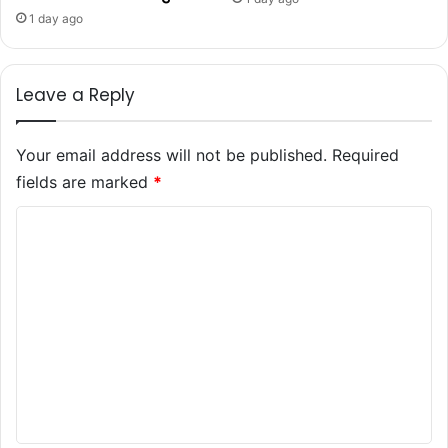
1 day ago
Leave a Reply
Your email address will not be published.
Required
fields are marked
*
C
o
m
m
e
n
t
*