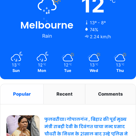
12
℃
Melbourne
13º - 8º
74%
Rain
2.24 km/h
13
12
12
13
13
℃
℃
℃
℃
℃
Sun
Mon
Tue
Wed
Thu
Popular
Recent
Comments
फुलवरीया। गोपालगंज , बिहार की पूर्व मुख्य
मंत्री राबड़ी देवी के दिवंगत चाचा नन्द प्रसाद
चौधरी के निधन के 21साल बाद उन्हे पुलिस ने