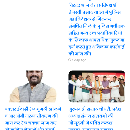
विरुद्ध आज नेता प्रतिपक्ष श्री
तेजस्वी प्रसाद यादव ने पुलिस
महानिदेशक से मिलकर
संबंधित जिले के पुलिस अधीक्षक
सहित अन्य उच्च पदाधिकारियों
के खिलाफ आपराधिक मुकदमा
दर्ज करते हुए अविलम्ब कार्रवाई
की मांग की।
1 day ago
बक्सर ईटाढ़ी रेल गुमटी खोलने
मुख्यमंत्री सम्राट चौधरी, प्रदेश
व आरओबी मरम्मतीकरण की
अध्यक्ष संजय सरावगी की
मांग कर रेल चक्का जाम कर
मौजूदगी में पवित्र कलश
रहे कांग्रेस नेताओं और संघर्ष
रवाना, समरसता संकल्प