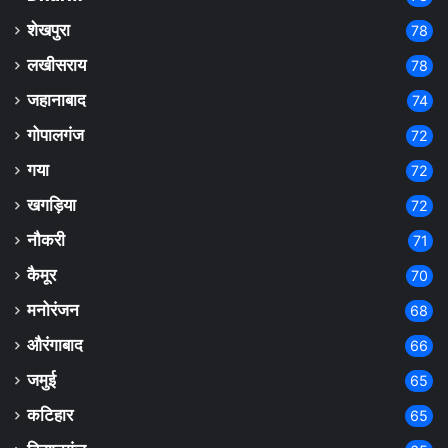
शेखपुरा
78
लखीसराय
78
जहानाबाद
74
गोपालगंज
72
गया
72
खगड़िया
72
नौकरी
71
कैमूर
70
मनोरंजन
68
औरंगाबाद
66
जमुई
65
कटिहार
65