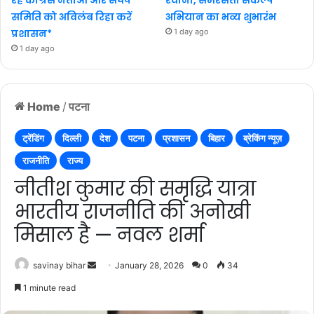
समिति को अविलंब रिहा करें
अभियान का भव्य शुभारंभ
प्रशासन*
1 day ago
1 day ago
Home
/
पटना
ट्रेंडिंग
दिल्ली
देश
पटना
प्रशासन
बिहार
ब्रेकिंग न्यूज़
राजनीति
राज्य
नीतीश कुमार की समृद्धि यात्रा
भारतीय राजनीति की अनोखी
मिसाल है — नवल शर्मा
Send
savinay bihar
January 28, 2026
0
34
an
1 minute read
email