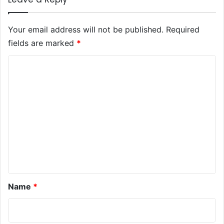
Your email address will not be published.
Required
fields are marked
*
C
o
m
m
e
n
t
*
Name
*