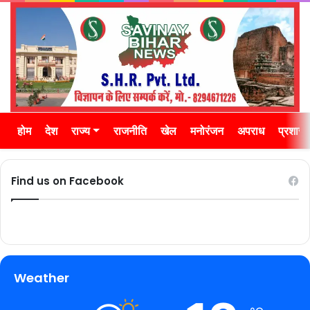
होम
देश
राज्य
राजनीति
खेल
मनोरंजन
अपराध
प्रशास
Find us on Facebook
Weather