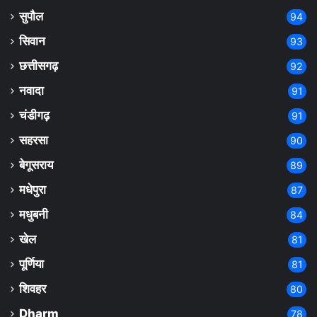
सुपौल
94
सिवान
93
छत्तीसगढ़
92
नवादा
91
चंडीगढ़
91
सहरसा
90
बेगूसराय
89
मधेपुरा
87
मधुबनी
84
खेल
81
पूर्णिया
81
शिवहर
80
Dharm
78