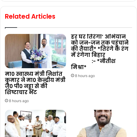
Related Articles
हर घर तिरंगा’ अभियान
को जन-जन तक पहुंचाने
की तैयारी* *तिरंगे के रंग
में रंगेगा बिहार
:- *नीतीश
मिश्रा*
मा0 स्वास्थ्य मंत्री निशांत
8 hours ago
कुमार ने मा0 केन्द्रीय मंत्री
जे0 पी0 नड्डा से की
शिष्टाचार भेंट
8 hours ago