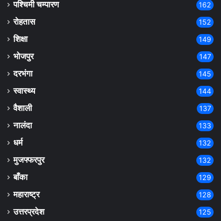
पश्चिमी चम्पारण
162
रोहतास
152
शिक्षा
149
भोजपुर
147
दरभंगा
145
स्वास्थ्य
144
वैशाली
137
नालंदा
133
धर्म
132
मुजफ्फरपुर
132
बाँका
129
महाराष्ट्र
128
उत्तरप्रदेश
125