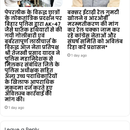
पेपरलीक के विरुद्ध छात्रों
बक्सर ईटाढ़ी रेल गुमटी
के लोकतांत्रिक प्रदर्शन पर
खोलने व आरओबी
बिहार पुलिस द्वारा AK-47
मरम्मतीकरण की मांग
जैसे घातक हथियारों से की
कर रेल चक्का जाम कर
गयी गोलीबारी एवं
रहे कांग्रेस नेताओं और
बर्बरतापूर्ण लाठीचार्ज के
संघर्ष समिति को अविलंब
विरुद्ध आज नेता प्रतिपक्ष
रिहा करें प्रशासन*
श्री तेजस्वी प्रसाद यादव ने
1 day ago
पुलिस महानिदेशक से
मिलकर संबंधित जिले के
पुलिस अधीक्षक सहित
अन्य उच्च पदाधिकारियों
के खिलाफ आपराधिक
मुकदमा दर्ज करते हुए
अविलम्ब कार्रवाई की
मांग की।
1 day ago
Leave a Reply