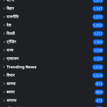
पटना
1,572
बिहार
1,347
राजनीति
1,272
देश
1,252
दिल्ली
1,217
ट्रेंडिंग
1,163
राज्य
1,126
प्रशासन
1,125
Trending News
1,032
विचार
1,024
आस्था
573
बक्सर
459
अपराध
415