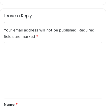
Leave a Reply
Your email address will not be published.
Required
fields are marked
*
C
o
m
m
e
n
t
*
Name
*