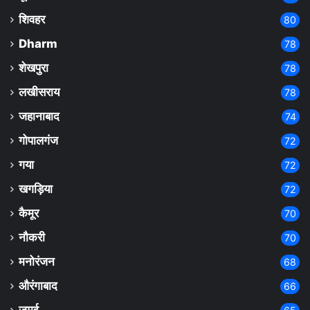
शिवहर
80
Dharm
78
शेखपुरा
78
लखीसराय
78
जहानाबाद
74
गोपालगंज
72
गया
72
खगड़िया
72
कैमूर
70
नौकरी
70
मनोरंजन
68
औरंगाबाद
66