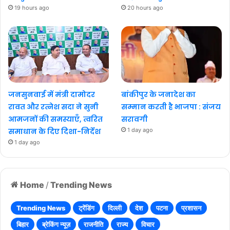
19 hours ago
20 hours ago
जनसुनवाई में मंत्री दामोदर
बांकीपुर के जनादेश का
रावत और रत्नेश सदा ने सुनी
सम्मान करती है भाजपा : संजय
आमजनों की समस्याएँ, त्वरित
सरावगी
समाधान के दिए दिशा-निर्देश
1 day ago
1 day ago
Home
/
Trending News
Trending News
ट्रेंडिंग
दिल्ली
देश
पटना
प्रशासन
बिहार
ब्रेकिंग न्यूज़
राजनीति
राज्य
विचार