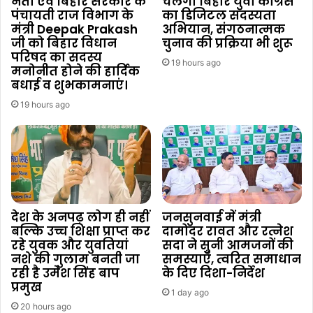
नेता एवं बिहार सरकार के
चलेगा बिहार युवा कांग्रेस
पंचायती राज विभाग के
का डिजिटल सदस्यता
मंत्री Deepak Prakash
अभियान, संगठनात्मक
जी को बिहार विधान
चुनाव की प्रक्रिया भी शुरू
परिषद का सदस्य
19 hours ago
मनोनीत होने की हार्दिक
बधाई व शुभकामनाएं।
19 hours ago
देश के अनपढ़ लोग ही नहीं
जनसुनवाई में मंत्री
बल्कि उच्च शिक्षा प्राप्त कर
दामोदर रावत और रत्नेश
रहे युवक और युवतियां
सदा ने सुनी आमजनों की
नशे की गुलाम बनती जा
समस्याएँ, त्वरित समाधान
रही है उमेश सिंह बाप
के दिए दिशा-निर्देश
प्रमुख
1 day ago
20 hours ago