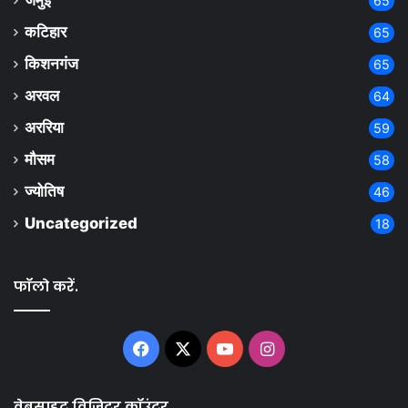
जमुई
65
कटिहार
65
किशनगंज
65
अरवल
64
अररिया
59
मौसम
58
ज्योतिष
46
Uncategorized
18
फॉलो करें.
Facebook
X
YouTube
Instagram
वेबसाइट विज़िटर कॉउंटर