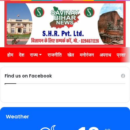
होम
देश
राज्य
राजनीति
खेल
मनोरंजन
अपराध
प्रशास
Find us on Facebook
Weather