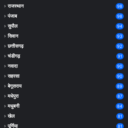
राजस्थान
98
पंजाब
98
सुपौल
94
सिवान
93
छत्तीसगढ़
92
चंडीगढ़
91
नवादा
90
सहरसा
90
बेगूसराय
89
मधेपुरा
87
मधुबनी
84
खेल
81
पूर्णिया
81