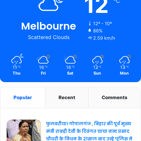
12
℃
Melbourne
12º - 10º
86%
Scattered Clouds
2.59 km/h
11
16
16
12
13
℃
℃
℃
℃
℃
Thu
Fri
Sat
Sun
Mon
Popular
Recent
Comments
फुलवरीया। गोपालगंज , बिहार की पूर्व मुख्य
मंत्री राबड़ी देवी के दिवंगत चाचा नन्द प्रसाद
चौधरी के निधन के 21साल बाद उन्हे पुलिस ने