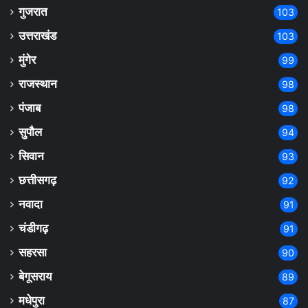
गुजरात
103
उत्तराखंड
103
मुंगेर
99
राजस्थान
98
पंजाब
98
सुपौल
94
सिवान
93
छत्तीसगढ़
92
नवादा
91
चंडीगढ़
91
सहरसा
90
बेगूसराय
89
मधेपुरा
87