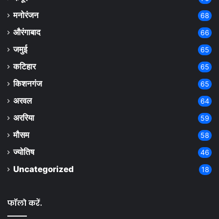
मनोरंजन
68
औरंगाबाद
66
जमुई
65
कटिहार
65
किशनगंज
65
अरवल
64
अररिया
59
मौसम
58
ज्योतिष
46
Uncategorized
18
फॉलो करें.