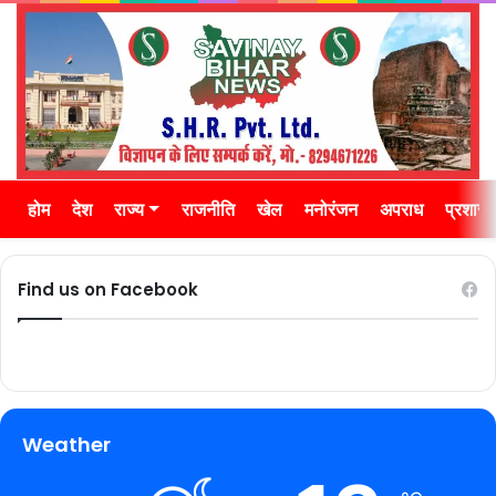
होम
देश
राज्य
राजनीति
खेल
मनोरंजन
अपराध
प्रशास
Find us on Facebook
Weather