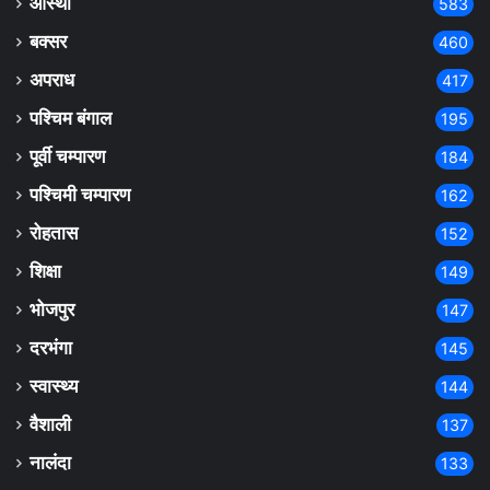
आस्था
583
बक्सर
460
अपराध
417
पश्चिम बंगाल
195
पूर्वी चम्पारण
184
पश्चिमी चम्पारण
162
रोहतास
152
शिक्षा
149
भोजपुर
147
दरभंगा
145
स्वास्थ्य
144
वैशाली
137
नालंदा
133