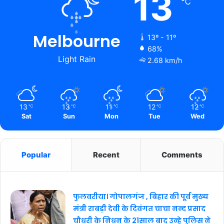
13
℃
Melbourne
13º - 11º
68%
Light Rain
2.68 km/h
13
13
11
12
12
℃
℃
℃
℃
℃
Sat
Sun
Mon
Tue
Wed
Popular
Recent
Comments
फुलवरीया। गोपालगंज , बिहार की पूर्व मुख्य
मंत्री राबड़ी देवी के दिवंगत चाचा नन्द प्रसाद
चौधरी के निधन के 21साल बाद उन्हे पुलिस ने