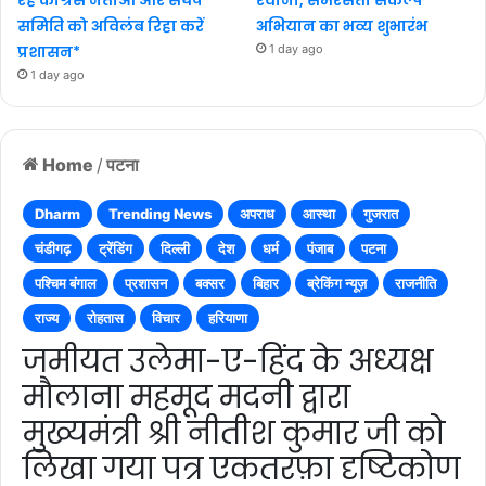
समिति को अविलंब रिहा करें
अभियान का भव्य शुभारंभ
प्रशासन*
1 day ago
1 day ago
Home
/
पटना
Dharm
Trending News
अपराध
आस्था
गुजरात
चंडीगढ़
ट्रेंडिंग
दिल्ली
देश
धर्म
पंजाब
पटना
पश्चिम बंगाल
प्रशासन
बक्सर
बिहार
ब्रेकिंग न्यूज़
राजनीति
राज्य
रोहतास
विचार
हरियाणा
जमीयत उलेमा-ए-हिंद के अध्यक्ष
मौलाना महमूद मदनी द्वारा
मुख्यमंत्री श्री नीतीश कुमार जी को
लिखा गया पत्र एकतरफ़ा दृष्टिकोण