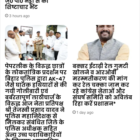
जे0 पी0 नड्डा से की
शिष्टाचार भेंट
3 hours ago
पेपरलीक के विरुद्ध छात्रों
बक्सर ईटाढ़ी रेल गुमटी
के लोकतांत्रिक प्रदर्शन पर
खोलने व आरओबी
बिहार पुलिस द्वारा AK-47
मरम्मतीकरण की मांग
जैसे घातक हथियारों से की
कर रेल चक्का जाम कर
गयी गोलीबारी एवं
रहे कांग्रेस नेताओं और
बर्बरतापूर्ण लाठीचार्ज के
संघर्ष समिति को अविलंब
विरुद्ध आज नेता प्रतिपक्ष
रिहा करें प्रशासन*
श्री तेजस्वी प्रसाद यादव ने
1 day ago
पुलिस महानिदेशक से
मिलकर संबंधित जिले के
पुलिस अधीक्षक सहित
अन्य उच्च पदाधिकारियों