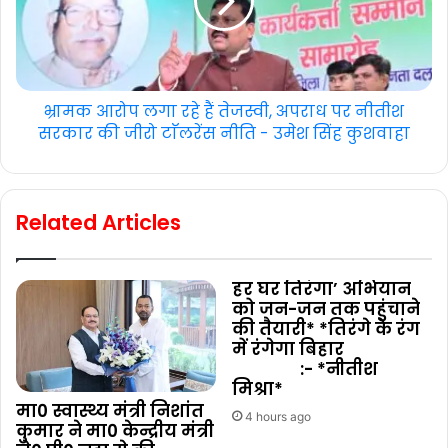
भ्रामक आरोप लगा रहे हैं तेजस्वी, अपराध पर नीतीश
सरकार की जीरो टाॅलरेंस नीति - उमेश सिंह कुशवाहा
Related Articles
हर घर तिरंगा’ अभियान
को जन-जन तक पहुंचाने
की तैयारी* *तिरंगे के रंग
में रंगेगा बिहार
:- *नीतीश
मिश्रा*
मा0 स्वास्थ्य मंत्री निशांत
4 hours ago
कुमार ने मा0 केन्द्रीय मंत्री