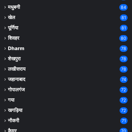
मधुबनी
84
खेल
81
पूर्णिया
81
शिवहर
80
Dharm
78
शेखपुरा
78
लखीसराय
78
जहानाबाद
74
गोपालगंज
72
गया
72
खगड़िया
72
नौकरी
71
कैमूर
70