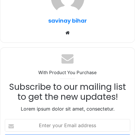
o
p
k
savinay bihar
Website
With Product You Purchase
Subscribe to our mailing list
to get the new updates!
Lorem ipsum dolor sit amet, consectetur.
Enter
your