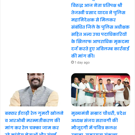
विरुद्ध आज नेता प्रतिपक्ष श्री
तेजस्वी प्रसाद यादव ने पुलिस
महानिदेशक से मिलकर
संबंधित जिले के पुलिस अधीक्षक
सहित अन्य उच्च पदाधिकारियों
के खिलाफ आपराधिक मुकदमा
दर्ज करते हुए अविलम्ब कार्रवाई
की मांग की।
1 day ago
बक्सर ईटाढ़ी रेल गुमटी खोलने
मुख्यमंत्री सम्राट चौधरी, प्रदेश
व आरओबी मरम्मतीकरण की
अध्यक्ष संजय सरावगी की
मांग कर रेल चक्का जाम कर
मौजूदगी में पवित्र कलश
रहे कांग्रेस नेताओं और संघर्ष
रवाना, समरसता संकल्प