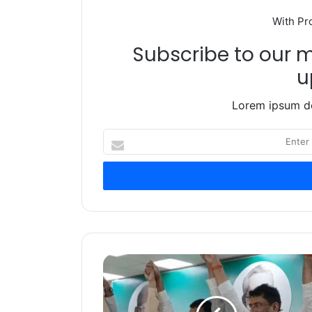
With Pr
Subscribe to our ma
u
Lorem ipsum do
Enter
your
Email
address