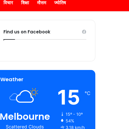
विचार
शिक्षा
मौसम
ज्योतिष
Find us on Facebook
Weather
15
℃
Melbourne
15º - 10º
54%
Scattered Clouds
3.18 km/h