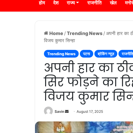
होम
देश
राज्य
राजनीति
खेल
मनो
Home
/
Trending News
/
अपनी हार का ठी
विजय कुमार सिन्हा
Trending News
पटना
ब्रेकिंग न्यूज़
राजनीति
अपनी हार का ठी
सिर फोड़ने का रिह
विजय कुमार सिन्
Send
Savin
August 17, 2025
an
email