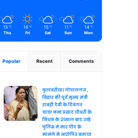
15
16
15
11
14
℃
℃
℃
℃
℃
Thu
Fri
Sat
Sun
Mon
Popular
Recent
Comments
फुलवरीया। गोपालगंज ,
बिहार की पूर्व मुख्य मंत्री
राबड़ी देवी के दिवंगत
चाचा नन्द प्रसाद चौधरी के
निधन के 21साल बाद उन्हे
पुलिस ने मार पीट के
मामले मे आरोपित बनाया