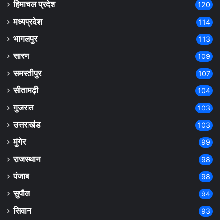
हिमाचल प्रदेश
120
मध्यप्रदेश
114
भागलपुर
113
सारण
109
समस्तीपुर
107
सीतामढ़ी
104
गुजरात
103
उत्तराखंड
103
मुंगेर
99
राजस्थान
98
पंजाब
98
सुपौल
94
सिवान
93