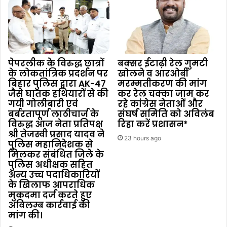
पेपरलीक के विरुद्ध छात्रों
बक्सर ईटाढ़ी रेल गुमटी
के लोकतांत्रिक प्रदर्शन पर
खोलने व आरओबी
बिहार पुलिस द्वारा AK-47
मरम्मतीकरण की मांग
जैसे घातक हथियारों से की
कर रेल चक्का जाम कर
गयी गोलीबारी एवं
रहे कांग्रेस नेताओं और
बर्बरतापूर्ण लाठीचार्ज के
संघर्ष समिति को अविलंब
विरुद्ध आज नेता प्रतिपक्ष
रिहा करें प्रशासन*
श्री तेजस्वी प्रसाद यादव ने
23 hours ago
पुलिस महानिदेशक से
मिलकर संबंधित जिले के
पुलिस अधीक्षक सहित
अन्य उच्च पदाधिकारियों
के खिलाफ आपराधिक
मुकदमा दर्ज करते हुए
अविलम्ब कार्रवाई की
मांग की।