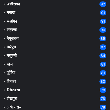
छत्तीसगढ़
92
नवादा
91
चंडीगढ़
91
सहरसा
90
बेगूसराय
89
मधेपुरा
87
मधुबनी
84
खेल
81
पूर्णिया
81
शिवहर
80
Dharm
78
शेखपुरा
78
लखीसराय
78