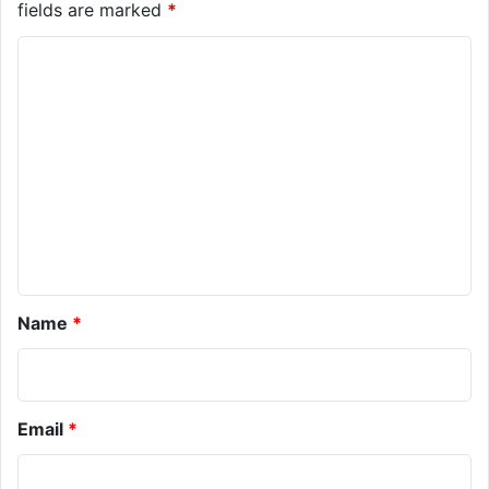
fields are marked
*
C
o
m
m
e
n
t
*
Name
*
Email
*