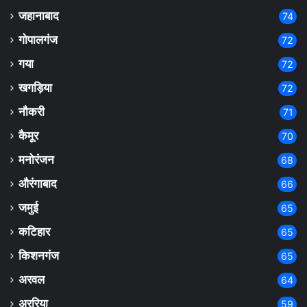
जहानाबाद
74
गोपालगंज
72
गया
72
खगड़िया
72
नौकरी
71
कैमूर
70
मनोरंजन
68
औरंगाबाद
66
जमुई
65
कटिहार
65
किशनगंज
65
अरवल
64
अररिया
59