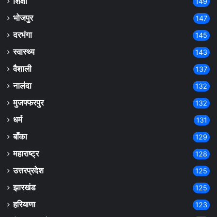
शिक्षा
149
भोजपुर
147
दरभंगा
145
स्वास्थ्य
143
वैशाली
137
नालंदा
132
मुजफ्फरपुर
132
धर्म
131
बाँका
129
महाराष्ट्र
128
उत्तरप्रदेश
125
झारखंड
125
हरियाणा
123