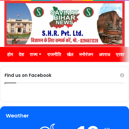
होम
देश
राज्य
राजनीति
खेल
मनोरंजन
अपराध
प्रशास
Find us on Facebook
Weather