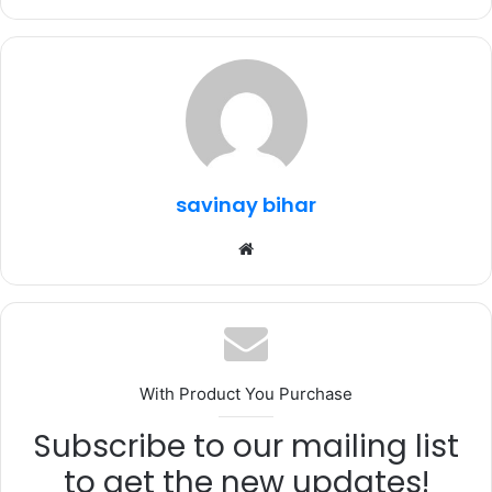
c
it
at
e
ar
e
te
s
g
e
b
r
A
ra
o
p
m
o
p
k
savinay bihar
Website
With Product You Purchase
Subscribe to our mailing list
to get the new updates!