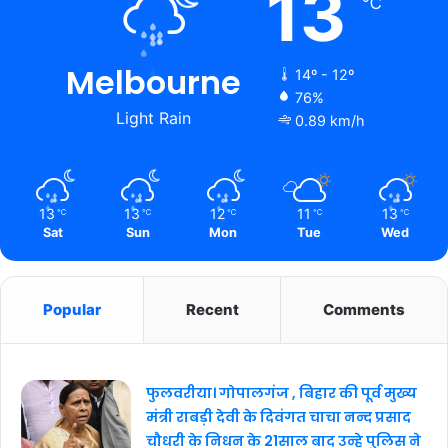
13
℃
Melbourne
14º - 12º
76%
Light Rain
0.89 km/h
13
13
12
11
13
℃
℃
℃
℃
℃
Sat
Sun
Mon
Tue
Wed
Popular
Recent
Comments
फुलवरीया। गोपालगंज , बिहार की पूर्व मुख्य
मंत्री राबड़ी देवी के दिवंगत चाचा नन्द प्रसाद
चौधरी के निधन के 21साल बाद उन्हे पुलिस ने