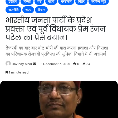
ट्रेंडिंग
दिल्ली
देश
पटना
प्रशासन
बिहार
ब्रेकिंग न्यूज़
राजनीति
राज्य
विचार
भारतीय जनता पार्टी के प्रदेश
प्रवक्ता एवं पूर्व विधायक प्रेम रंजन
पटेल का प्रेस बयान।
तेजस्वी का बार बार वोट चोरी की बात करना हताशा और निराशा
का परिचायक तेजस्वी प्रतिपक्ष की भूमिका निभाने में भी असमर्थ
Send
savinay bihar
December 7, 2025
0
84
an
1 minute read
email