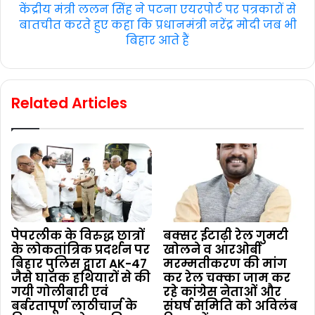
केंद्रीय मंत्री ललन सिंह ने पटना एयरपोर्ट पर पत्रकारों से
बातचीत करते हुए कहा कि प्रधानमंत्री नरेंद्र मोदी जब भी
बिहार आते हैं
Related Articles
पेपरलीक के विरुद्ध छात्रों
बक्सर ईटाढ़ी रेल गुमटी
के लोकतांत्रिक प्रदर्शन पर
खोलने व आरओबी
बिहार पुलिस द्वारा AK-47
मरम्मतीकरण की मांग
जैसे घातक हथियारों से की
कर रेल चक्का जाम कर
गयी गोलीबारी एवं
रहे कांग्रेस नेताओं और
बर्बरतापूर्ण लाठीचार्ज के
संघर्ष समिति को अविलंब