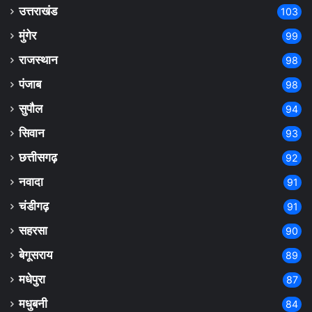
उत्तराखंड
103
मुंगेर
99
राजस्थान
98
पंजाब
98
सुपौल
94
सिवान
93
छत्तीसगढ़
92
नवादा
91
चंडीगढ़
91
सहरसा
90
बेगूसराय
89
मधेपुरा
87
मधुबनी
84