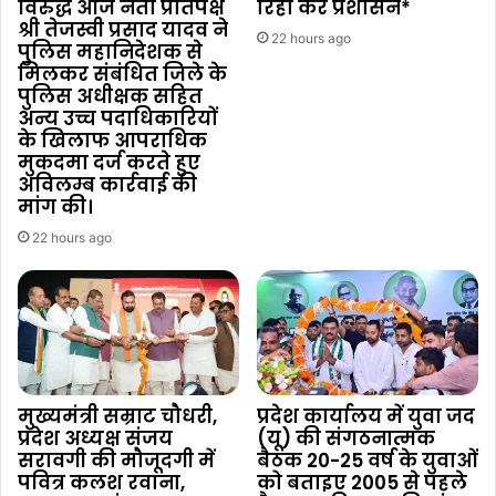
विरुद्ध आज नेता प्रतिपक्ष
रिहा करें प्रशासन*
श्री तेजस्वी प्रसाद यादव ने
22 hours ago
पुलिस महानिदेशक से
मिलकर संबंधित जिले के
पुलिस अधीक्षक सहित
अन्य उच्च पदाधिकारियों
के खिलाफ आपराधिक
मुकदमा दर्ज करते हुए
अविलम्ब कार्रवाई की
मांग की।
22 hours ago
मुख्यमंत्री सम्राट चौधरी,
प्रदेश कार्यालय में युवा जद
प्रदेश अध्यक्ष संजय
(यू) की संगठनात्मक
सरावगी की मौजूदगी में
बैठक 20-25 वर्ष के युवाओं
पवित्र कलश रवाना,
को बताइए 2005 से पहले