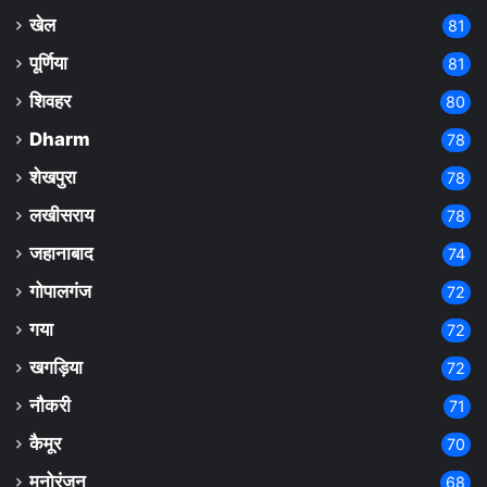
खेल
81
पूर्णिया
81
शिवहर
80
Dharm
78
शेखपुरा
78
लखीसराय
78
जहानाबाद
74
गोपालगंज
72
गया
72
खगड़िया
72
नौकरी
71
कैमूर
70
मनोरंजन
68