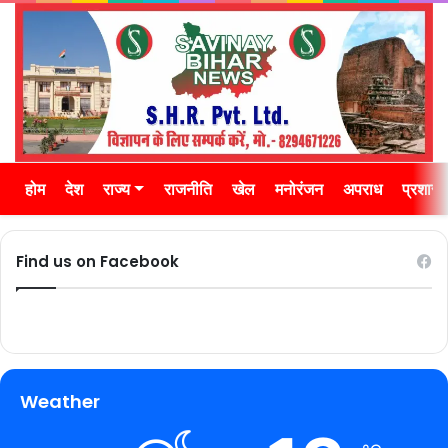
होम
देश
राज्य
राजनीति
खेल
मनोरंजन
अपराध
प्रशास
Find us on Facebook
Weather