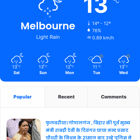
13
℃
Melbourne
14º - 12º
76%
Light Rain
0.89 km/h
13
13
12
11
13
℃
℃
℃
℃
℃
Sat
Sun
Mon
Tue
Wed
Popular
Recent
Comments
फुलवरीया। गोपालगंज , बिहार की पूर्व मुख्य
मंत्री राबड़ी देवी के दिवंगत चाचा नन्द प्रसाद
चौधरी के निधन के 21साल बाद उन्हे पुलिस ने