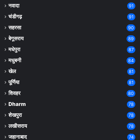
नवादा
91
चंडीगढ़
91
सहरसा
90
बेगूसराय
89
मधेपुरा
87
मधुबनी
84
खेल
81
पूर्णिया
81
शिवहर
80
Dharm
78
शेखपुरा
78
लखीसराय
78
जहानाबाद
74