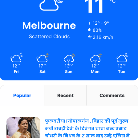
11
℃
Melbourne
12º - 9º
83%
Scattered Clouds
2.16 km/h
12
17
13
12
12
℃
℃
℃
℃
℃
Fri
Sat
Sun
Mon
Tue
Popular
Recent
Comments
फुलवरीया। गोपालगंज , बिहार की पूर्व मुख्य
मंत्री राबड़ी देवी के दिवंगत चाचा नन्द प्रसाद
चौधरी के निधन के 21साल बाद उन्हे पुलिस ने