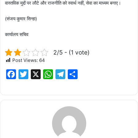
वास्तविक मुद्दों पर लौटे और राजनीति को स्वार्थ नहीं, सेवा का माध्यम बनाए।
(संजय कुमार सिन्हा)
कार्यालय सचिव
2/5 - (1 vote)
Post Views:
64
F
T
X
W
T
S
a
w
h
el
h
c
it
at
e
ar
e
te
s
g
e
b
r
A
ra
o
p
m
o
p