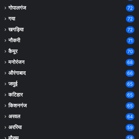
गोपालगंज
72
गया
72
खगड़िया
72
नौकरी
71
कैमूर
70
मनोरंजन
68
औरंगाबाद
66
जमुई
65
कटिहार
65
किशनगंज
65
अरवल
64
अररिया
59
मौसम
58