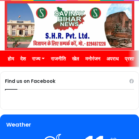
होम
देश
राज्य
राजनीति
खेल
मनोरंजन
अपराध
प्रशास
Find us on Facebook
Weather