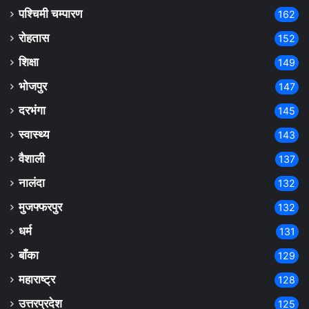
पश्चिमी चम्पारण
162
रोहतास
152
शिक्षा
149
भोजपुर
147
दरभंगा
145
स्वास्थ्य
143
वैशाली
137
नालंदा
132
मुजफ्फरपुर
132
धर्म
131
बाँका
129
महाराष्ट्र
128
उत्तरप्रदेश
125