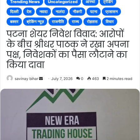
Trending News
Uncategorized
आस्था
ट्रेंडिंग
दिल्ली
देश
नवादा
नालंदा
नौकरी
पटना
प्रशासन
बक्सर
ब्रेकिंग न्यूज़
राजनीति
राज्य
रोहतास
विचार
पटना शेयर निवेश विवाद: आरोपों
के बीच श्रीधर पाठक ने रखा अपना
पक्ष, निवेशकों का पैसा लौटाने का
किया दावा
Send
savinay bihar
July 7, 2026
0
463
2 minutes read
an
email