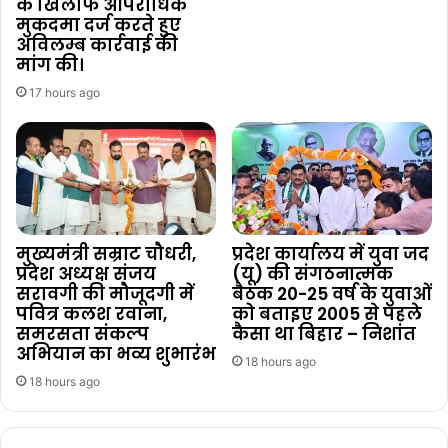
के खिलाफ आपराधिक
मुकदमा दर्ज करते हुए
अविलम्ब कार्रवाई की
मांग की।
17 hours ago
मुख्यमंत्री सम्राट चौधरी,
प्रदेश कार्यालय में युवा जद
प्रदेश अध्यक्ष संजय
(यू) की संगठनात्मक
सरावगी की मौजूदगी में
बैठक 20-25 वर्ष के युवाओं
पवित्र कलश रवाना,
को बताइए 2005 से पहले
समरसता संकल्प
कैसा था बिहार – निशांत
अभियान का भव्य शुभारंभ
18 hours ago
18 hours ago