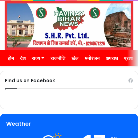
होम
देश
राज्य
राजनीति
खेल
मनोरंजन
अपराध
प्रशास
Find us on Facebook
Weather