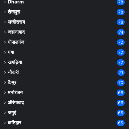
Dharm
78
शेखपुरा
78
लखीसराय
78
जहानाबाद
74
गोपालगंज
72
गया
72
खगड़िया
72
नौकरी
71
कैमूर
70
मनोरंजन
68
औरंगाबाद
66
जमुई
65
कटिहार
65