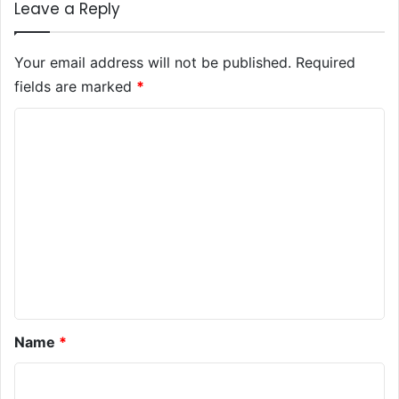
Leave a Reply
Your email address will not be published.
Required
fields are marked
*
C
o
m
m
e
n
t
*
Name
*