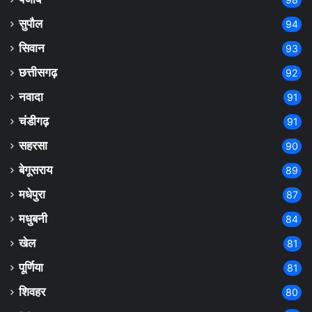
सुपौल
94
सिवान
93
छत्तीसगढ़
92
नवादा
91
चंडीगढ़
91
सहरसा
90
बेगूसराय
89
मधेपुरा
87
मधुबनी
84
खेल
81
पूर्णिया
81
शिवहर
80