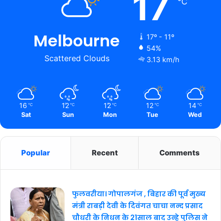
17
℃
Melbourne
17º - 11º
54%
Scattered Clouds
3.13 km/h
16
12
12
12
14
℃
℃
℃
℃
℃
Sat
Sun
Mon
Tue
Wed
Popular
Recent
Comments
फुलवरीया। गोपालगंज , बिहार की पूर्व मुख्य
मंत्री राबड़ी देवी के दिवंगत चाचा नन्द प्रसाद
चौधरी के निधन के 21साल बाद उन्हे पुलिस ने