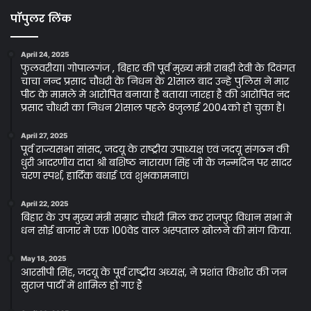
पॉपुलर लिंक
April 24, 2025
फुलवरीया। गोपालगंज , बिहार की पूर्व मुख्य मंत्री राबड़ी देवी के दिवंगत
चाचा नन्द प्रसाद चौधरी के निधन के 21साल बाद उन्हे पुलिस ने मार
पीट के मामले मे आरोपित बनाया है बताया जारहा है की आरोपित नंद
प्रसाद चौधरी का निधन 21साल पहले 8जुलाई 2004को हो चुका है।
April 27, 2025
पूर्व राज्यसभा सांसद, जदयू के राष्ट्रीय उपाध्यक्ष एवं जदयू संगठन की
धुरी आदरणीय दादा श्री बशिष्ठ नारायण सिंह जी के जन्मदिन पर सादर
चरण स्पर्श, हार्दिक बधाई एवं शुभकामनाएं।
April 22, 2025
बिहार के उप मुख्य मंत्री सम्राट चौधरी मिल कर राजपुर विधान सभा मे
धन सोई बाजार मे एक 100वेड वाल अस्पताल खोलने की मांग किया.
May 18, 2025
आरसीपी सिंह, जदयू के पूर्व राष्ट्रीय अध्यक्ष, ने प्रशांत किशोर की जन
सुराज पार्टी में शामिल हो गए हैं