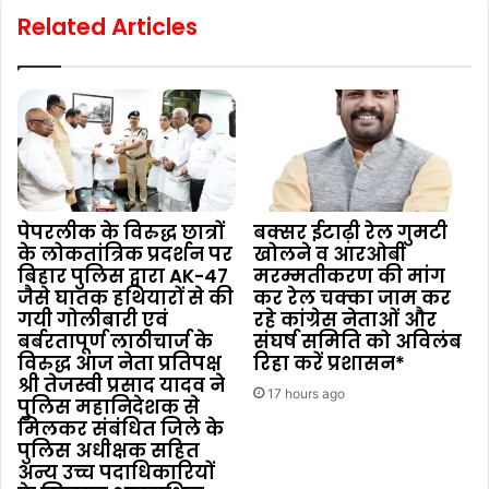
Related Articles
पेपरलीक के विरुद्ध छात्रों
बक्सर ईटाढ़ी रेल गुमटी
के लोकतांत्रिक प्रदर्शन पर
खोलने व आरओबी
बिहार पुलिस द्वारा AK-47
मरम्मतीकरण की मांग
जैसे घातक हथियारों से की
कर रेल चक्का जाम कर
गयी गोलीबारी एवं
रहे कांग्रेस नेताओं और
बर्बरतापूर्ण लाठीचार्ज के
संघर्ष समिति को अविलंब
विरुद्ध आज नेता प्रतिपक्ष
रिहा करें प्रशासन*
श्री तेजस्वी प्रसाद यादव ने
17 hours ago
पुलिस महानिदेशक से
मिलकर संबंधित जिले के
पुलिस अधीक्षक सहित
अन्य उच्च पदाधिकारियों