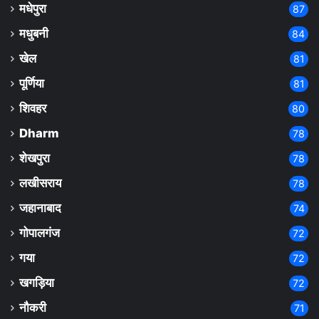
मधेपुरा
87
मधुबनी
84
खेल
81
पूर्णिया
81
शिवहर
80
Dharm
78
शेखपुरा
78
लखीसराय
78
जहानाबाद
74
गोपालगंज
72
गया
72
खगड़िया
72
नौकरी
71