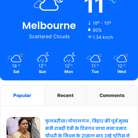
11
℃
Melbourne
18º - 10º
80%
Scattered Clouds
1.34 km/h
18
12
12
11
12
℃
℃
℃
℃
℃
Sat
Sun
Mon
Tue
Wed
Popular
Recent
Comments
फुलवरीया। गोपालगंज , बिहार की पूर्व मुख्य
मंत्री राबड़ी देवी के दिवंगत चाचा नन्द प्रसाद
चौधरी के निधन के 21साल बाद उन्हे पुलिस ने