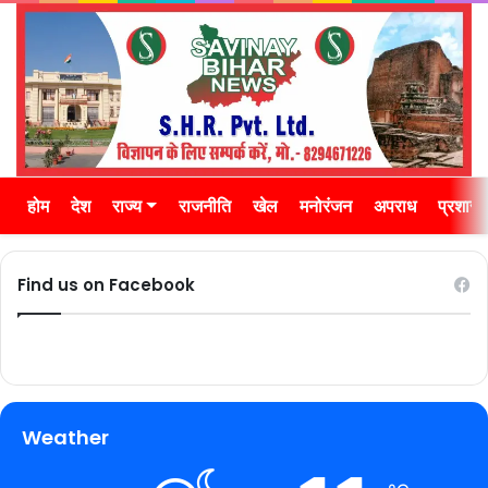
होम
देश
राज्य
राजनीति
खेल
मनोरंजन
अपराध
प्रशास
Find us on Facebook
Weather