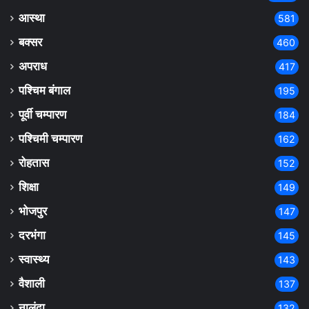
आस्था
581
बक्सर
460
अपराध
417
पश्चिम बंगाल
195
पूर्वी चम्पारण
184
पश्चिमी चम्पारण
162
रोहतास
152
शिक्षा
149
भोजपुर
147
दरभंगा
145
स्वास्थ्य
143
वैशाली
137
नालंदा
132