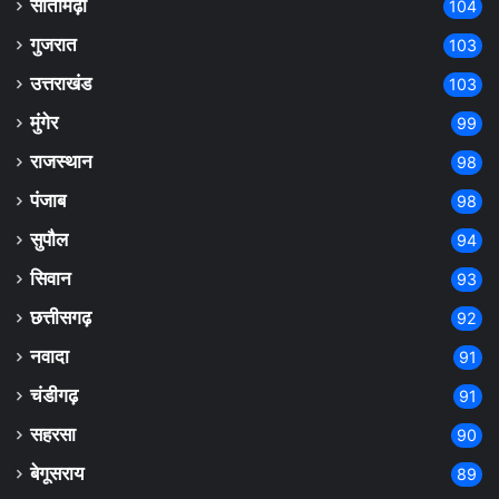
सीतामढ़ी
104
गुजरात
103
उत्तराखंड
103
मुंगेर
99
राजस्थान
98
पंजाब
98
सुपौल
94
सिवान
93
छत्तीसगढ़
92
नवादा
91
चंडीगढ़
91
सहरसा
90
बेगूसराय
89