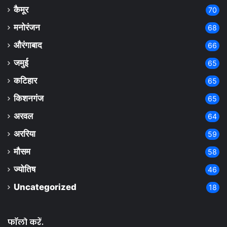
कैमूर
70
मनोरंजन
68
औरंगाबाद
66
जमुई
65
कटिहार
65
किशनगंज
65
अरवल
64
अररिया
59
मौसम
58
ज्योतिष
46
Uncategorized
18
फॉलो करें.