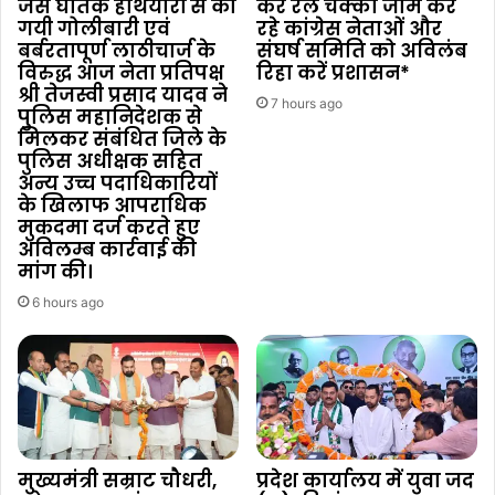
जैसे घातक हथियारों से की
कर रेल चक्का जाम कर
गयी गोलीबारी एवं
रहे कांग्रेस नेताओं और
बर्बरतापूर्ण लाठीचार्ज के
संघर्ष समिति को अविलंब
विरुद्ध आज नेता प्रतिपक्ष
रिहा करें प्रशासन*
श्री तेजस्वी प्रसाद यादव ने
7 hours ago
पुलिस महानिदेशक से
मिलकर संबंधित जिले के
पुलिस अधीक्षक सहित
अन्य उच्च पदाधिकारियों
के खिलाफ आपराधिक
मुकदमा दर्ज करते हुए
अविलम्ब कार्रवाई की
मांग की।
6 hours ago
मुख्यमंत्री सम्राट चौधरी,
प्रदेश कार्यालय में युवा जद