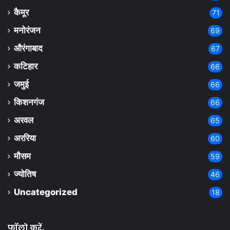
कैमूर
71
मनोरंजन
69
औरंगाबाद
67
कटिहार
66
जमुई
66
किशनगंज
66
अरवल
65
अररिया
60
मौसम
59
ज्योतिष
46
Uncategorized
18
फॉलो करें.