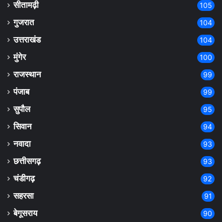
सीतामढ़ी
105
गुजरात
104
उत्तराखंड
104
मुंगेर
100
राजस्थान
99
पंजाब
99
सुपौल
95
सिवान
94
नवादा
93
छत्तीसगढ़
93
चंडीगढ़
92
सहरसा
91
बेगूसराय
90