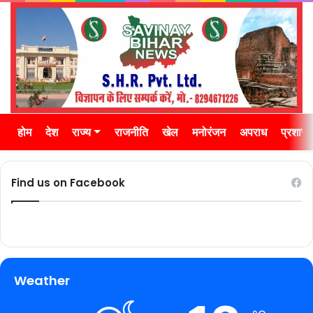
होम
देश
राज्य
राजनीति
खेल
मनोरंजन
अपराध
प्रशास
Find us on Facebook
Weather