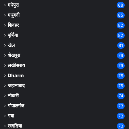
मधेपुरा
88
मधुबनी
85
शिवहर
82
पूर्णिया
82
खेल
81
शेखपुरा
79
लखीसराय
79
Dharm
78
जहानाबाद
75
नौकरी
74
गोपालगंज
73
गया
73
खगड़िया
73