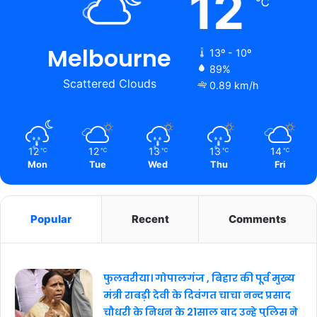
12
℃
Melbourne
13º - 10º
89%
Scattered Clouds
0.89 km/h
12
12
13
13
14
℃
℃
℃
℃
℃
Mon
Tue
Wed
Thu
Fri
Popular
Recent
Comments
फुलवरीया। गोपालगंज , बिहार की पूर्व मुख्य
मंत्री राबड़ी देवी के दिवंगत चाचा नन्द प्रसाद
चौधरी के निधन के 21साल बाद उन्हे पुलिस ने