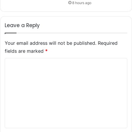
8 hours ago
Leave a Reply
Your email address will not be published.
Required
fields are marked
*
C
o
m
m
e
n
t
*