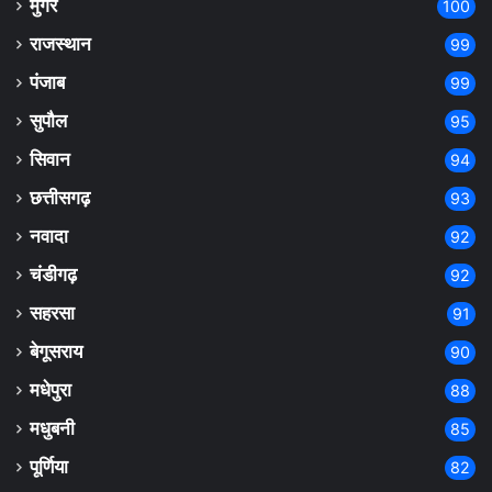
मुंगेर
100
राजस्थान
99
पंजाब
99
सुपौल
95
सिवान
94
छत्तीसगढ़
93
नवादा
92
चंडीगढ़
92
सहरसा
91
बेगूसराय
90
मधेपुरा
88
मधुबनी
85
पूर्णिया
82