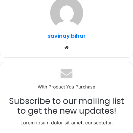
b
r
A
ra
o
p
m
o
p
k
savinay bihar
Website
With Product You Purchase
Subscribe to our mailing list
to get the new updates!
Lorem ipsum dolor sit amet, consectetur.