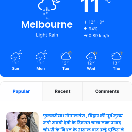
11
℃
Melbourne
12º - 9º
94%
Light Rain
0.89 km/h
11
11
12
12
13
℃
℃
℃
℃
℃
Sun
Mon
Tue
Wed
Thu
Popular
Recent
Comments
फुलवरीया। गोपालगंज , बिहार की पूर्व मुख्य
मंत्री राबड़ी देवी के दिवंगत चाचा नन्द प्रसाद
चौधरी के निधन के 21साल बाद उन्हे पुलिस ने