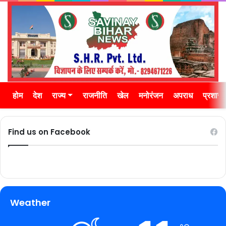
होम
देश
राज्य
राजनीति
खेल
मनोरंजन
अपराध
प्रशास
Find us on Facebook
Weather