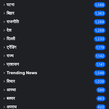
पटना
1,588
बिहार
1,363
राजनीति
1,288
देश
1,268
दिल्ली
1,233
ट्रेंडिंग
1,179
राज्य
1,142
प्रशासन
1,141
Trending News
1,048
विचार
1,039
आस्था
586
बक्सर
463
अपराध
420