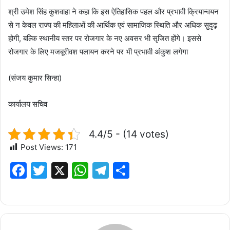
श्री उमेश सिंह कुशवाहा ने कहा कि इस ऐतिहासिक पहल और प्रभावी क्रियान्वयन
से न केवल राज्य की महिलाओं की आर्थिक एवं सामाजिक स्थिति और अधिक सुदृढ़
होगी, बल्कि स्थानीय स्तर पर रोजगार के नए अवसर भी सृजित होंगे। इससे
रोजगार के लिए मजबूरीवश पलायन करने पर भी प्रभावी अंकुश लगेगा
(संजय कुमार सिन्हा)
कार्यालय सचिव
4.4/5 - (14 votes)
Post Views:
171
F
T
X
W
T
S
a
w
h
el
h
c
it
at
e
ar
e
te
s
g
e