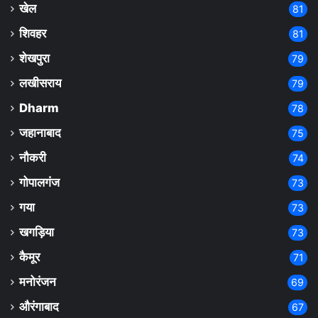
खेल
81
शिवहर
81
शेखपुरा
79
लखीसराय
79
Dharm
78
जहानाबाद
75
नौकरी
74
गोपालगंज
73
गया
73
खगड़िया
73
कैमूर
71
मनोरंजन
69
औरंगाबाद
67